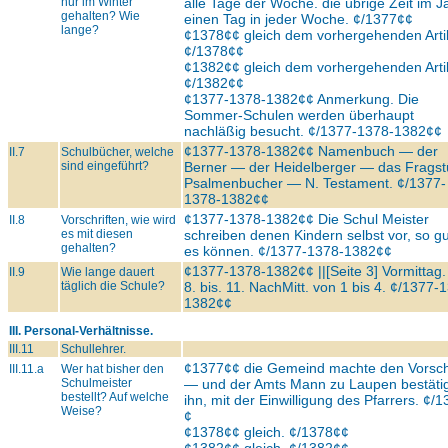
nur im Winter
alle Tage der Woche. die übrige Zeit im J
gehalten? Wie
einen Tag in jeder Woche. ¢/1377¢¢
lange?
¢1378¢¢ gleich dem vorhergehenden Artik
¢/1378¢¢
¢1382¢¢ gleich dem vorhergehenden Artik
¢/1382¢¢
¢1377-1378-1382¢¢ Anmerkung. Die
Sommer-Schulen werden überhaupt
nachläßig besucht. ¢/1377-1378-1382¢¢
¢1377-1378-1382¢¢ Namenbuch — der
II.7
Schulbücher, welche
sind eingeführt?
Berner — der Heidelberger — das Fragstü
Psalmenbucher — N. Testament. ¢/1377-
1378-1382¢¢
¢1377-1378-1382¢¢ Die Schul Meister
II.8
Vorschriften, wie wird
es mit diesen
schreiben denen Kindern selbst vor, so gu
gehalten?
es können. ¢/1377-1378-1382¢¢
¢1377-1378-1382¢¢ ||[Seite 3] Vormittag.
II.9
Wie lange dauert
täglich die Schule?
8. bis. 11. NachMitt. von 1 bis 4. ¢/1377-
1382¢¢
III. Personal-Verhältnisse.
III.11
Schullehrer.
¢1377¢¢ die Gemeind machte den Vorsc
III.11.a
Wer hat bisher den
Schulmeister
— und der Amts Mann zu Laupen bestäti
bestellt? Auf welche
ihn, mit der Einwilligung des Pfarrers. ¢/
Weise?
¢
¢1378¢¢ gleich. ¢/1378¢¢