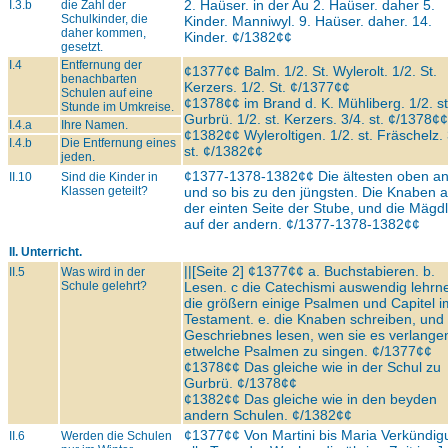
2. Haüser. in der Au 2. Haüser. daher 5.
I.3.b
die Zahl der
Schulkinder, die
Kinder. Manniwyl. 9. Haüser. daher. 14.
daher kommen,
Kinder. ¢/1382¢¢
gesetzt.
I.4
Entfernung der
¢1377¢¢ Balm. 1/2. St. Wylerolt. 1/2. St.
benachbarten
Kerzers. 1/2. St. ¢/1377¢¢
Schulen auf eine
¢1378¢¢ im Brand d. K. Mühliberg. 1/2. st
Stunde im Umkreise.
Gurbrü. 1/2. st. Kerzers. 3/4. st. ¢/1378¢¢
I.4.a
Ihre Namen.
¢1382¢¢ Wyleroltigen. 1/2. st. Fräschelz. 
I.4.b
Die Entfernung eines
st. ¢/1382¢¢
jeden.
¢1377-1378-1382¢¢ Die ältesten oben an
II.10
Sind die Kinder in
Klassen geteilt?
und so bis zu den jüngsten. Die Knaben a
der einten Seite der Stube, und die Mägdl
auf der andern. ¢/1377-1378-1382¢¢
II. Unterricht.
||[Seite 2] ¢1377¢¢ a. Buchstabieren. b.
II.5
Was wird in der
Schule gelehrt?
Lesen. c die Catechismi auswendig lehrn
die größern einige Psalmen und Capitel i
Testament. e. die Knaben schreiben, und
Geschriebnes lesen, wen sie es verlangen
etwelche Psalmen zu singen. ¢/1377¢¢
¢1378¢¢ Das gleiche wie in der Schul zu
Gurbrü. ¢/1378¢¢
¢1382¢¢ Das gleiche wie in den beyden
andern Schulen. ¢/1382¢¢
¢1377¢¢ Von Martini bis Maria Verkündig
II.6
Werden die Schulen