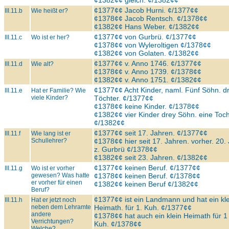
¢1382¢¢ gleich. ¢/1382¢¢
¢1377¢¢ Jacob Hurni. ¢/1377¢¢
III.11.b
Wie heißt er?
¢1378¢¢ Jacob Rentsch. ¢/1378¢¢
¢1382¢¢ Hans Weber. ¢/1382¢¢
¢1377¢¢ von Gurbrü. ¢/1377¢¢
III.11.c
Wo ist er her?
¢1378¢¢ von Wyleroltigen ¢/1378¢¢
¢1382¢¢ von Golaten. ¢/1382¢¢
¢1377¢¢ v. Anno 1746. ¢/1377¢¢
III.11.d
Wie alt?
¢1378¢¢ v. Anno 1739. ¢/1378¢¢
¢1382¢¢ v. Anno 1751. ¢/1382¢¢
¢1377¢¢ Acht Kinder, naml. Fünf Söhn. d
III.11.e
Hat er Familie? Wie
viele Kinder?
Töchter. ¢/1377¢¢
¢1378¢¢ keine Kinder. ¢/1378¢¢
¢1382¢¢ vier Kinder drey Söhn. eine Toch
¢/1382¢¢
¢1377¢¢ seit 17. Jahren. ¢/1377¢¢
III.11.f
Wie lang ist er
Schullehrer?
¢1378¢¢ hier seit 17. Jahren. vorher. 20. 
z. Gurbrü ¢/1378¢¢
¢1382¢¢ seit 23. Jahren. ¢/1382¢¢
¢1377¢¢ keinen Beruf. ¢/1377¢¢
III.11.g
Wo ist er vorher
gewesen? Was hatte
¢1378¢¢ keinen Beruf. ¢/1378¢¢
er vorher für einen
¢1382¢¢ keinen Beruf ¢/1382¢¢
Beruf?
¢1377¢¢ ist ein Landmann und hat ein kl
III.11.h
Hat er jetzt noch
neben dem Lehramte
Heimath. für 1. Kuh. ¢/1377¢¢
andere
¢1378¢¢ hat auch ein klein Heimath für 1
Verrichtungen?
Kuh. ¢/1378¢¢
Welche?