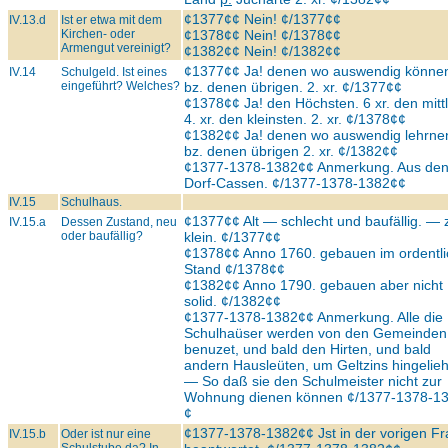
¢1377¢¢ Nein! ¢/1377¢¢
IV.13.d
Ist er etwa mit dem
Kirchen- oder
¢1378¢¢ Nein! ¢/1378¢¢
Armengut vereinigt?
¢1382¢¢ Nein! ¢/1382¢¢
¢1377¢¢ Ja! denen wo auswendig können
IV.14
Schulgeld. Ist eines
eingeführt? Welches?
bz. denen übrigen. 2. xr. ¢/1377¢¢
¢1378¢¢ Ja! den Höchsten. 6 xr. den mitt
4. xr. den kleinsten. 2. xr. ¢/1378¢¢
¢1382¢¢ Ja! denen wo auswendig lehrne
bz. denen übrigen 2. xr. ¢/1382¢¢
¢1377-1378-1382¢¢ Anmerkung. Aus de
Dorf-Cassen. ¢/1377-1378-1382¢¢
IV.15
Schulhaus.
¢1377¢¢ Alt — schlecht und baufällig. — 
IV.15.a
Dessen Zustand, neu
oder baufällig?
klein. ¢/1377¢¢
¢1378¢¢ Anno 1760. gebauen im ordentl
Stand ¢/1378¢¢
¢1382¢¢ Anno 1790. gebauen aber nicht
solid. ¢/1382¢¢
¢1377-1378-1382¢¢ Anmerkung. Alle die
Schulhaüser werden von den Gemeinden
benuzet, und bald den Hirten, und bald
andern Hausleüten, um Geltzins hingelie
— So daß sie den Schulmeister nicht zur
Wohnung dienen können ¢/1377-1378-1
¢
¢1377-1378-1382¢¢ Jst in der vorigen F
IV.15.b
Oder ist nur eine