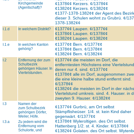
Kirchgemeinde
¢1378¢¢ Kerzers. ¢/1378¢¢
(Agentschaft)?
¢1382¢¢ Kerzers. ¢/1382¢¢
¢1377-1378-1382¢¢ der Agent des Bezir
dieser 3. Schulen wohnt zu Grubrü. ¢/137
1378-1382¢¢
¢1377¢¢ Laupen. ¢/1377¢¢
I.1.d
In welchem Distrikt?
¢1378¢¢ Laupen. ¢/1378¢¢
¢1382¢¢ Laupen. ¢/1382¢¢
¢1377¢¢ Bern. ¢/1377¢¢
I.1.e
In welchen Kanton
gehörig?
¢1378¢¢ Bern. ¢/1378¢¢
¢1382¢¢ Bern. ¢/1382¢¢
¢1377¢¢ die meisten im Dorf, die
I.2
Entfernung der zum
Schulbezirk
entferntesten Höchstens eine Viertelstun
gehörigen Häuser. In
deren nur 4. sind. ¢/1377¢¢
Viertelstunden.
¢1378¢¢ alle im Dorf, ausgenommen zwe
die eine kleine halbe stund entfernt sind.
¢/1378¢¢
¢1382¢¢ die meisten im Dorf in der näch
Viertelstund umkreis. sind. 4. Hauser. in d
zweyten 9. Hauser. ¢/1382¢¢
I.3
Namen der
¢1377¢¢ Gurbrü, am Ort selbst
zum Schulbezirk
Stämpflisheüser. 1/4. st. kein Kind daher
gehörigen Dörfer,
gegenwärt. ¢/1377¢¢
Weiler, Höfe.
¢1378¢¢ Wyleroltigen. des Ort selbst.
I.3.a
Zu jedem wird die
Hattenberg 1/2. st. 4. Kinder. ¢/1378¢¢
Entfernung vom
Schulorte, und
¢1382¢¢ Golaten. des Ort selbst. Wytenb