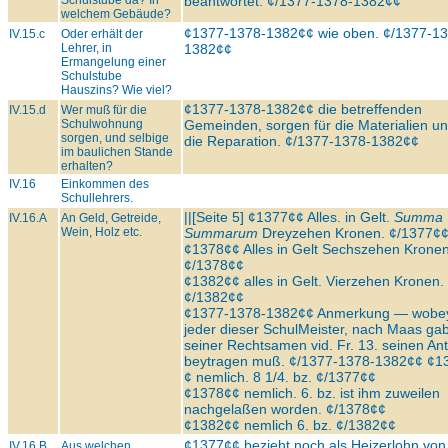
Schulstube da? In
beantwortet. ¢/1377-1378-1382¢¢
welchem Gebäude?
¢1377-1378-1382¢¢ wie oben. ¢/1377-13
IV.15.c
Oder erhält der
Lehrer, in
1382¢¢
Ermangelung einer
Schulstube
Hauszins? Wie viel?
¢1377-1378-1382¢¢ die betreffenden
IV.15.d
Wer muß für die
Schulwohnung
Gemeinden, sorgen für die Materialien un
sorgen, und selbige
die Reparation. ¢/1377-1378-1382¢¢
im baulichen Stande
erhalten?
IV.16
Einkommen des
Schullehrers.
||[Seite 5] ¢1377¢¢ Alles. in Gelt.
Summa
IV.16.A
An Geld, Getreide,
Wein, Holz etc.
Summarum
Dreyzehen Kronen. ¢/1377¢
¢1378¢¢ Alles in Gelt Sechszehen Krone
¢/1378¢¢
¢1382¢¢ alles in Gelt. Vierzehen Kronen.
¢/1382¢¢
¢1377-1378-1382¢¢ Anmerkung — wobey
jeder dieser SchulMeister, nach Maas ga
seiner Rechtsamen vid. Fr. 13. seinen Ant
beytragen muß. ¢/1377-1378-1382¢¢ ¢1
¢ nemlich. 8 1/4. bz. ¢/1377¢¢
¢1378¢¢ nemlich. 6. bz. ist ihm zuweilen
nachgelaßen worden. ¢/1378¢¢
¢1382¢¢ nemlich 6. bz. ¢/1382¢¢
¢1377¢¢ bezieht noch als Heizerlohn von
IV.16.B
Aus welchen