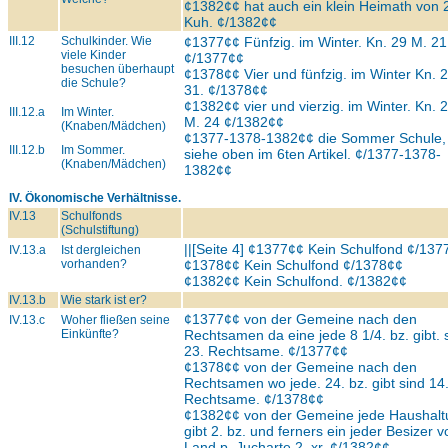
¢1382¢¢ hat auch ein klein Heimath von 
Kuh. ¢/1382¢¢
III.12
Schulkinder. Wie
¢1377¢¢ Fünfzig. im Winter. Kn. 29 M. 21
viele Kinder
¢/1377¢¢
besuchen überhaupt
¢1378¢¢ Vier und fünfzig. im Winter Kn. 
die Schule?
31. ¢/1378¢¢
¢1382¢¢ vier und vierzig. im Winter. Kn. 2
III.12.a
Im Winter.
M. 24 ¢/1382¢¢
(Knaben/Mädchen)
¢1377-1378-1382¢¢ die Sommer Schule,
III.12.b
Im Sommer.
siehe oben im 6ten Artikel. ¢/1377-1378-
(Knaben/Mädchen)
1382¢¢
IV. Ökonomische Verhältnisse.
IV.13
Schulfonds
(Schulstiftung)
||[Seite 4] ¢1377¢¢ Kein Schulfond ¢/137
IV.13.a
Ist dergleichen
vorhanden?
¢1378¢¢ Kein Schulfond ¢/1378¢¢
¢1382¢¢ Kein Schulfond. ¢/1382¢¢
IV.13.b
Wie stark ist er?
¢1377¢¢ von der Gemeine nach den
IV.13.c
Woher fließen seine
Einkünfte?
Rechtsamen da eine jede 8 1/4. bz. gibt. 
23. Rechtsame. ¢/1377¢¢
¢1378¢¢ von der Gemeine nach den
Rechtsamen wo jede. 24. bz. gibt sind 14
Rechtsame. ¢/1378¢¢
¢1382¢¢ von der Gemeine jede Haushalt
gibt 2. bz. und ferners ein jeder Besizer 
Land
p.
Jucharte 2. xr. ¢/1382¢¢