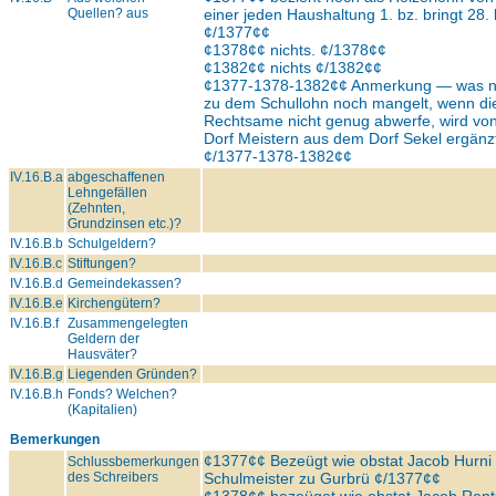
Quellen? aus
einer jeden Haushaltung 1. bz. bringt 28. 
¢/1377¢¢
¢1378¢¢ nichts. ¢/1378¢¢
¢1382¢¢ nichts ¢/1382¢¢
¢1377-1378-1382¢¢ Anmerkung — was 
zu dem Schullohn noch mangelt, wenn di
Rechtsame nicht genug abwerfe, wird vo
Dorf Meistern aus dem Dorf Sekel ergänz
¢/1377-1378-1382¢¢
IV.16.B.a
abgeschaffenen
Lehngefällen
(Zehnten,
Grundzinsen etc.)?
IV.16.B.b
Schulgeldern?
IV.16.B.c
Stiftungen?
IV.16.B.d
Gemeindekassen?
IV.16.B.e
Kirchengütern?
IV.16.B.f
Zusammengelegten
Geldern der
Hausväter?
IV.16.B.g
Liegenden Gründen?
IV.16.B.h
Fonds? Welchen?
(Kapitalien)
Bemerkungen
¢1377¢¢ Bezeügt wie obstat Jacob Hurni
Schlussbemerkungen
des Schreibers
Schulmeister zu Gurbrü ¢/1377¢¢