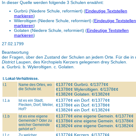
In dieser Quelle werden folgende 3 Schulen erwähnt:
Gurbrü (Niedere Schule, reformiert)
(
Eindeutige Textstellen
markieren
)
Wileroltigen (Niedere Schule, reformiert)
(
Eindeutige Textstellen
markieren
)
Golaten (Niedere Schule, reformiert)
(
Eindeutige Textstellen
markieren
)
27.02.1799
Beantwortung
der Fragen, über den Zustand der Schulen an jedem Orte. Für die in
District
Laupen, des Kirchspiels Kerzers gelegenen drey Schulen.
a. Gurbrü. b. Wyleroltigen. c. Golaten.
I. Lokal-Verhältnisse.
¢1377¢¢ Gurbrü. ¢/1377¢¢
I.1
Name des Ortes, wo
die Schule ist.
¢1378¢¢ Wyleroltigen. ¢/1378¢¢
¢1382¢¢ Golaten. ¢/1382¢¢
¢1377¢¢ ein Dorf. ¢/1377¢¢
I.1.a
Ist es ein Stadt,
Flecken, Dorf, Weiler,
¢1378¢¢ ein Dorf. ¢/1378¢¢
Hof?
¢1382¢¢ ein Dorf. ¢/1382¢¢
¢1377¢¢ eine eigene Gemein. ¢/1377¢¢
I.1.b
Ist es eine eigene
Gemeinde? Oder zu
¢1378¢¢ eine eigene Gemein. ¢/1378¢¢
welcher Gemeinde
¢1382¢¢ eine eigene Gemein. ¢/1382¢¢
gehört er?
¢1377¢¢ Kerzers. ¢/1377¢¢
I.1.c
Zu welcher