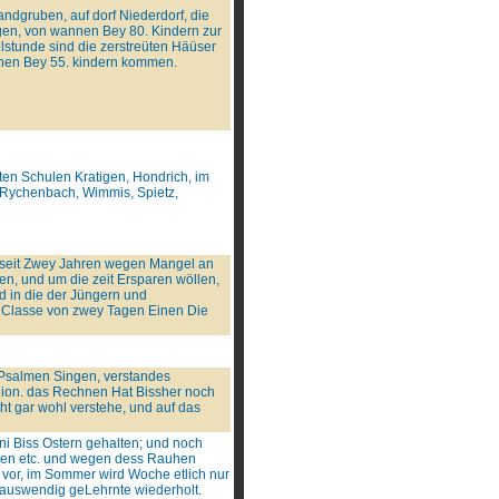
ndgruben, auf dorf Niederdorf, die
igen, von wannen Bey 80. Kindern zur
stunde sind die zerstreüten Häüser
nnen Bey 55. kindern kommen.
en Schulen Kratigen, Hondrich, im
, Rychenbach, Wimmis, Spietz,
 seit Zwey Jahren wegen Mangel an
en, und um die zeit Ersparen wöllen,
d in die der Jüngern und
e Classe von zwey Tagen Einen Die
 Psalmen Singen, verstandes
ion. das Rechnen Hat Bissher noch
cht gar wohl verstehe, und auf das
ini Biss Ostern gehalten; und noch
ren etc. und wegen dess Rauhen
 vor, im Sommer wird Woche etlich nur
 auswendig geLehrnte wiederholt.