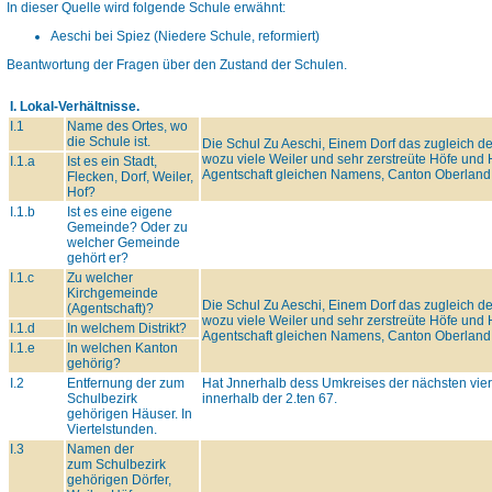
In dieser Quelle wird folgende Schule erwähnt:
Aeschi bei Spiez (Niedere Schule, reformiert)
Beantwortung der Fragen über den Zustand der Schulen.
I. Lokal-Verhältnisse.
I.1
Name des Ortes, wo
die Schule ist.
Die Schul Zu Aeschi, Einem Dorf das zugleich 
wozu viele Weiler und sehr zerstreüte Höfe und 
I.1.a
Ist es ein Stadt,
Agentschaft gleichen Namens, Canton Oberland
Flecken, Dorf, Weiler,
Hof?
I.1.b
Ist es eine eigene
Gemeinde? Oder zu
welcher Gemeinde
gehört er?
I.1.c
Zu welcher
Kirchgemeinde
Die Schul Zu Aeschi, Einem Dorf das zugleich 
(Agentschaft)?
wozu viele Weiler und sehr zerstreüte Höfe und 
I.1.d
In welchem Distrikt?
Agentschaft gleichen Namens, Canton Oberland
I.1.e
In welchen Kanton
gehörig?
I.2
Entfernung der zum
Hat Jnnerhalb dess Umkreises der nächsten vier
Schulbezirk
innerhalb der 2.ten 67.
gehörigen Häuser. In
Viertelstunden.
I.3
Namen der
zum Schulbezirk
gehörigen Dörfer,