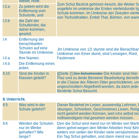
Weiler, Höfe.
Zum Schul Bezirck gehören Aeschi, die Weiler Sa
I.3.a
Zu jedem wird die
ungefehr im umkreise der Ersten viertelstunde l
Entfernung vom
Schule kommen. im Umkreise der Zweyten viertel
Schulorte, und
von Tschuldhalten, Embd Thal, Bühlen, von wa
I.3.b
die Zahl der
Schulkinder, die
daher kommen,
gesetzt.
I.4
Entfernung der
benachbarten
Schulen auf eine
Jm Umkreise von 1/2 stunde sind die Benachbart
Stunde im Umkreise.
Umkreise von Einer stund, sind Leissigen, Ried
I.4.a
Ihre Namen.
Faulensee
I.4.b
Die Entfernung eines
jeden.
II.10
Sind die Kinder in
||[Seite 2]
Der Schulmeister
Die Kinder sind Hier
Klassen geteilt?
Plaz und zu desto Besserer Bearbeitung derselb
in die Classe der Älteren Oder geschickteren, un
ungeschicktern Abgetheilt worden, da dann jed
Bestimte Schul Besucht.
II. Unterricht.
II.5
Was wird in der
Dieser Bestehet im Lesen, auswendig Lehrnen,
Schule gelehrt?
übungen, Schreiben, Geschriebnes Lesen, Relig
nicht gelehrt werden Können, weil ichs selbst ni
nothwendigere Hat gesehen werden müssen.
II.6
Werden die Schulen
Den die Schul wird meist nur im Winter von Mart
nur im Winter
denn gehet wegen den Winter Arbeiten Holz füh
gehalten? Wie
weters von seiten der Kinder viele versäümnisse
lange?
Ein Tag Schul gehalten, und dann meist nur das