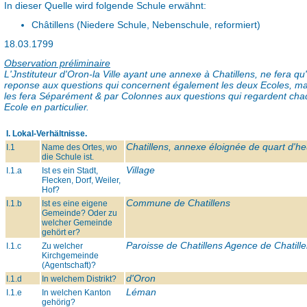
In dieser Quelle wird folgende Schule erwähnt:
Châtillens (Niedere Schule, Nebenschule, reformiert)
18.03.1799
Observation préliminaire
L'Jnstituteur d'Oron-la Ville ayant une annexe à Chatillens, ne fera qu
reponse aux questions qui concernent également les deux Ecoles, mai
les fera Séparément & par Colonnes aux questions qui regardent ch
Ecole en particulier.
I. Lokal-Verhältnisse.
Chatillens, annexe éloignée de quart d'he
I.1
Name des Ortes, wo
die Schule ist.
Village
I.1.a
Ist es ein Stadt,
Flecken, Dorf, Weiler,
Hof?
Commune de Chatillens
I.1.b
Ist es eine eigene
Gemeinde? Oder zu
welcher Gemeinde
gehört er?
Paroisse de Chatillens Agence de Chatill
I.1.c
Zu welcher
Kirchgemeinde
(Agentschaft)?
d'Oron
I.1.d
In welchem Distrikt?
Léman
I.1.e
In welchen Kanton
gehörig?