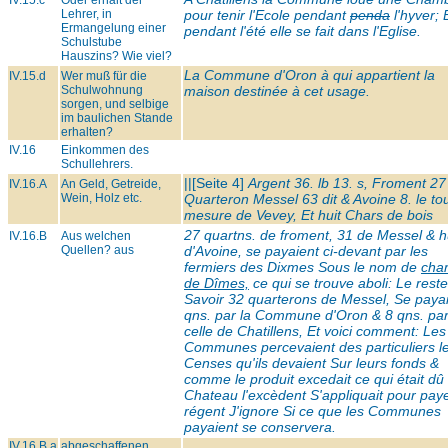
IV.15.c
Oder erhält der
Lehrer, in
pour tenir l'Ecole pendant
penda
l'hyver; 
Ermangelung einer
pendant l'été elle se fait dans l'Eglise.
Schulstube
Hauszins? Wie viel?
La Commune d'Oron à qui appartient la
IV.15.d
Wer muß für die
Schulwohnung
maison destinée à cet usage.
sorgen, und selbige
im baulichen Stande
erhalten?
IV.16
Einkommen des
Schullehrers.
||[Seite 4]
Argent 36. lb 13. s, Froment 27
IV.16.A
An Geld, Getreide,
Wein, Holz etc.
Quarteron Messel 63 dit & Avoine 8. le to
mesure de Vevey, Et huit Chars de bois
27 quartns. de froment, 31 de Messel & h
IV.16.B
Aus welchen
Quellen? aus
d'Avoine, se payaient ci-devant par les
fermiers des Dixmes Sous le nom de
cha
de Dîmes,
ce qui se trouve aboli: Le reste
Savoir 32 quarterons de Messel, Se payai
qns. par la Commune d'Oron & 8 qns. pa
celle de Chatillens, Et voici comment: Les
Communes percevaient des particuliers l
Censes qu'ils devaient Sur leurs fonds &
comme le produit excedait ce qui était dû
Chateau l'excèdent S'appliquait pour paye
régent J'ignore Si ce que les Communes
payaient se conservera.
IV.16.B.a
abgeschaffenen