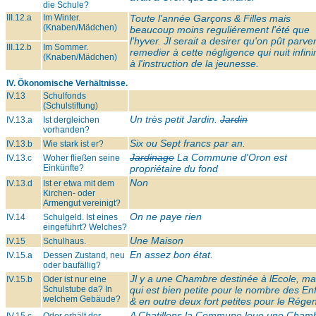
die Schule?
III.12.a
Im Winter.
Toute l'année Garçons & Filles mais
(Knaben/Mädchen)
beaucoup moins reguliérement l'été que
l'hyver. Jl serait a desirer qu'on pût parve
III.12.b
Im Sommer.
remedier à cette négligence qui nuit infin
(Knaben/Mädchen)
à l'instruction de la jeunesse.
IV. Ökonomische Verhältnisse.
IV.13
Schulfonds
(Schulstiftung)
Un très petit Jardin.
Jardin
IV.13.a
Ist dergleichen
vorhanden?
Six ou Sept francs par an.
IV.13.b
Wie stark ist er?
Jardinage
La Commune d'Oron est
IV.13.c
Woher fließen seine
Einkünfte?
propriétaire du fond
Non
IV.13.d
Ist er etwa mit dem
Kirchen- oder
Armengut vereinigt?
On ne paye rien
IV.14
Schulgeld. Ist eines
eingeführt? Welches?
Une Maison
IV.15
Schulhaus.
En assez bon état.
IV.15.a
Dessen Zustand, neu
oder baufällig?
Jl y a une Chambre destinée à lEcole, ma
IV.15.b
Oder ist nur eine
Schulstube da? In
qui est bien petite pour le nombre des En
welchem Gebäude?
& en outre deux fort petites pour le Régen
A Chatillens la Commune loue une Cham