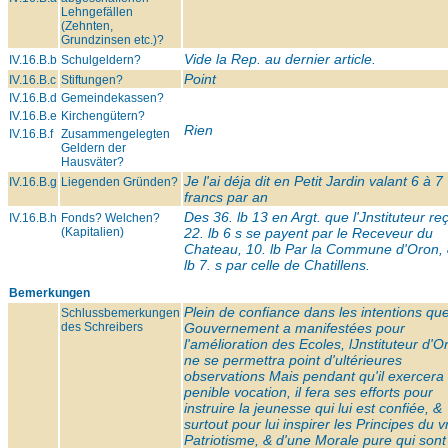
Lehngefällen
(Zehnten,
Grundzinsen etc.)?
Vide la Rep. au dernier article.
IV.16.B.b
Schulgeldern?
Point
IV.16.B.c
Stiftungen?
IV.16.B.d
Gemeindekassen?
IV.16.B.e
Kirchengütern?
Rien
IV.16.B.f
Zusammengelegten
Geldern der
Hausväter?
Je l'ai déja dit en Petit Jardin valant 6 à 7
IV.16.B.g
Liegenden Gründen?
francs par an
Des 36. lb 13 en Argt. que l'Jnstituteur reç
IV.16.B.h
Fonds? Welchen?
(Kapitalien)
22. lb 6 s se payent par le Receveur du
Chateau, 10. lb Par la Commune d'Oron, 
lb 7. s par celle de Chatillens.
Bemerkungen
Plein de confiance dans les intentions que
Schlussbemerkungen
des Schreibers
Gouvernement a manifestées pour
l'amélioration des Ecoles, lJnstituteur d'O
ne se permettra point d'ultérieures
observations Mais pendant qu'il exercera
penible vocation, il fera ses efforts pour
instruire la jeunesse qui lui est confiée, &
surtout pour lui inspirer les Principes du v
Patriotisme, & d'une Morale pure qui sont