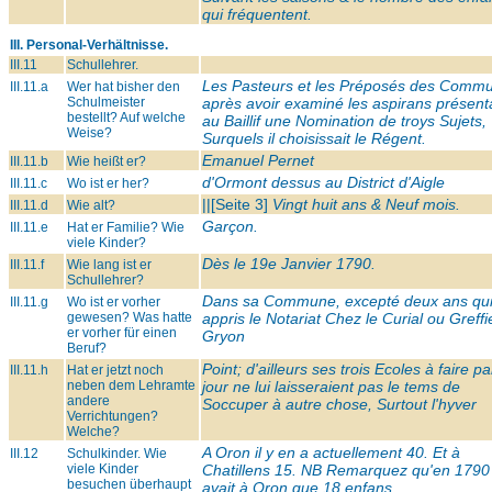
qui fréquentent.
III. Personal-Verhältnisse.
III.11
Schullehrer.
Les Pasteurs et les Préposés des Comm
III.11.a
Wer hat bisher den
Schulmeister
après avoir examiné les aspirans présent
bestellt? Auf welche
au Baillif une Nomination de troys Sujets,
Weise?
Surquels il choisissait le Régent.
Emanuel Pernet
III.11.b
Wie heißt er?
d'Ormont dessus au District d'Aigle
III.11.c
Wo ist er her?
||[Seite 3]
Vingt huit ans & Neuf mois.
III.11.d
Wie alt?
Garçon.
III.11.e
Hat er Familie? Wie
viele Kinder?
Dès le 19e Janvier 1790.
III.11.f
Wie lang ist er
Schullehrer?
Dans sa Commune, excepté deux ans qui
III.11.g
Wo ist er vorher
gewesen? Was hatte
appris le Notariat Chez le Curial ou Greffi
er vorher für einen
Gryon
Beruf?
Point; d'ailleurs ses trois Ecoles à faire pa
III.11.h
Hat er jetzt noch
neben dem Lehramte
jour ne lui laisseraient pas le tems de
andere
Soccuper à autre chose, Surtout l'hyver
Verrichtungen?
Welche?
A Oron il y en a actuellement 40. Et à
III.12
Schulkinder. Wie
viele Kinder
Chatillens 15. NB Remarquez qu'en 1790 i
besuchen überhaupt
avait à Oron que 18 enfans.