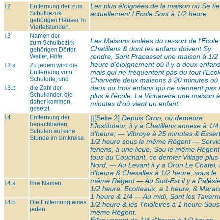
Les plus éloignées de la maison où Se tie
I.2
Entfernung der zum
Schulbezirk
actuellement l Ecole Sont à 1/2 heure
gehörigen Häuser. In
Viertelstunden.
I.3
Namen der
Les Maisons isolées du ressort de l'Ecole
zum Schulbezirk
Chatillens & dont les enfans doivent Sy
gehörigen Dörfer,
rendre, Sont Pracasset une maison à 1/2
Weiler, Höfe.
heure d'éloignement où il y a deux enfans
I.3.a
Zu jedem wird die
mais qui ne fréquentent pas du tout l'Ecol
Entfernung vom
Schulorte, und
Charvette deux maisons à 20 minutes où i
deux ou trois enfans qui ne viennent pas
I.3.b
die Zahl der
Schulkinder, die
plus à l'école. La Vichareire une maison 
daher kommen,
minutes d'où vient un enfant.
gesetzt.
I.4
Entfernung der
||[Seite 2]
Depuis Oron, où demeure
benachbarten
l'Jnstituteur, il y a Chatillens annexe à 1/4
Schulen auf eine
d'heure; — Vibroye à 25 minutes & Esser
Stunde im Umkreise.
1/2 heure sous le même Régent — Servi
ferlens, à une lieue, Sou le même Régent
tous au Couchant, ce dernier Village plus
Nord, — Au Levant il y a Oron Le Chatel, 
d'heure & Chesalles à 1/2 heure, sous le
même Régent — Au Sud-Est il y a Palési
I.4.a
Ihre Namen.
1/2 heure, Ecotteaux, a 1 heure, & Marac
1 heure & 1/4 — Au midi, Sont les Tavern
I.4.b
Die Entfernung eines
1/2 heure & les Thioleires à 1 heure Sous
jeden.
même Régent.