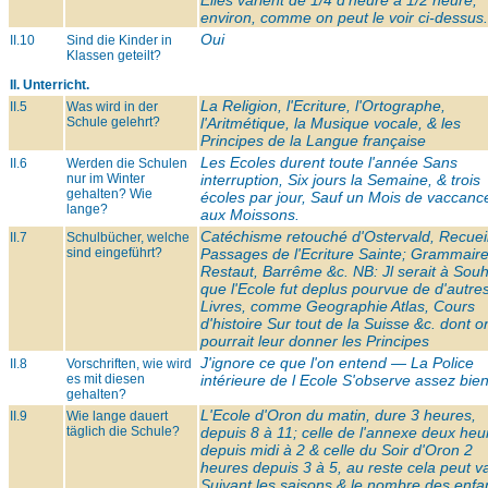
Elles varient de 1/4 d'heure à 1/2 heure,
environ, comme on peut le voir ci-dessus.
Oui
II.10
Sind die Kinder in
Klassen geteilt?
II. Unterricht.
La Religion, l'Ecriture, l'Ortographe,
II.5
Was wird in der
Schule gelehrt?
l'Aritmétique, la Musique vocale, & les
Principes de la Langue française
Les Ecoles durent toute l'année Sans
II.6
Werden die Schulen
nur im Winter
interruption, Six jours la Semaine, & trois
gehalten? Wie
écoles par jour, Sauf un Mois de vaccanc
lange?
aux Moissons.
Catéchisme retouché d'Ostervald, Recuei
II.7
Schulbücher, welche
sind eingeführt?
Passages de l'Ecriture Sainte; Grammair
Restaut, Barrême &c. NB: Jl serait à Souh
que l'Ecole fut deplus pourvue de d'autre
Livres, comme Geographie Atlas, Cours
d'histoire Sur tout de la Suisse &c. dont o
pourrait leur donner les Principes
J'ignore ce que l'on entend — La Police
II.8
Vorschriften, wie wird
es mit diesen
intérieure de l Ecole S'observe assez bie
gehalten?
L'Ecole d'Oron du matin, dure 3 heures,
II.9
Wie lange dauert
täglich die Schule?
depuis 8 à 11; celle de l'annexe deux heu
depuis midi à 2 & celle du Soir d'Oron 2
heures depuis 3 à 5, au reste cela peut va
Suivant les saisons & le nombre des enfa