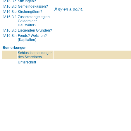
IV.16.B.c
Stiftungen?
IV.16.B.d
Gemeindekassen?
Jl ny en a point.
IV.16.B.e
Kirchengütern?
IV.16.B.f
Zusammengelegten
Geldern der
Hausväter?
IV.16.B.g
Liegenden Gründen?
IV.16.B.h
Fonds? Welchen?
(Kapitalien)
Bemerkungen
Schlussbemerkungen
des Schreibers
Unterschrift