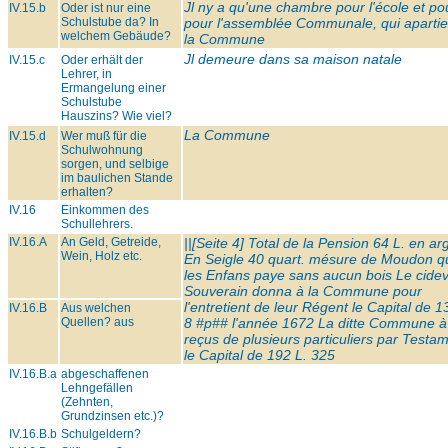
Jl ny a qu'une chambre pour l'école et po
IV.15.b
Oder ist nur eine
Schulstube da? In
pour l'assemblée Communale, qui apartie
welchem Gebäude?
la Commune
Jl demeure dans sa maison natale
IV.15.c
Oder erhält der
Lehrer, in
Ermangelung einer
Schulstube
Hauszins? Wie viel?
La Commune
IV.15.d
Wer muß für die
Schulwohnung
sorgen, und selbige
im baulichen Stande
erhalten?
IV.16
Einkommen des
Schullehrers.
IV.16.A
An Geld, Getreide,
||[Seite 4] Total de la Pension 64 L. en ar
Wein, Holz etc.
En Seigle 40 quart. mésure de Moudon q
les Enfans paye sans aucun bois Le cide
Souverain donna à la Commune pour
l'entretient de leur Régent le Capital de 1
IV.16.B
Aus welchen
Quellen? aus
8
#p##
l'année 1672 La ditte Commune à
reçus de plusieurs particuliers par Testa
le Capital de 192 L. 325
IV.16.B.a
abgeschaffenen
Lehngefällen
(Zehnten,
Grundzinsen etc.)?
IV.16.B.b
Schulgeldern?