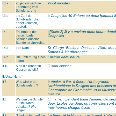
Vingt minutes
I.3.a
Zu jedem wird die
Entfernung vom
Schulorte, und
à Chapelles 40 Enfans au deux hamaux 8
I.3.b
die Zahl der
Schulkinder, die
daher kommen,
gesetzt.
||[Seite 2] Jl y a environ demi heure depui
I.4
Entfernung der
benachbarten
Chapelles
Schulen auf eine
Stunde im Umkreise.
St. Cierge. Boulens. Possens. Villars Men
I.4.a
Ihre Namen.
Sottens & Martherenges.
Environ demi heure.
I.4.b
Die Entfernung eines
jeden.
Jl sont classes.
II.10
Sind die Kinder in
Klassen geteilt?
II. Unterricht.
à épeler, à lire, à écrire, l'orthographe
II.5
Was wird in der
Schule gelehrt?
l'arrithmétique la Religion des principes d
Géographie de Grammaire, et la Musique
mésure
On la tient pendant toute l'année. On tien
II.6
Werden die Schulen
nur im Winter
deux Ecoles par Jour, en hiver elles sont 
gehalten? Wie
trois heures chaque école
lange?
Le Vieux et le Nouvau Testament, Catéc
II.7
Schulbücher, welche