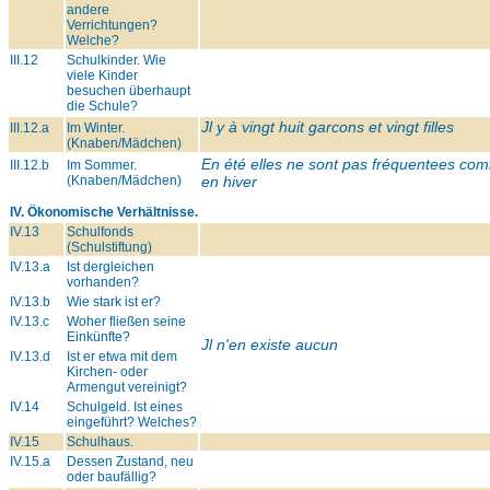
andere
Verrichtungen?
Welche?
III.12
Schulkinder. Wie
viele Kinder
besuchen überhaupt
die Schule?
Jl y à vingt huit garcons et vingt filles
III.12.a
Im Winter.
(Knaben/Mädchen)
En été elles ne sont pas fréquentees co
III.12.b
Im Sommer.
(Knaben/Mädchen)
en hiver
IV. Ökonomische Verhältnisse.
IV.13
Schulfonds
(Schulstiftung)
IV.13.a
Ist dergleichen
vorhanden?
IV.13.b
Wie stark ist er?
IV.13.c
Woher fließen seine
Einkünfte?
Jl n'en existe aucun
IV.13.d
Ist er etwa mit dem
Kirchen- oder
Armengut vereinigt?
IV.14
Schulgeld. Ist eines
eingeführt? Welches?
IV.15
Schulhaus.
IV.15.a
Dessen Zustand, neu
oder baufällig?