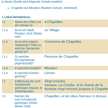
In dieser Quelle wird folgende Schule erwähnt:
Chapelle-sur-Moudon (Niedere Schule, reformiert)
I. Lokal-Verhältnisse.
à Chapelles.
I.1
Name des Ortes, wo
die Schule ist.
un Village.
I.1.a
Ist es ein Stadt,
Flecken, Dorf, Weiler,
Hof?
Commune de Chapelles
I.1.b
Ist es eine eigene
Gemeinde? Oder zu
welcher Gemeinde
gehört er?
Paroisse de Chapelles.
I.1.c
Zu welcher
Kirchgemeinde
(Agentschaft)?
Moudon.
I.1.d
In welchem Distrikt?
Léman.
I.1.e
In welchen Kanton
gehörig?
Vingt minutes
I.2
Entfernung der zum
Schulbezirk
hamaux, La Combe, et le champ de la
gehörigen Häuser. In
fontaine vingt minutes jusques à Chapell
Viertelstunden.
Chapelles, et les deux hamaux ci dessus.
I.3
Namen der
zum Schulbezirk
gehörigen Dörfer,
Weiler, Höfe.