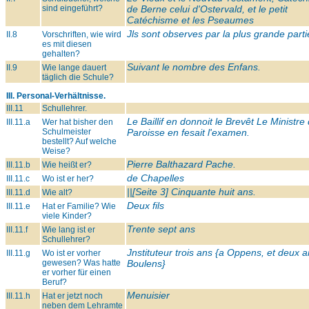
sind eingeführt?
de Berne celui d'Ostervald, et le petit
Catéchisme et les Pseaumes
Jls sont observes par la plus grande parti
II.8
Vorschriften, wie wird
es mit diesen
gehalten?
Suivant le nombre des Enfans.
II.9
Wie lange dauert
täglich die Schule?
III. Personal-Verhältnisse.
III.11
Schullehrer.
Le Baillif en donnoit le Brevêt Le Ministre 
III.11.a
Wer hat bisher den
Schulmeister
Paroisse en fesait l'examen.
bestellt? Auf welche
Weise?
Pierre Balthazard Pache.
III.11.b
Wie heißt er?
de Chapelles
III.11.c
Wo ist er her?
||[Seite 3] Cinquante huit ans.
III.11.d
Wie alt?
Deux fils
III.11.e
Hat er Familie? Wie
viele Kinder?
Trente sept ans
III.11.f
Wie lang ist er
Schullehrer?
Jnstituteur trois ans {a Oppens, et deux a
III.11.g
Wo ist er vorher
gewesen? Was hatte
Boulens}
er vorher für einen
Beruf?
Menuisier
III.11.h
Hat er jetzt noch
neben dem Lehramte