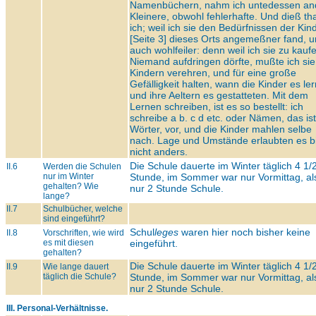
Namenbüchern, nahm ich untedessen an
Kleinere, obwohl fehlerhafte. Und dieß th
ich; weil ich sie den Bedürfnissen der Kind
[Seite 3] dieses Orts angemeßner fand, 
auch wohlfeiler: denn weil ich sie zu kauf
Niemand aufdringen dörfte, mußte ich si
Kindern verehren, und für eine große
Gefälligkeit halten, wann die Kinder es ler
und ihre Aeltern es gestatteten. Mit dem
Lernen schreiben, ist es so bestellt: ich
schreibe a b. c d etc. oder Nämen, das ist
Wörter, vor, und die Kinder mahlen selbe
nach. Lage und Umstände erlaubten es b
nicht anders.
Die Schule dauerte im Winter täglich 4 1/
II.6
Werden die Schulen
nur im Winter
Stunde, im Sommer war nur Vormittag, al
gehalten? Wie
nur 2 Stunde Schule.
lange?
II.7
Schulbücher, welche
sind eingeführt?
Schul
leges
waren hier noch bisher keine
II.8
Vorschriften, wie wird
es mit diesen
eingeführt.
gehalten?
Die Schule dauerte im Winter täglich 4 1/
II.9
Wie lange dauert
täglich die Schule?
Stunde, im Sommer war nur Vormittag, al
nur 2 Stunde Schule.
III. Personal-Verhältnisse.