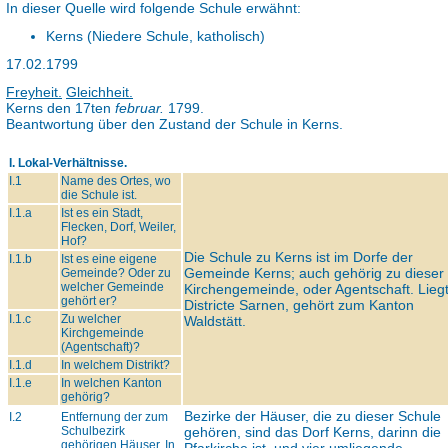
In dieser Quelle wird folgende Schule erwähnt:
Kerns (Niedere Schule, katholisch)
17.02.1799
Freyheit.
Gleichheit.
Kerns den 17ten
februar.
1799.
Beantwortung über den Zustand der Schule in Kerns.
I. Lokal-Verhältnisse.
I.1
Name des Ortes, wo
die Schule ist.
I.1.a
Ist es ein Stadt,
Flecken, Dorf, Weiler,
Hof?
Die Schule zu Kerns ist im Dorfe der
I.1.b
Ist es eine eigene
Gemeinde Kerns; auch gehörig zu dieser
Gemeinde? Oder zu
welcher Gemeinde
Kirchengemeinde, oder Agentschaft. Lieg
gehört er?
Districte Sarnen, gehört zum Kanton
I.1.c
Zu welcher
Waldstätt.
Kirchgemeinde
(Agentschaft)?
I.1.d
In welchem Distrikt?
I.1.e
In welchen Kanton
gehörig?
Bezirke der Häuser, die zu dieser Schule
I.2
Entfernung der zum
Schulbezirk
gehören, sind das Dorf Kerns, darinn die
gehörigen Häuser. In