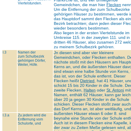
Pfarkirche ist, und vier umliegende
Viertelstunden.
Gemeindchen, die man hier
Flecken
nenn
Um die Entfernung der zum Schulbezirke
gehörigen Häuser zu bestimmen, werde i
das Hauptdorf sammt den Flecken als ei
Bezirk betrachten; dann jeden dieser Fle
wieder besonders bestimmen.
Also liegen in der ersten Viertelstunde im
Umkreise 115. in der zweyten 111. und in
dritten 46 Häuser, also zusamen 272 wel
zu meinem Schulbezirk gehören.
I.3
Namen der
Jn diesen sind aber vier kleinere
zum Schulbezirk
Gemeindchen, oder Flecken enthalten. D
gehörigen Dörfer,
nächste stoßt mit den Häusern am Haupt
Weiler, Höfe.
Kerns an, und die äußersten Häuser dav
sind etwan eine halbe Stunde von Kerns,
das ist, von der Schule entfernt. Dieser
Flecken heißt
Dietried,
hat 41 Häuser, un
schickt 15 bis 20 Kinder in die Schule. De
zweite Flecken,
Halten
oder
St. Antoni
mit
Namen, enthält 62 Häuser, kann gar leich
über 20 ja gegen 30 Kinder in die Schule
schicken. Dieser Flecken stoßt zwar auch
das Dorf Kerns an, ist aber weitläufig, und
äußersten Häuser etwan 6 oder 8. sind
I.3.a
Zu jedem wird die
beynahe eine Stunde von der Schule entf
Entfernung vom
Auch ist in diesem Flecken eine Kapelle, i
Schulorte, und
der zwar zu Zeiten Meße gelesen wird, a