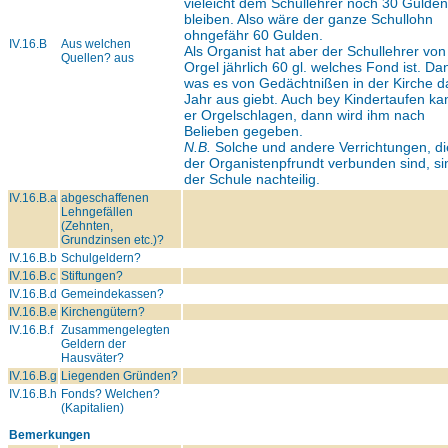
vieleicht dem Schullehrer noch 30 Gulden
bleiben. Also wäre der ganze Schullohn
ohngefähr 60 Gulden.
IV.16.B
Aus welchen
Als Organist hat aber der Schullehrer von
Quellen? aus
Orgel jährlich 60 gl. welches Fond ist. Da
was es von Gedächtnißen in der Kirche d
Jahr aus giebt. Auch bey Kindertaufen k
er Orgelschlagen, dann wird ihm nach
Belieben gegeben.
N.B.
Solche und andere Verrichtungen, di
der Organistenpfrundt verbunden sind, si
der Schule nachteilig.
IV.16.B.a
abgeschaffenen
Lehngefällen
(Zehnten,
Grundzinsen etc.)?
IV.16.B.b
Schulgeldern?
IV.16.B.c
Stiftungen?
IV.16.B.d
Gemeindekassen?
IV.16.B.e
Kirchengütern?
IV.16.B.f
Zusammengelegten
Geldern der
Hausväter?
IV.16.B.g
Liegenden Gründen?
IV.16.B.h
Fonds? Welchen?
(Kapitalien)
Bemerkungen