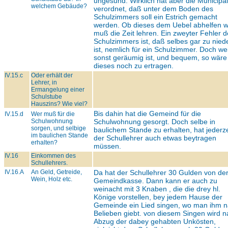
ungesund. Wirklich hat aber die Municipal
welchem Gebäude?
verordnet, daß unter dem Boden des
Schulzimmers soll ein Estrich gemacht
werden. Ob dieses dem Uebel abhelfen w
muß die Zeit lehren. Ein zweyter Fehler 
Schulzimmers ist, daß selbes gar zu nied
ist, nemlich für ein Schulzimmer. Doch wei
sonst geräumig ist, und bequem, so wäre
dieses noch zu ertragen.
IV.15.c
Oder erhält der
Lehrer, in
Ermangelung einer
Schulstube
Hauszins? Wie viel?
Bis dahin hat die Gemeind für die
IV.15.d
Wer muß für die
Schulwohnung
Schulwohnung gesorgt. Doch selbe in
sorgen, und selbige
baulichem Stande zu erhalten, hat jederze
im baulichen Stande
der Schullehrer auch etwas beytragen
erhalten?
müssen.
IV.16
Einkommen des
Schullehrers.
IV.16.A
An Geld, Getreide,
Da hat der Schullehrer 30 Gulden von de
Wein, Holz etc.
Gemeindkasse. Dann kann er auch zu
weinacht mit 3 Knaben , die die drey hl.
Könige vorstellen, bey jedem Hause der
Gemeinde ein Lied singen, wo man ihm 
Belieben giebt. von diesem Singen wird 
Abzug der dabey gehabten Unkösten,