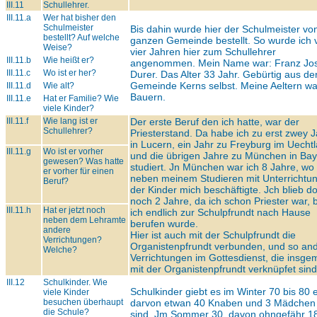
III.11
Schullehrer.
III.11.a
Wer hat bisher den
Schulmeister
Bis dahin wurde hier der Schulmeister vo
bestellt? Auf welche
ganzen Gemeinde bestellt. So wurde ich 
Weise?
vier Jahren hier zum Schullehrer
III.11.b
Wie heißt er?
angenommen. Mein Name war: Franz Jo
III.11.c
Wo ist er her?
Durer. Das Alter 33 Jahr. Gebürtig aus de
Gemeinde Kerns selbst. Meine Aeltern w
III.11.d
Wie alt?
Bauern.
III.11.e
Hat er Familie? Wie
viele Kinder?
III.11.f
Wie lang ist er
Der erste Beruf den ich hatte, war der
Schullehrer?
Priesterstand. Da habe ich zu erst zwey 
in Lucern, ein Jahr zu Freyburg im Uecht
III.11.g
Wo ist er vorher
und die übrigen Jahre zu München in Ba
gewesen? Was hatte
studiert. Jn München war ich 8 Jahre, wo 
er vorher für einen
neben meinem Studieren mit Unterrichtu
Beruf?
der Kinder mich beschäftigte. Jch blieb do
noch 2 Jahre, da ich schon Priester war, b
III.11.h
Hat er jetzt noch
ich endlich zur Schulpfrundt nach Hause
neben dem Lehramte
berufen wurde.
andere
Hier ist auch mit der Schulpfrundt die
Verrichtungen?
Organistenpfrundt verbunden, und so an
Welche?
Verrichtungen im Gottesdienst, die insge
mit der Organistenpfrundt verknüpfet sind
III.12
Schulkinder. Wie
Schulkinder giebt es im Winter 70 bis 80 e
viele Kinder
besuchen überhaupt
darvon etwan 40 Knaben und 3 Mädchen
die Schule?
sind. Jm Sommer 30, davon ohngefähr 1