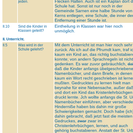
Flecken Halten. Auch ist ein Kaplan dort 
jeden.
Schule hat. Sonst ist nur noch in der
Gemeinde Sarnen eine halbe Stunde von
Kerns entlegen, eine Schule, die inner de
Entfernung einer Stunde ist.
Eintheilung in Klassen war hier noch
II.10
Sind die Kinder in
Klassen geteilt?
unmöglich.
II. Unterricht.
Mit dem Unterricht ist man hier noch sehr
II.5
Was wird in der
Schule gelehrt?
zurück. Als ich auf die Pfrumdt kam, traf i
kaum ein Kind an, das richtig buchstabie
konnte; von andern Sprachregeln ist nicht
gedenken. Es war zuvor gebräuchlich,
da
daß die Kinder anfangs übelgeschrieben
Namenbücher, und dann Briefe, in denen
kaum ein Wort recht geschrieben ist lern
mußten. Gedrucktes zu lernen hielt man
beynahe für eine Nebensache, außer daß
und dort ein Kind das Kristenlehrbüchgen
druckt lernte. Jch wollte anfangs die St. 
Namenbücher einführen, aber verschied
Hinderniße haben bis dahin mir große
Schwierigkeiten gemacht. Doch habe {ich
dahin gebracht, daß jetzt fast die meisten
Gedruckes,
zwar
zwar im
Christenlehrbüchgen, lernen, und auch
gehörig buchstabieren. Anstatt der St. Urb