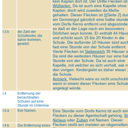
kein Kaplan dort ist. Der Dritte Flecken ist
Wüßerlen.
Da ist auch eine Kapelle ohne
Kaplan; doch wird zuweilen da Meße
gehalten. Dieser Flecken ist ||[Seite 2] du
ein Gemeingut gänzlich eine halbe stund
vom Dorfe Kerns entfernt und abgesönder
so daß er der Lage nach ein besonders
I.3.b
die Zahl der
Dörfchen seyn konnte. Er enthält 44 Häus
Schulkinder, die
und schickt auch 15 bis 20 Kinder in die
daher kommen,
Schule. Die äußerste 10 Häuser sind auc
gesetzt.
fast eine Stunde von der Schule entfernt.
Vierte Flecken ist
Siebeneich
35 Häuser s
Da sind die weitesten Häuser nur eine ha
Stunde von der Schule. Da ist auch eine
Kapelle, mit welcher es sich verhalt, wie m
den vorigen. Kindergiebt es daher etwan 
die Schule.
Anmerk.
Vieleicht wäre es nicht unschickli
wenn in einem dieser Flecken eine Schul
angelegt würde.
I.4
Entfernung der
benachbarten
Schulen auf eine
Stunde im Umkreise.
I.4.a
Ihre Namen.
Eine Stunde vom Dorfe Kerns ist auch ein
Flecken zu dieser Agentschaft gehörig,
St
Niclaus
oder
Zuben
mit Namen. Dieser
Flecken stoßt am meisten an obgemelten
I.4.b
Die Entfernung eines