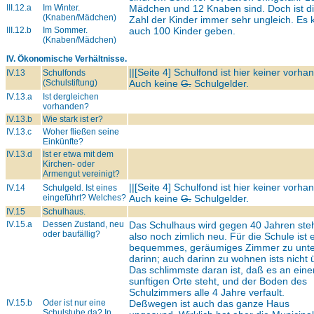
III.12.a
Im Winter.
Mädchen und 12 Knaben sind. Doch ist d
(Knaben/Mädchen)
Zahl der Kinder immer sehr ungleich. Es 
III.12.b
Im Sommer.
auch 100 Kinder geben.
(Knaben/Mädchen)
IV. Ökonomische Verhältnisse.
||[Seite 4] Schulfond ist hier keiner vorha
IV.13
Schulfonds
(Schulstiftung)
Auch keine
G.
Schulgelder.
IV.13.a
Ist dergleichen
vorhanden?
IV.13.b
Wie stark ist er?
IV.13.c
Woher fließen seine
Einkünfte?
IV.13.d
Ist er etwa mit dem
Kirchen- oder
Armengut vereinigt?
||[Seite 4] Schulfond ist hier keiner vorha
IV.14
Schulgeld. Ist eines
eingeführt? Welches?
Auch keine
G.
Schulgelder.
IV.15
Schulhaus.
IV.15.a
Dessen Zustand, neu
Das Schulhaus wird gegen 40 Jahren ste
oder baufällig?
also noch zimlich neu. Für die Schule ist 
bequemmes, geräumiges Zimmer zu unte
darinn; auch darinn zu wohnen ists nicht 
Das schlimmste daran ist, daß es an ein
sunftigen Orte steht, und der Boden des
Schulzimmers alle 4 Jahre verfault.
IV.15.b
Oder ist nur eine
Deßwegen ist auch das ganze Haus
Schulstube da? In