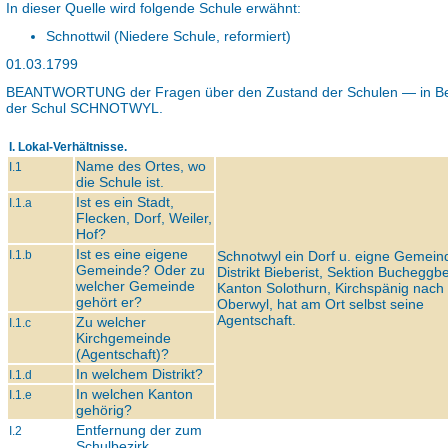
In dieser Quelle wird folgende Schule erwähnt:
Schnottwil (Niedere Schule, reformiert)
01.03.1799
BEANTWORTUNG
der Fragen über den Zustand der Schulen — in Be
der Schul
SCHNOTWYL.
I. Lokal-Verhältnisse.
Name des Ortes, wo
I.1
die Schule ist.
Ist es ein Stadt,
I.1.a
Flecken, Dorf, Weiler,
Hof?
Ist es eine eigene
I.1.b
Schnotwyl ein Dorf u. eigne Gemein
Gemeinde? Oder zu
Distrikt Bieberist, Sektion Bucheggb
welcher Gemeinde
Kanton Solothurn, Kirchspänig nach
gehört er?
Oberwyl, hat am Ort selbst seine
Agentschaft.
Zu welcher
I.1.c
Kirchgemeinde
(Agentschaft)?
In welchem Distrikt?
I.1.d
In welchen Kanton
I.1.e
gehörig?
Entfernung der zum
I.2
Schulbezirk