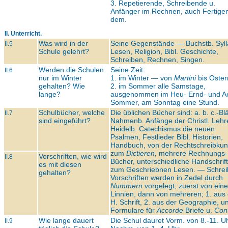
3. Repetierende, Schreibende u.
Anfänger im Rechnen, auch Fertigen
dem.
II. Unterricht.
Was wird in der
Seine Gegenstände — Buchstb. Syll
II.5
Schule gelehrt?
Lesen, Religion, Bibl. Geschichte,
Schreiben, Rechnen, Singen.
Werden die Schulen
Seine Zeit:
II.6
nur im Winter
1. im Winter — von
Martini
bis Oster
gehalten? Wie
2. im Sommer alle Samstage,
lange?
ausgenommen im Heu- Ernd- und A
Sommer, am Sonntag eine Stund.
Schulbücher, welche
Die üblichen Bücher sind: a. b. c.-Blä
II.7
sind eingeführt?
Nahmenb. Anfänge der Christl. Lehr
Heidelb. Catechismus die neuen
Psalmen, Festlieder Bibl. Historien,
Handbuch, von der Rechtschreibkun
zum
Dictieren,
mehrere Rechnungs-
Vorschriften, wie wird
II.8
Bücher, unterschiedliche Handschrif
es mit diesen
zum Geschriebnen Lesen. — Schrei
gehalten?
Vorschriften werden in Zedel durch
Nummern
vorgelegt; zuerst von eine
Linnien, dann von mehreren; 1. aus
H. Schrift, 2. aus der Geographie, u
Formulare für
Accorde
Briefe u.
Con
Wie lange dauert
Die Schul dauret Vorm. von 8.-11. Uh
II.9