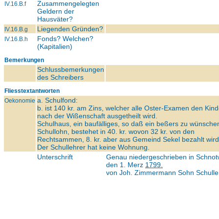
Zusammengelegten
IV.16.B.f
Geldern der
Hausväter?
Liegenden Gründen?
IV.16.B.g
Fonds? Welchen?
IV.16.B.h
(Kapitalien)
Bemerkungen
Schlussbemerkungen
des Schreibers
Fliesstextantworten
a. Schulfond:
Oekonomie
b. ist 140 kr. am Zins, welcher alle Oster-Examen den Kin
nach der Wißenschaft ausgetheilt wird.
Schulhaus, ein baufälliges, so daß ein beßers zu wünschen
Schullohn, bestehet in 40. kr. wovon 32 kr. von den
Rechtsammen, 8. kr. aber aus Gemeind Sekel bezahlt wird
Der Schullehrer hat keine Wohnung.
Unterschrift
Genau niedergeschrieben in Schnot
den 1. Merz
1799.
von Joh. Zimmermann Sohn Schulleh