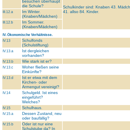
besuchen überhaupt
die Schule?
Schulkinder sind: Knaben 43. Mädc
Im Winter.
41. allso 84. Kinder.
III.12.a
(Knaben/Mädchen)
Im Sommer.
III.12.b
(Knaben/Mädchen)
IV. Ökonomische Verhältnisse.
Schulfonds
IV.13
(Schulstiftung)
Ist dergleichen
IV.13.a
vorhanden?
Wie stark ist er?
IV.13.b
Woher fließen seine
IV.13.c
Einkünfte?
Ist er etwa mit dem
IV.13.d
Kirchen- oder
Armengut vereinigt?
Schulgeld. Ist eines
IV.14
eingeführt?
Welches?
Schulhaus.
IV.15
Dessen Zustand, neu
IV.15.a
oder baufällig?
Oder ist nur eine
IV.15.b
Schulstube da? In