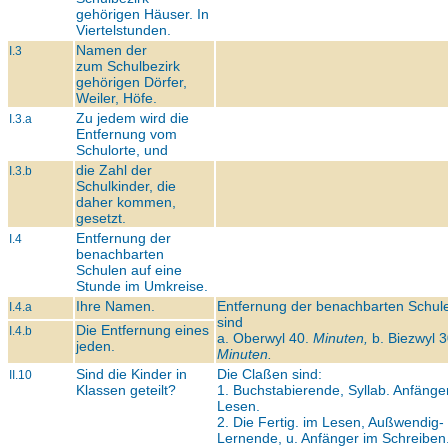
gehörigen Häuser. In
Viertelstunden.
Namen der
I.3
zum Schulbezirk
gehörigen Dörfer,
Weiler, Höfe.
Zu jedem wird die
I.3.a
Entfernung vom
Schulorte, und
die Zahl der
I.3.b
Schulkinder, die
daher kommen,
gesetzt.
Entfernung der
I.4
benachbarten
Schulen auf eine
Stunde im Umkreise.
Ihre Namen.
Entfernung der benachbarten Schul
I.4.a
sind
Die Entfernung eines
I.4.b
a. Oberwyl 40.
Minuten,
b. Biezwyl 3
jeden.
Minuten.
Sind die Kinder in
Die Claßen sind:
II.10
Klassen geteilt?
1. Buchstabierende, Syllab. Anfänge
Lesen.
2. Die Fertig. im Lesen, Außwendig-
Lernende, u. Anfänger im Schreiben