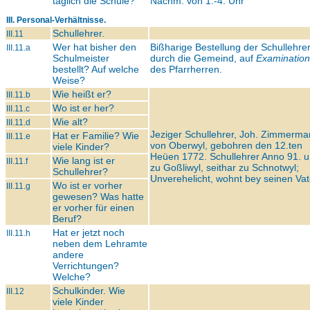
täglich die Schule?
Nachm. von 1.-4. Uhr
III. Personal-Verhältnisse.
Schullehrer.
III.11
Wer hat bisher den
Bißharige Bestellung der Schullehrer
III.11.a
Schulmeister
durch die Gemeind, auf
Examination
bestellt? Auf welche
des Pfarrherren.
Weise?
Wie heißt er?
III.11.b
Wo ist er her?
III.11.c
Wie alt?
III.11.d
Jeziger Schullehrer, Joh. Zimmerm
Hat er Familie? Wie
III.11.e
von Oberwyl, gebohren den 12.ten
viele Kinder?
Heüen 1772. Schullehrer Anno 91. u
Wie lang ist er
III.11.f
zu Goßliwyl, seithar zu Schnotwyl;
Schullehrer?
Unverehelicht, wohnt bey seinen Vat
Wo ist er vorher
III.11.g
gewesen? Was hatte
er vorher für einen
Beruf?
Hat er jetzt noch
III.11.h
neben dem Lehramte
andere
Verrichtungen?
Welche?
Schulkinder. Wie
III.12
viele Kinder