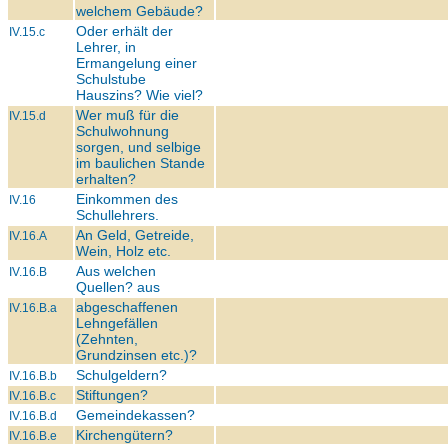
welchem Gebäude?
Oder erhält der
IV.15.c
Lehrer, in
Ermangelung einer
Schulstube
Hauszins? Wie viel?
Wer muß für die
IV.15.d
Schulwohnung
sorgen, und selbige
im baulichen Stande
erhalten?
Einkommen des
IV.16
Schullehrers.
An Geld, Getreide,
IV.16.A
Wein, Holz etc.
Aus welchen
IV.16.B
Quellen? aus
abgeschaffenen
IV.16.B.a
Lehngefällen
(Zehnten,
Grundzinsen etc.)?
Schulgeldern?
IV.16.B.b
Stiftungen?
IV.16.B.c
Gemeindekassen?
IV.16.B.d
Kirchengütern?
IV.16.B.e