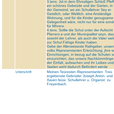
3.tens. Jst in dem Ehmaligen Schloß Pfef
ein schönes Gebeüde und der Garten, in 
der Gemeind, wo ein Schullehrer Sey er
Geistlich, oder Weltlich, eine Anständige
Wohnung, und für die Kinder genugsame
Gelegenheit wäre, nicht nur für eine sond
für Mhrere.
4.tens. Sollte die Schul unter der Aufsicht
Pfarrers
s
und der
Municipalitet
seyn, das
sowohl der Lehrer, als auch die Väter we
zur Schul Fähige Kinder haben:
Gebe der Allerweiseste Rathgeber, unser
volks
Representanten
Erleüchtung, jhre w
Einrichtungen, in bezug auf die Schulen s
einzurichten, das unsere Nachkömmlinge
der Einfalt, aufwachen und ihr Leibes und
Seelen wohl dadurch Befördert werde
Meinen Teüresten
Representanten.
Treü
Unterschrift
ergebenste Gebrüder Joseph Anton. und
Xaveri feüsi. Schullehrer u. Organist. zu
Freyenbach.