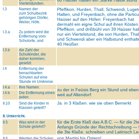
60 Haüser haben ein Starke Halbe stund
Viertelstunden.
I.3
Namen der
Pfeffikon, Hurden, Thall, Schwendi, Luget
zum Schulbezirk
Halten, und Freyenbach, ohne die Particu
gehörigen Dörfer,
Haüser auf den Höfen: Freyenbach hat
Weiler, Höfe.
dermahl ein eigne Schul auf ihren Kösten
Pfeffikon, und drißbühl von 39 Haüser h
I.3.a
Zu jedem wird die
nur ein Viertelstund, die von Hurden, Thal
Entfernung vom
und Schwendi aber ein Halbstund enthalt
Schulorte, und
40 Heüßer:
I.3.b
die Zahl der
Schulkinder, die
daher kommen,
gesetzt.
I.4
Entfernung der
benachbarten
Schulen auf eine
Stunde im Umkreise.
I.4.a
Ihre Namen.
zu der in Feüsis Berg ein Stund und eben
I.4.b
Die Entfernung eines
weit auf Altendorf:
jeden.
Ja. in 3 Klaßen. wie sie oben Bemerkt
II.10
Sind die Kinder in
Klassen geteilt?
II. Unterricht.
für die Erste Klaß das A.B.C. — für die 2te
II.5
Was wird in der
Schule gelehrt?
Anfangs Gründe der Rechtschreibung — 
die 3te Klaße. schreiben und Latinisch Le
von Martini bis Ostern!
II.6
Werden die Schulen