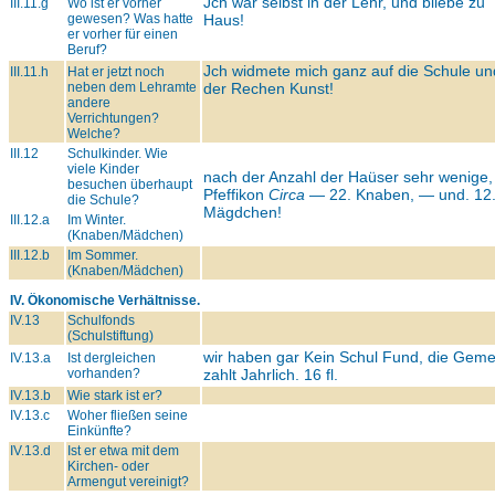
Jch war selbst in der Lehr, und bliebe zu
III.11.g
Wo ist er vorher
gewesen? Was hatte
Haus!
er vorher für einen
Beruf?
Jch widmete mich ganz auf die Schule un
III.11.h
Hat er jetzt noch
neben dem Lehramte
der Rechen Kunst!
andere
Verrichtungen?
Welche?
III.12
Schulkinder. Wie
viele Kinder
nach der Anzahl der Haüser sehr wenige,
besuchen überhaupt
Pfeffikon
Circa
— 22. Knaben, — und. 12
die Schule?
Mägdchen!
III.12.a
Im Winter.
(Knaben/Mädchen)
III.12.b
Im Sommer.
(Knaben/Mädchen)
IV. Ökonomische Verhältnisse.
IV.13
Schulfonds
(Schulstiftung)
wir haben gar Kein Schul Fund, die Gem
IV.13.a
Ist dergleichen
vorhanden?
zahlt Jahrlich. 16 fl.
IV.13.b
Wie stark ist er?
IV.13.c
Woher fließen seine
Einkünfte?
IV.13.d
Ist er etwa mit dem
Kirchen- oder
Armengut vereinigt?