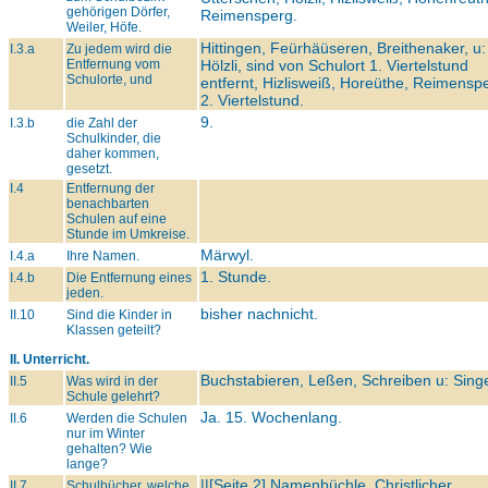
gehörigen Dörfer,
Reimensperg.
Weiler, Höfe.
Hittingen, Feürhäüseren, Breithenaker, u:
I.3.a
Zu jedem wird die
Entfernung vom
Hölzli, sind von Schulort 1. Viertelstund
Schulorte, und
entfernt, Hizlisweiß, Horeüthe, Reimensp
2. Viertelstund.
9.
I.3.b
die Zahl der
Schulkinder, die
daher kommen,
gesetzt.
I.4
Entfernung der
benachbarten
Schulen auf eine
Stunde im Umkreise.
Märwyl.
I.4.a
Ihre Namen.
1. Stunde.
I.4.b
Die Entfernung eines
jeden.
bisher nachnicht.
II.10
Sind die Kinder in
Klassen geteilt?
II. Unterricht.
Buchstabieren, Leßen, Schreiben u: Sing
II.5
Was wird in der
Schule gelehrt?
Ja. 15. Wochenlang.
II.6
Werden die Schulen
nur im Winter
gehalten? Wie
lange?
||[Seite 2] Namenbüchle, Christlicher,
II.7
Schulbücher, welche