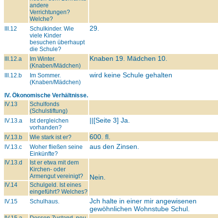
andere
Verrichtungen?
Welche?
29.
III.12
Schulkinder. Wie
viele Kinder
besuchen überhaupt
die Schule?
Knaben 19. Mädchen 10.
III.12.a
Im Winter.
(Knaben/Mädchen)
wird keine Schule gehalten
III.12.b
Im Sommer.
(Knaben/Mädchen)
IV. Ökonomische Verhältnisse.
IV.13
Schulfonds
(Schulstiftung)
||[Seite 3] Ja.
IV.13.a
Ist dergleichen
vorhanden?
600. fl.
IV.13.b
Wie stark ist er?
aus den Zinsen.
IV.13.c
Woher fließen seine
Einkünfte?
IV.13.d
Ist er etwa mit dem
Kirchen- oder
Armengut vereinigt?
Nein.
IV.14
Schulgeld. Ist eines
eingeführt? Welches?
Jch halte in einer mir angewisenen
IV.15
Schulhaus.
gewöhnlichen Wohnstube Schul.