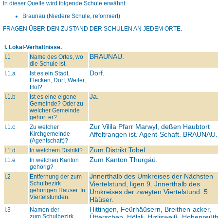
In dieser Quelle wird folgende Schule erwähnt:
Braunau (Niedere Schule, reformiert)
FRAGEN ÜBER DEN ZUSTAND DER SCHULEN AN JEDEM ORTE.
I. Lokal-Verhältnisse.
BRAUNAU.
I.1
Name des Ortes, wo
die Schule ist.
Dorf.
I.1.a
Ist es ein Stadt,
Flecken, Dorf, Weiler,
Hof?
Ja.
I.1.b
Ist es eine eigene
Gemeinde? Oder zu
welcher Gemeinde
gehört er?
Zur Vilila Pfarr Marwyl, deßen Haubtort
I.1.c
Zu welcher
Kirchgemeinde
Affeltrangen ist. Agent-Schaft.
BRAUNAU.
(Agentschaft)?
Zum Distrikt Tobel.
I.1.d
In welchem Distrikt?
Zum Kanton Thurgäü.
I.1.e
In welchen Kanton
gehörig?
Jnnerthalb des Umkreises der Nächsten
I.2
Entfernung der zum
Schulbezirk
Viertelstund, ligen 9. Jnnerthalb des
gehörigen Häuser. In
Umkreises der zweyten Viertelstund. 5.
Viertelstunden.
Häüser.
Hittingen, Feürhäüsern, Breithen-acker,
I.3
Namen der
zum Schulbezirk
Ütterschen, Hölzli, Hizlisweiß, Hohenreüt