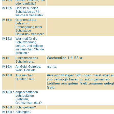
IV.15.a
Dessen Zustand, neu
oder baufällig?
IV.15.b
Oder ist nur eine
Schulstube da? In
welchem Gebäude?
IV.15.c
Oder erhält der
Lehrer, in
Ermangelung einer
Schulstube
Hauszins? Wie viel?
IV.15.d
Wer muß für die
Schulwohnung
sorgen, und selbige
im baulichen Stande
erhalten?
Wochentlich 1 fl. 52 xr.
IV.16
Einkommen des
Schullehrers.
nichts.
IV.16.A
An Geld, Getreide,
Wein, Holz etc.
Aus wohlthätigen Stiftungen meist aber a
IV.16.B
Aus welchen
Quellen? aus
von vermöglicheren, u: auch gemeinen
Leüthen aus gutem Trieb zusamen geleg
Geld.
IV.16.B.a
abgeschaffenen
Lehngefällen
(Zehnten,
Grundzinsen etc.)?
IV.16.B.b
Schulgeldern?
IV.16.B.c
Stiftungen?