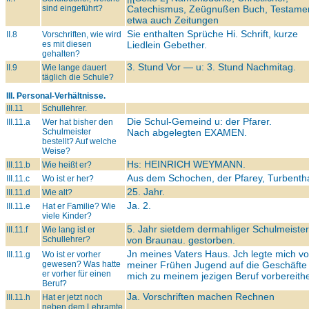
sind eingeführt?
Catechismus, Zeügnußen Buch, Testamen
etwa auch Zeitungen
Sie enthalten Sprüche Hi. Schrift, kurze
II.8
Vorschriften, wie wird
es mit diesen
Liedlein Gebether.
gehalten?
3. Stund Vor — u: 3. Stund Nachmitag.
II.9
Wie lange dauert
täglich die Schule?
III. Personal-Verhältnisse.
III.11
Schullehrer.
Die Schul-Gemeind u: der Pfarer.
III.11.a
Wer hat bisher den
Schulmeister
Nach abgelegten
EXAMEN.
bestellt? Auf welche
Weise?
Hs:
HEINRICH WEYMANN.
III.11.b
Wie heißt er?
Aus dem Schochen, der Pfarey, Turbentha
III.11.c
Wo ist er her?
25. Jahr.
III.11.d
Wie alt?
Ja. 2.
III.11.e
Hat er Familie? Wie
viele Kinder?
5. Jahr sietdem dermahliger Schulmeister
III.11.f
Wie lang ist er
Schullehrer?
von Braunau. gestorben.
Jn meines Vaters Haus. Jch legte mich v
III.11.g
Wo ist er vorher
gewesen? Was hatte
meiner Frühen Jugend auf die Geschäfte 
er vorher für einen
mich zu meinem jezigen Beruf vorbereith
Beruf?
Ja. Vorschriften machen Rechnen
III.11.h
Hat er jetzt noch
neben dem Lehramte