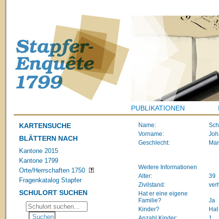
PUBLIKATIONEN
KARTENSUCHE
Name:
Sch
Vorname:
Joh
BLÄTTERN NACH
Geschlecht:
Ma
Kantone 2015
Kantone 1799
Weitere Informationen
Orte/Herrschaften 1750
Alter:
39
Fragenkatalog Stapfer
Zivilstand:
ver
SCHULORT SUCHEN
Hat er eine eigene
Familie?
Ja
Kinder?
Hat
Anzahl Kinder:
1