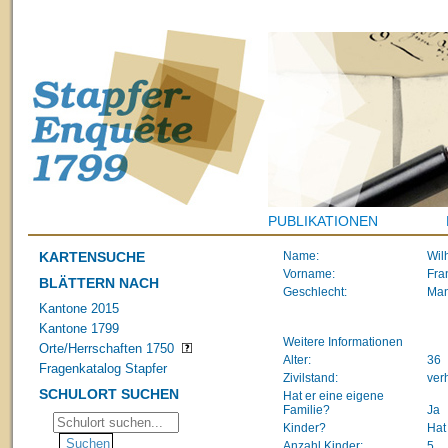
PUBLIKATIONEN
KARTENSUCHE
Name:
Wil
Vorname:
Fra
BLÄTTERN NACH
Geschlecht:
Ma
Kantone 2015
Kantone 1799
Weitere Informationen
Orte/Herrschaften 1750
Alter:
36
Fragenkatalog Stapfer
Zivilstand:
ver
SCHULORT SUCHEN
Hat er eine eigene
Familie?
Ja
Kinder?
Hat
Anzahl Kinder:
5