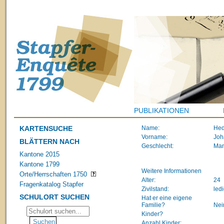
PUBLIKATIONEN
KARTENSUCHE
Name:
Hed
Vorname:
Joh
BLÄTTERN NACH
Geschlecht:
Ma
Kantone 2015
Kantone 1799
Weitere Informationen
Orte/Herrschaften 1750
Alter:
24
Fragenkatalog Stapfer
Zivilstand:
led
SCHULORT SUCHEN
Hat er eine eigene
Familie?
Nei
Kinder?
Anzahl Kinder: