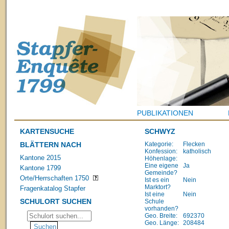
PUBLIKATIONEN
KARTENSUCHE
SCHWYZ
BLÄTTERN NACH
Kategorie:
Flecken
Konfession:
katholisch
Kantone 2015
Höhenlage:
Eine eigene
Ja
Kantone 1799
Gemeinde?
Orte/Herrschaften 1750
Ist es ein
Nein
Marktort?
Fragenkatalog Stapfer
Ist eine
Nein
SCHULORT SUCHEN
Schule
vorhanden?
Geo. Breite:
692370
Geo. Länge:
208484