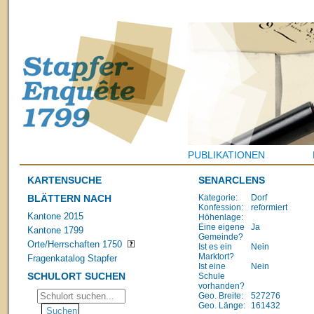
PUBLIKATIONEN
KARTENSUCHE
SENARCLENS
BLÄTTERN NACH
Kategorie:
Dorf
Konfession:
reformiert
Kantone 2015
Höhenlage:
Eine eigene
Ja
Kantone 1799
Gemeinde?
Orte/Herrschaften 1750
Ist es ein
Nein
Marktort?
Fragenkatalog Stapfer
Ist eine
Nein
SCHULORT SUCHEN
Schule
vorhanden?
Geo. Breite:
527276
Geo. Länge:
161432