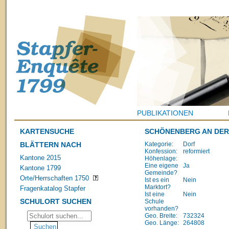
PUBLIKATIONEN
KARTENSUCHE
SCHÖNENBERG AN DER
BLÄTTERN NACH
Kategorie:
Dorf
Konfession:
reformiert
Kantone 2015
Höhenlage:
Eine eigene
Ja
Kantone 1799
Gemeinde?
Orte/Herrschaften 1750
Ist es ein
Nein
Marktort?
Fragenkatalog Stapfer
Ist eine
Nein
SCHULORT SUCHEN
Schule
vorhanden?
Geo. Breite:
732324
Geo. Länge:
264808