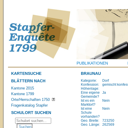
PUBLIKATIONEN
KARTENSUCHE
BRAUNAU
BLÄTTERN NACH
Kategorie:
Dorf
Konfession:
gemischt konfes
Kantone 2015
Höhenlage:
Eine eigene
Ja
Kantone 1799
Gemeinde?
Orte/Herrschaften 1750
Ist es ein
Nein
Marktort?
Fragenkatalog Stapfer
Ist eine
Nein
SCHULORT SUCHEN
Schule
vorhanden?
Geo. Breite:
723250
Geo. Länge:
262569