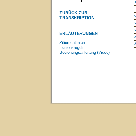
B
E
ZURÜCK ZUR
S
TRANSKRIPTION
A
A
ERLÄUTERUNGEN
W
Zitierrichtlinien
W
Editionsregeln
Bedienungsanleitung (Video)