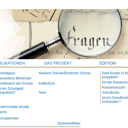
BLIKATIONEN
DAS PROJEKT
EDITION
chultypus:
Niedere Schule/Deutsche Schule
Sind Kinder in K
eingeteilt?
esondere Merkmale:
Art der Klassene
onfession der Schule:
Katholisch
Klassenanzahl:
st ein Schulgeld
ingeführt?
Nein
Schulfonds
Ist ein Schulfond
vorhanden?
nterrichtete Inhalte
eine
chulperiode
Sommer
Winter