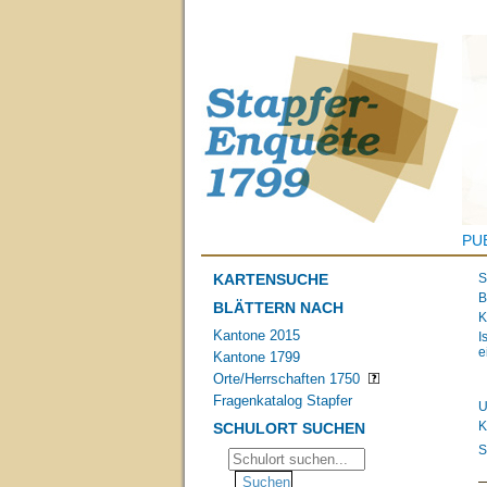
PU
KARTENSUCHE
S
B
BLÄTTERN NACH
K
Kantone 2015
I
e
Kantone 1799
Orte/Herrschaften 1750
Fragenkatalog Stapfer
U
K
SCHULORT SUCHEN
S