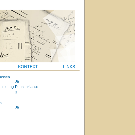
KONTEXT
LINKS
lassen
Ja
inteilung:
Pensenklasse
3
s
Ja