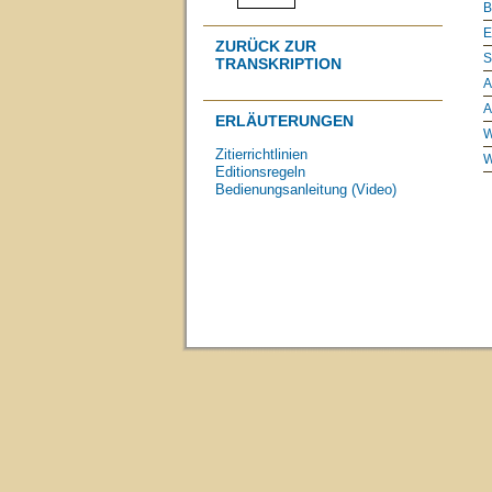
B
E
ZURÜCK ZUR
S
TRANSKRIPTION
A
A
ERLÄUTERUNGEN
W
Zitierrichtlinien
W
Editionsregeln
Bedienungsanleitung (Video)