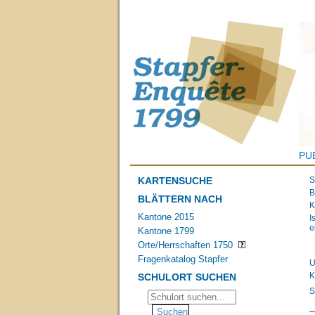
PU
KARTENSUCHE
S
B
BLÄTTERN NACH
K
Kantone 2015
I
e
Kantone 1799
Orte/Herrschaften 1750
Fragenkatalog Stapfer
U
K
SCHULORT SUCHEN
S