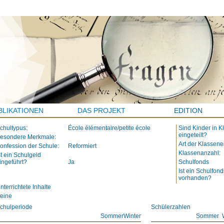
BLIKATIONEN
DAS PROJEKT
EDITION
chultypus:
École élémentaire/petite école
Sind Kinder in K
eingeteilt?
esondere Merkmale:
Art der Klassene
onfession der Schule:
Reformiert
Klassenanzahl:
st ein Schulgeld
ingeführt?
Ja
Schulfonds
Ist ein Schulfond
vorhanden?
nterrichtete Inhalte
eine
chulperiode
Schülerzahlen
Sommer
Winter
Sommer