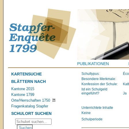
PUBLIKATIONEN
KARTENSUCHE
Schultypus:
Éco
Besondere Merkmale:
BLÄTTERN NACH
Konfession der Schule:
Kat
Kantone 2015
Ist ein Schulgeld
eingeführt?
Ja
Kantone 1799
Orte/Herrschaften 1750
Fragenkatalog Stapfer
Unterrichtete Inhalte
Keine
SCHULORT SUCHEN
Schulperiode