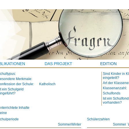
BLIKATIONEN
DAS PROJEKT
EDITION
chultypus:
Sind Kinder in K
eingeteilt?
esondere Merkmale:
Art der Klassene
onfession der Schule:
Katholisch
Klassenanzahl:
st ein Schulgeld
ingeführt?
Schulfonds
Ist ein Schulfond
vorhanden?
nterrichtete Inhalte
eine
chulperiode
Schülerzahlen
Sommer
Winter
Sommer