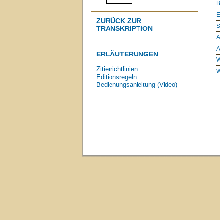
B
E
ZURÜCK ZUR
S
TRANSKRIPTION
A
A
ERLÄUTERUNGEN
W
Zitierrichtlinien
W
Editionsregeln
Bedienungsanleitung (Video)