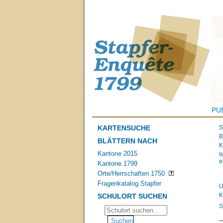
PU
KARTENSUCHE
S
B
BLÄTTERN NACH
K
Kantone 2015
I
e
Kantone 1799
Orte/Herrschaften 1750
Fragenkatalog Stapfer
U
K
SCHULORT SUCHEN
S