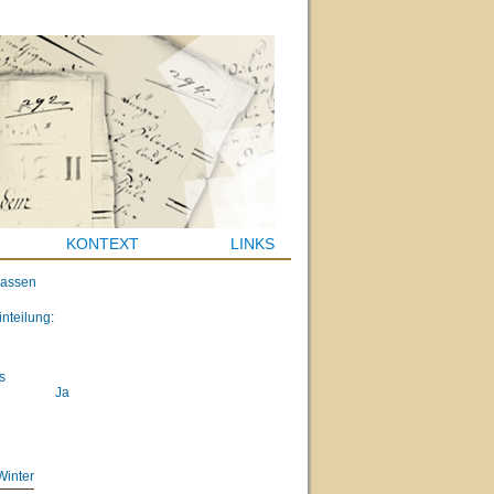
KONTEXT
LINKS
lassen
inteilung:
s
Ja
Winter