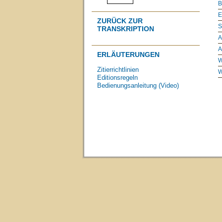
B
E
ZURÜCK ZUR
S
TRANSKRIPTION
A
A
ERLÄUTERUNGEN
W
Zitierrichtlinien
W
Editionsregeln
Bedienungsanleitung (Video)