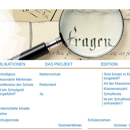
BLIKATIONEN
DAS PROJEKT
EDITION
chultypus:
Nebenschule
Sind Kinder in K
eingeteilt?
esondere Merkmale:
Art der Klassene
onfession der Schule:
Reformiert
Klassenanzahl:
st ein Schulgeld
ingeführt?
Ja
Schulfonds
Ist ein Schulfond
vorhanden?
nterrichtete Inhalte
eine
chulperiode
Schülerzahlen
Sommer
Winter
Sommer