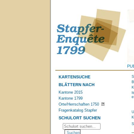
PU
KARTENSUCHE
S
B
BLÄTTERN NACH
K
Kantone 2015
I
e
Kantone 1799
Orte/Herrschaften 1750
Fragenkatalog Stapfer
U
K
SCHULORT SUCHEN
S