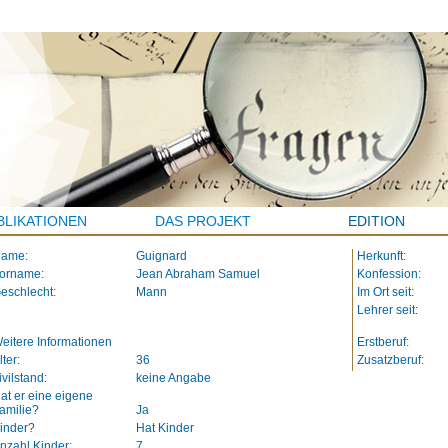
BLIKATIONEN
DAS PROJEKT
EDITION
ame:
Guignard
Herkunft:
orname:
Jean Abraham Samuel
Konfession:
eschlecht:
Mann
Im Ort seit:
Lehrer seit:
eitere Informationen
Erstberuf:
lter:
36
Zusatzberuf:
ivilstand:
keine Angabe
at er eine eigene
amilie?
Ja
inder?
Hat Kinder
nzahl Kinder:
7