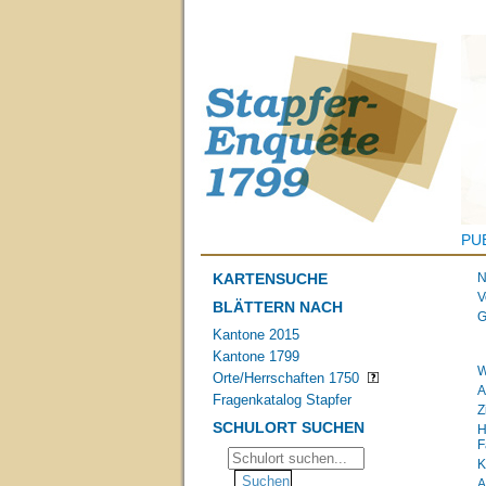
PU
KARTENSUCHE
N
V
BLÄTTERN NACH
G
Kantone 2015
Kantone 1799
W
Orte/Herrschaften 1750
A
Fragenkatalog Stapfer
Z
SCHULORT SUCHEN
H
F
K
A