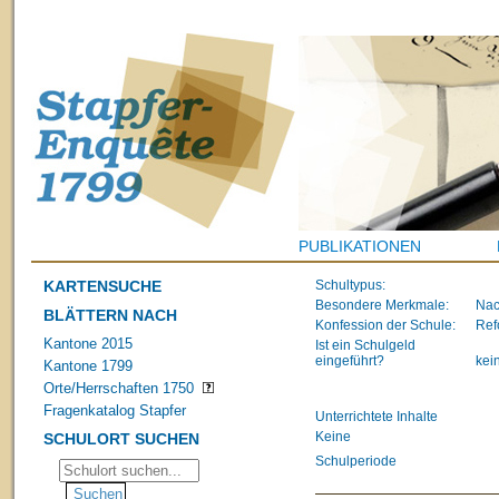
PUBLIKATIONEN
KARTENSUCHE
Schultypus:
Besondere Merkmale:
Nac
BLÄTTERN NACH
Konfession der Schule:
Ref
Kantone 2015
Ist ein Schulgeld
eingeführt?
kei
Kantone 1799
Orte/Herrschaften 1750
Fragenkatalog Stapfer
Unterrichtete Inhalte
Keine
SCHULORT SUCHEN
Schulperiode