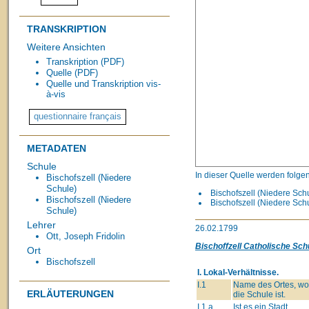
TRANSKRIPTION
Weitere Ansichten
Transkription (PDF)
Quelle (PDF)
Quelle und Transkription vis-
à-vis
METADATEN
Schule
In dieser Quelle werden folge
Bischofszell (Niedere
Schule)
Bischofszell (Niedere Schu
Bischofszell (Niedere
Bischofszell (Niedere Sch
Schule)
Lehrer
26.02.1799
Ott, Joseph Fridolin
Bischoffzell Catholische Schu
Ort
Bischofszell
I. Lokal-Verhältnisse.
I.1
Name des Ortes, wo
ERLÄUTERUNGEN
die Schule ist.
I.1.a
Ist es ein Stadt,