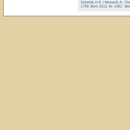
Schmidt, H.R. / Messerli, A. / O
1799, Bern 2015, Nr. 1082 : Bern