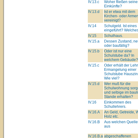
IV.13.c
Woher fließen seine
Einkünfte?
IV.13.d
Ist er etwa mit dem
Kirchen- oder Arme
vereinigt?
IV.14
Schulgeld. Ist eines
eingeführt? Welche
IV.15
Schulhaus.
IV.15.a
Dessen Zustand, ne
oder baufällig?
IV.15.b
Oder ist nur eine
Schulstube da? In
welchem Gebäude?
IV.15.c
Oder erhält der Lehre
Ermangelung einer
Schulstube Hauszin
Wie viel?
IV.15.d
Wer muß für die
Schulwohnung sorg
und selbige im baul
Stande erhalten?
IV.16
Einkommen des
Schullehrers.
IV.16.A
An Geld, Getreide, 
Holz etc.
IV.16.B
Aus welchen Quell
aus
IV.16.B.a
abgeschaffenen