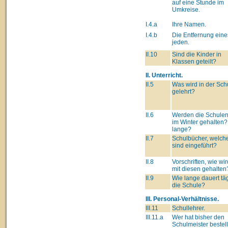
auf eine Stunde im
Umkreise.
I.4.a
Ihre Namen.
I.4.b
Die Entfernung eine
jeden.
II.10
Sind die Kinder in
Klassen geteilt?
II. Unterricht.
II.5
Was wird in der Sch
gelehrt?
II.6
Werden die Schulen
im Winter gehalten?
lange?
II.7
Schulbücher, welch
sind eingeführt?
II.8
Vorschriften, wie wi
mit diesen gehalten
II.9
Wie lange dauert täg
die Schule?
III. Personal-Verhältnisse.
III.11
Schullehrer.
III.11.a
Wer hat bisher den
Schulmeister bestell