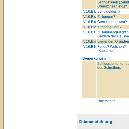
Lehngefällen (Zehnt
Grundzinsen etc.)?
IV.16.B.b
Schulgeldern?
IV.16.B.c
Stiftungen?
IV.16.B.d
Gemeindekassen?
IV.16.B.e
Kirchengütern?
IV.16.B.f
Zusammengelegten
Geldern der Hausvä
IV.16.B.g
Liegenden Gründe
IV.16.B.h
Fonds? Welchen?
(Kapitalien)
Bemerkungen
Schlussbemerkung
des Schreibers
Unterschrift
Zitierempfehlung: