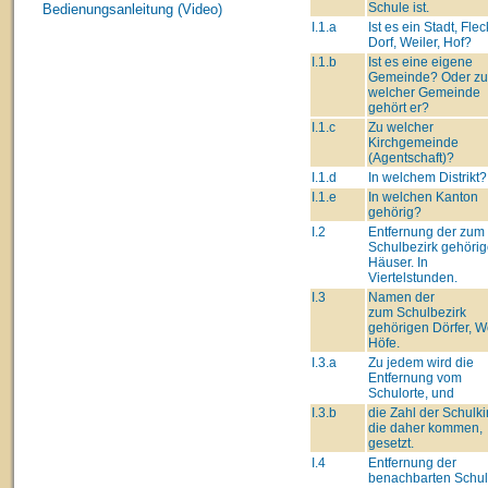
Schule ist.
Bedienungsanleitung (Video)
I.1.a
Ist es ein Stadt, Fle
Dorf, Weiler, Hof?
I.1.b
Ist es eine eigene
Gemeinde? Oder zu
welcher Gemeinde
gehört er?
I.1.c
Zu welcher
Kirchgemeinde
(Agentschaft)?
I.1.d
In welchem Distrikt?
I.1.e
In welchen Kanton
gehörig?
I.2
Entfernung der zum
Schulbezirk gehöri
Häuser. In
Viertelstunden.
I.3
Namen der
zum Schulbezirk
gehörigen Dörfer, We
Höfe.
I.3.a
Zu jedem wird die
Entfernung vom
Schulorte, und
I.3.b
die Zahl der Schulki
die daher kommen,
gesetzt.
I.4
Entfernung der
benachbarten Schu