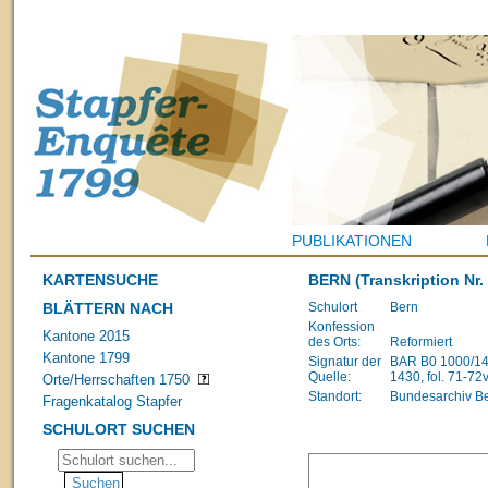
PUBLIKATIONEN
KARTENSUCHE
BERN
(Transkription Nr.
BLÄTTERN NACH
Schulort
Bern
Konfession
Kantone 2015
des Orts:
Reformiert
Kantone 1799
Signatur der
BAR B0 1000/148
Quelle:
1430, fol. 71-72
Orte/Herrschaften 1750
Standort:
Bundesarchiv B
Fragenkatalog Stapfer
SCHULORT SUCHEN