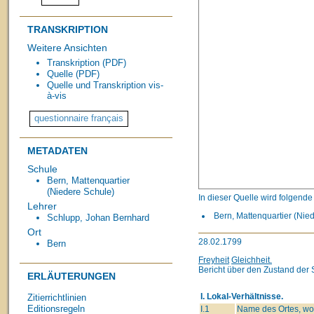
TRANSKRIPTION
Weitere Ansichten
Transkription (PDF)
Quelle (PDF)
Quelle und Transkription vis-
à-vis
METADATEN
Schule
Bern, Mattenquartier
(Niedere Schule)
In dieser Quelle wird folgend
Lehrer
Bern, Mattenquartier (Nie
Schlupp, Johan Bernhard
Ort
28.02.1799
Bern
Freyheit
Gleichheit.
Bericht über den Zustand der 
ERLÄUTERUNGEN
I. Lokal-Verhältnisse.
Zitierrichtlinien
Editionsregeln
I.1
Name des Ortes, wo