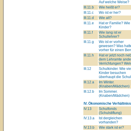
Auf welche Weise?
III.11.b
Wie heißt er?
III.11.c
Wo ist er her?
III.11.d
Wie alt?
III.11.e
Hat er Familie? Wie 
Kinder?
III.11.f
Wie lang ist er
Schullehrer?
III.11.g
Wo ist er vorher
gewesen? Was hatte
vorher für einen Ber
III.11.h
Hat er jetzt noch ne
dem Lehramte ande
Verrichtungen? Wel
III.12
Schulkinder. Wie vie
Kinder besuchen
überhaupt die Schu
III.12.a
Im Winter.
(Knaben/Mädchen)
III.12.b
Im Sommer.
(Knaben/Mädchen)
IV. Ökonomische Verhältniss
IV.13
Schulfonds
(Schulstiftung)
IV.13.a
Ist dergleichen
vorhanden?
IV.13.b
Wie stark ist er?