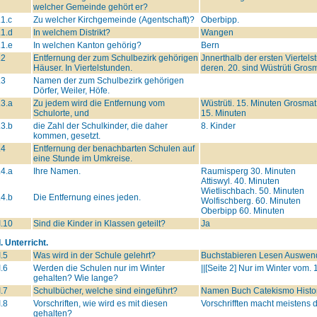
welcher Gemeinde gehört er?
.1.c
Zu welcher Kirchgemeinde (Agentschaft)?
Oberbipp.
.1.d
In welchem Distrikt?
Wangen
.1.e
In welchen Kanton gehörig?
Bern
.2
Entfernung der zum Schulbezirk gehörigen
Jnnerthalb der ersten Viertel
Häuser. In Viertelstunden.
deren. 20. sind Wüstrüti Gros
.3
Namen der zum Schulbezirk gehörigen
Dörfer, Weiler, Höfe.
.3.a
Zu jedem wird die Entfernung vom
Wüstrüti. 15. Minuten Grosmat
Schulorte, und
15. Minuten
.3.b
die Zahl der Schulkinder, die daher
8. Kinder
kommen, gesetzt.
.4
Entfernung der benachbarten Schulen auf
eine Stunde im Umkreise.
.4.a
Ihre Namen.
Raumisperg 30. Minuten
Attiswyl. 40. Minuten
Wietlischbach. 50. Minuten
.4.b
Die Entfernung eines jeden.
Wolfischberg. 60. Minuten
Oberbipp 60. Minuten
I.10
Sind die Kinder in Klassen geteilt?
Ja
I. Unterricht.
I.5
Was wird in der Schule gelehrt?
Buchstabieren Lesen Auswend
I.6
Werden die Schulen nur im Winter
||[Seite 2] Nur im Winter vom.
gehalten? Wie lange?
I.7
Schulbücher, welche sind eingeführt?
Namen Buch Catekismo Histo
I.8
Vorschriften, wie wird es mit diesen
Vorschrifften macht meistens d
gehalten?