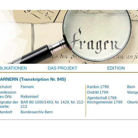
BLIKATIONEN
DAS PROJEKT
EDITION
FARNERN
(Transkription Nr. 945)
chulort
Farnern
Kanton 1799:
Bern
onfession
Distrikt 1799:
Wang
es Orts:
Reformiert
Agentschaft 1799:
ignatur der
BAR B0 1000/1483, Nr. 1429, fol. 212-
Kirchgemeinde 1799:
Oberb
uelle:
213
tandort:
Bundesarchiv Bern