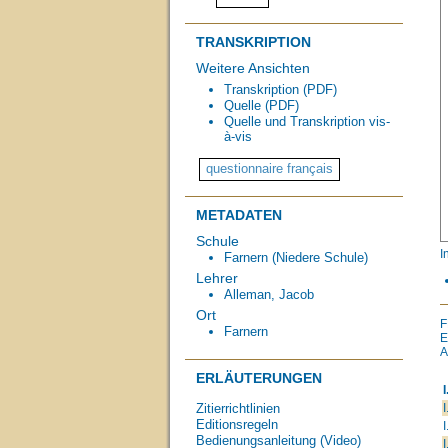
TRANSKRIPTION
Weitere Ansichten
Transkription (PDF)
Quelle (PDF)
Quelle und Transkription vis-
à-vis
METADATEN
Schule
I
Farnern (Niedere Schule)
Lehrer
Alleman, Jacob
Ort
F
Farnern
E
A
ERLÄUTERUNGEN
I
I
Zitierrichtlinien
Editionsregeln
I
Bedienungsanleitung (Video)
I