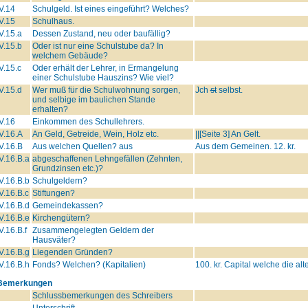
V.14
Schulgeld. Ist eines eingeführt? Welches?
V.15
Schulhaus.
V.15.a
Dessen Zustand, neu oder baufällig?
V.15.b
Oder ist nur eine Schulstube da? In
welchem Gebäude?
V.15.c
Oder erhält der Lehrer, in Ermangelung
einer Schulstube Hauszins? Wie viel?
V.15.d
Wer muß für die Schulwohnung sorgen,
Jch
st
selbst.
und selbige im baulichen Stande
erhalten?
V.16
Einkommen des Schullehrers.
V.16.A
An Geld, Getreide, Wein, Holz etc.
||[Seite 3] An Gelt.
V.16.B
Aus welchen Quellen? aus
Aus dem Gemeinen. 12. kr.
V.16.B.a
abgeschaffenen Lehngefällen (Zehnten,
Grundzinsen etc.)?
V.16.B.b
Schulgeldern?
V.16.B.c
Stiftungen?
V.16.B.d
Gemeindekassen?
V.16.B.e
Kirchengütern?
V.16.B.f
Zusammengelegten Geldern der
Hausväter?
V.16.B.g
Liegenden Gründen?
V.16.B.h
Fonds? Welchen? (Kapitalien)
100. kr. Capital welche die al
Bemerkungen
Schlussbemerkungen des Schreibers
Unterschrift