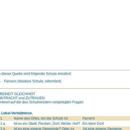
n dieser Quelle wird folgende Schule erwähnt:
Farnern (Niedere Schule, reformiert)
REIHEIT
GLEICHHEIT
INTRACHT
und
ZUTRAUEN
ntwort auf die den Schulmeistern vorgelegten Fragen
. Lokal-Verhältnisse.
.1
Name des Ortes, wo die Schule ist.
Farnern
.1.a
Ist es ein Stadt, Flecken, Dorf, Weiler, Hof?
Ein klein Dorf.
.1.b
Ist es eine eigene Gemeinde? Oder zu
Jst eine eigene Gemeine