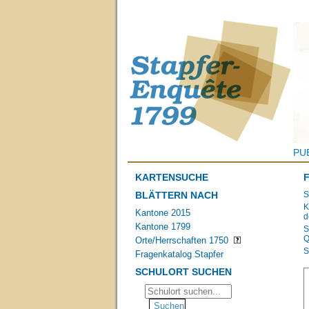
PU
KARTENSUCHE
BLÄTTERN NACH
S
K
Kantone 2015
d
Kantone 1799
S
Q
Orte/Herrschaften 1750
S
Fragenkatalog Stapfer
SCHULORT SUCHEN