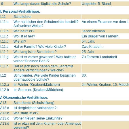
I.9
Wie lange dauert täglich die Schule?
Ungefehr. 5. Stund.
II. Personal-Verhältnisse.
II.11
Schullehrer.
II.11.a
Wer hat bisher den Schulmeister bestellt?
An einem Exsamen vor dem Lan
Auf welche Weise?
II.11.b
Wie heißt er?
Jacob Alleman.
II.11.c
Wo ist er her?
Ein Burger von Farnern.
II.11.d
Wie alt?
54. Jahr.
II.11.e
Hat er Familie? Wie viele Kinder?
Zwe Knaben.
II.11.f
Wie lang ist er Schullehrer?
25. Jahr
II.11.g
Wo ist er vorher gewesen? Was hatte er
Zu Farnern Landarbeit.
vorher für einen Beruf?
II.11.h
Hat er jetzt noch neben dem Lehramte
andere Verrichtungen? Welche?
II.12
Schulkinder. Wie viele Kinder besuchen
30.
überhaupt die Schule?
II.12.a
Im Winter. (Knaben/Mädchen)
Jm Winter. Knaben. 15. Mädch
II.12.b
Im Sommer. (Knaben/Mädchen)
IV. Ökonomische Verhältnisse.
V.13
Schulfonds (Schulstiftung)
V.13.a
Ist dergleichen vorhanden?
V.13.b
Wie stark ist er?
V.13.c
Woher fließen seine Einkünfte?
V.13.d
Ist er etwa mit dem Kirchen- oder Armengut
vereinigt?