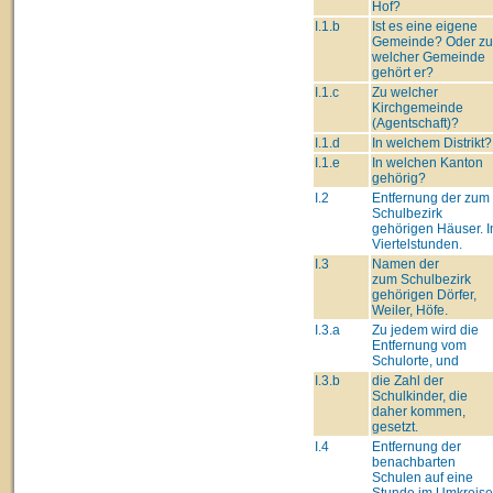
Hof?
I.1.b
Ist es eine eigene
Gemeinde? Oder zu
welcher Gemeinde
gehört er?
I.1.c
Zu welcher
Kirchgemeinde
(Agentschaft)?
I.1.d
In welchem Distrikt?
I.1.e
In welchen Kanton
gehörig?
I.2
Entfernung der zum
Schulbezirk
gehörigen Häuser. I
Viertelstunden.
I.3
Namen der
zum Schulbezirk
gehörigen Dörfer,
Weiler, Höfe.
I.3.a
Zu jedem wird die
Entfernung vom
Schulorte, und
I.3.b
die Zahl der
Schulkinder, die
daher kommen,
gesetzt.
I.4
Entfernung der
benachbarten
Schulen auf eine
Stunde im Umkreise