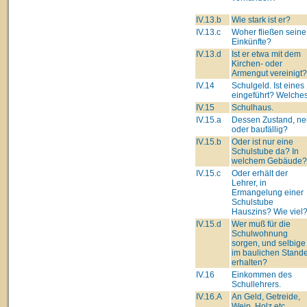
IV.13.b
Wie stark ist er?
IV.13.c
Woher fließen seine
Einkünfte?
IV.13.d
Ist er etwa mit dem
Kirchen- oder
Armengut vereinigt?
IV.14
Schulgeld. Ist eines
eingeführt? Welche
IV.15
Schulhaus.
IV.15.a
Dessen Zustand, ne
oder baufällig?
IV.15.b
Oder ist nur eine
Schulstube da? In
welchem Gebäude?
IV.15.c
Oder erhält der
Lehrer, in
Ermangelung einer
Schulstube
Hauszins? Wie viel
IV.15.d
Wer muß für die
Schulwohnung
sorgen, und selbige
im baulichen Stand
erhalten?
IV.16
Einkommen des
Schullehrers.
IV.16.A
An Geld, Getreide,
Wein, Holz etc.