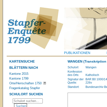
PUBLIKATIONEN
KARTENSUCHE
WANGEN
(Transkription 
BLÄTTERN NACH
Schulort
Wangen
Konfession
Kantone 2015
des Orts:
Katholisch
Kantone 1799
Signatur der
BAR B0 1000/1483
Quelle:
226v
Orte/Herrschaften 1750
Standort:
Bundesarchiv B
Fragenkatalog Stapfer
SCHULORT SUCHEN