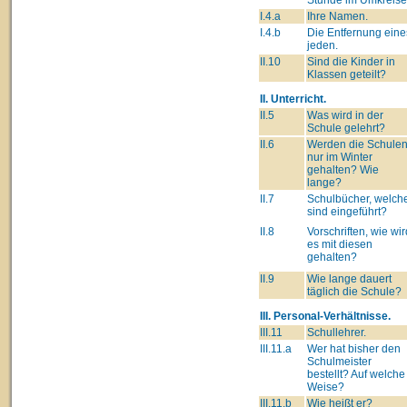
I.4.a
Ihre Namen.
I.4.b
Die Entfernung eine
jeden.
II.10
Sind die Kinder in
Klassen geteilt?
II. Unterricht.
II.5
Was wird in der
Schule gelehrt?
II.6
Werden die Schule
nur im Winter
gehalten? Wie
lange?
II.7
Schulbücher, welch
sind eingeführt?
II.8
Vorschriften, wie wir
es mit diesen
gehalten?
II.9
Wie lange dauert
täglich die Schule?
III. Personal-Verhältnisse.
III.11
Schullehrer.
III.11.a
Wer hat bisher den
Schulmeister
bestellt? Auf welche
Weise?
III.11.b
Wie heißt er?