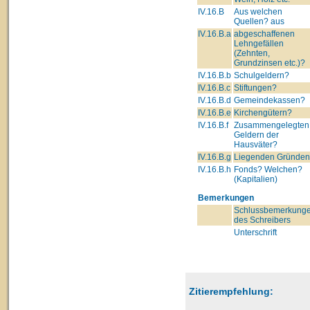
IV.16.B
Aus welchen
Quellen? aus
IV.16.B.a
abgeschaffenen
Lehngefällen
(Zehnten,
Grundzinsen etc.)?
IV.16.B.b
Schulgeldern?
IV.16.B.c
Stiftungen?
IV.16.B.d
Gemeindekassen?
IV.16.B.e
Kirchengütern?
IV.16.B.f
Zusammengelegten
Geldern der
Hausväter?
IV.16.B.g
Liegenden Gründe
IV.16.B.h
Fonds? Welchen?
(Kapitalien)
Bemerkungen
Schlussbemerkung
des Schreibers
Unterschrift
Zitierempfehlung: