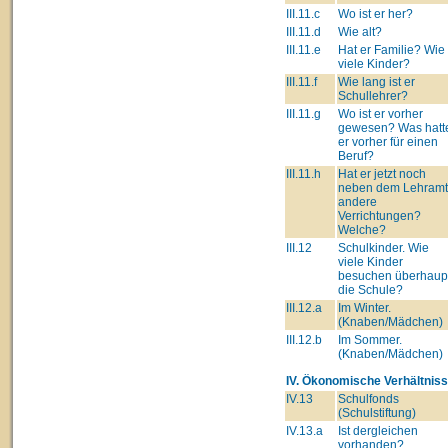
III.11.c
Wo ist er her?
III.11.d
Wie alt?
III.11.e
Hat er Familie? Wie
viele Kinder?
III.11.f
Wie lang ist er
Schullehrer?
III.11.g
Wo ist er vorher
gewesen? Was hatt
er vorher für einen
Beruf?
III.11.h
Hat er jetzt noch
neben dem Lehram
andere
Verrichtungen?
Welche?
III.12
Schulkinder. Wie
viele Kinder
besuchen überhaup
die Schule?
III.12.a
Im Winter.
(Knaben/Mädchen)
III.12.b
Im Sommer.
(Knaben/Mädchen)
IV. Ökonomische Verhältniss
IV.13
Schulfonds
(Schulstiftung)
IV.13.a
Ist dergleichen
vorhanden?