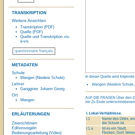
TRANSKRIPTION
Weitere Ansichten
Transkription (PDF)
Quelle (PDF)
Quelle und Transkription vis-
à-vis
METADATEN
Schule
In dieser Quelle wird folgend
Wangen (Niedere Schule)
Lehrer
Wangen (Niedere Schule, 
Gangginer, Johann Georg
Ort
AUF DIE FRAGEN
Über den Z
Wangen
mir Zu Ende unterschriebenen
I. Lokal-Verhältnisse.
ERLÄUTERUNGEN
I.1
Name des Ortes, wo
die Schule ist.
Zitierrichtlinien
Editionsregeln
I.1.a
Ist es ein Stadt,
Flecken, Dorf, Weiler
Bedienungsanleitung (Video)