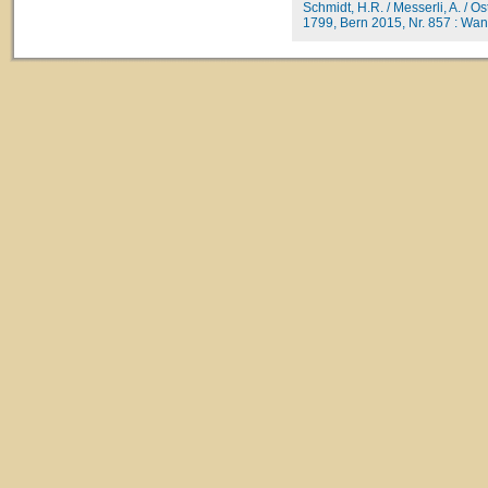
Schmidt, H.R. / Messerli, A. / O
1799, Bern 2015, Nr. 857 : Wan