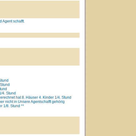
 Agent schafft.
Stund
 Stund
Stund
1/4. Stund
erechnet hat 8. Häuser 4. Kinder 1/4. Stund
r nicht in Unsere Agentschafft gehörig
 1/8. Stund **