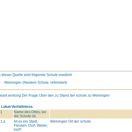
n dieser Quelle wird folgende Schule erwähnt:
Weiningen (Niedere Schule, reformiert)
eant wortung Der Frage Uber den zu Stand der schule zu Weiningen
. Lokal-Verhältnisse.
.1
Name des Ortes, wo
die Schule ist.
.1.a
Ist es ein Stadt,
Weiningen Ort der schule.
Flecken, Dorf, Weiler,
Hof?