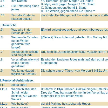
.4.a
Ihre Namen.
* A. Herderen, gegen Morgen 3/4. Stund
B. Pfyn, auch gegen Morgen 1 1/4. Stund
.4.b
Die Entfernung eines
C. Jßlingen, gegen Abend 1. Stund
jeden.
D. Hüt Weilen, gegen Abend 1/2. Stund **
I.10
Sind die Kinder in
die Kinder Em Pfangen mit Ein ander ohne in Klaßen
Klassen geteilt?
I. Unterricht.
I.5
Was wird in der
Eß wird geleret getrucktes und geschribenes zu le
Schule gelehrt?
I.6
Werden die Schulen
||[Seite 2] Die schule wird gehalten Von Martiny biß
nur im Winter
gehalten? Wie
lange?
I.7
Schulbücher, welche
Und sind die zürricherischen schul Vorschrifften in
sind eingeführt?
I.8
Vorschriften, wie wird
Es wird den kinderen Jedes mahl auß den schul vor
es mit diesen
aufgegeben.
gehalten?
I.9
Wie lange dauert
Die schule dauret Täglich von Morgen 8 biß 11 Uhr
täglich die Schule?
II. Personal-Verhältnisse.
II.11
Schullehrer.
II.11.a
Wer hat bisher den
B: Pfarrer in Pfyn und der Filial Weiningen Hate 
Schulmeister
Drey der Taug bahrsten Menner in den Vorschlag 
bestellt? Auf welche
Mehrheit Einer der dreien Welte.
Weise?
II.11.b
Wie heißt er?
der diß Mahlige heist Johannis Huber.
II.11.c
Wo ist er her?
Jst von Weiningen.