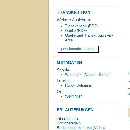
TRANSKRIPTION
Weitere Ansichten
Transkription (PDF)
Quelle (PDF)
Quelle und Transkription vis-
à-vis
METADATEN
Schule
I
Weiningen (Niedere Schule)
Lehrer
Huber, Johannis
Ort
B
Weiningen
I
ERLÄUTERUNGEN
I
Zitierrichtlinien
I
Editionsregeln
Bedienungsanleitung (Video)