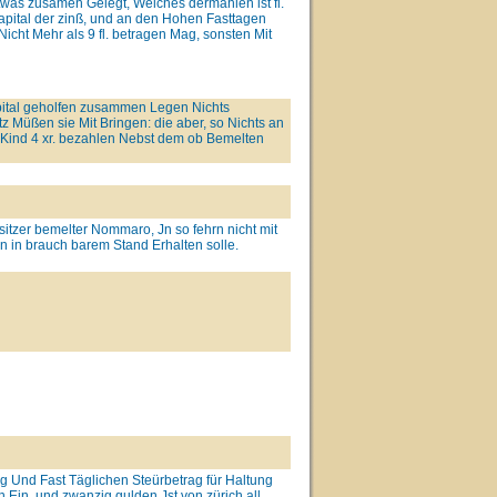
Etwas zusamen Gelegt, Welches dermahlen ist fl.
apital der zinß, und an den Hohen Fasttagen
icht Mehr als 9 fl. betragen Mag, sonsten Mit
pital geholfen zusammen Legen Nichts
z Müßen sie Mit Bringen: die aber, so Nichts an
Kind 4 xr. bezahlen Nebst dem ob Bemelten
sitzer bemelter Nommaro, Jn so fehrn nicht mit
n in brauch barem Stand Erhalten solle.
g Und Fast Täglichen Steürbetrag für Haltung
Ein, und zwanzig gulden Jst von zürich all