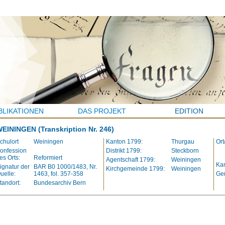
BLIKATIONEN
DAS PROJEKT
EDITION
WEININGEN
(Transkription Nr. 246)
chulort
Weiningen
Kanton 1799:
Thurgau
Ort
onfession
Distrikt 1799:
Steckborn
es Orts:
Reformiert
Agentschaft 1799:
Weiningen
Kan
ignatur der
BAR B0 1000/1483, Nr.
Kirchgemeinde 1799:
Weiningen
uelle:
1463, fol. 357-358
Ge
tandort:
Bundesarchiv Bern