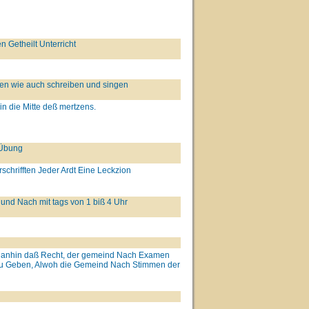
 Getheilt Unterricht
sen wie auch schreiben und singen
 in die Mitte deß mertzens.
 Übung
schrifften Jeder Ardt Eine Leckzion
 und Nach mit tags von 1 biß 4 Uhr
biß anhin daß Recht, der gemeind Nach Examen
zu Geben, Alwoh die Gemeind Nach Stimmen der