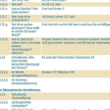
II.11.d
Wie alt?
Alt 29 1/2 Jahr.
II.11.e
Hat er Familie? Wie
Und hat Kinder 2.
viele Kinder?
II.11.f
Wie lang ist er
Jst Schul Lehrer 1/2 Jahr.
Schullehrer?
II.11.g
Wo ist er vorher
Und hat sich vorhin Mit dem Land bau Be schäfftige
gewesen? Was hatte
er vorher für einen
Beruf?
II.11.h
Hat er jetzt noch
hat jetz Nebend dem lehr amt keine andere Verrich
neben dem Lehramte
Auß genommen sommers zeit Mit seiner Güterarbeit
andere
Verrichtungen?
Welche?
II.12
Schulkinder. Wie
Es sind der Schul Kinder Überhaubt. 65
viele Kinder
besuchen überhaupt
die Schule?
II.12.a
Im Winter.
Knaben 37 Mädchen 28
(Knaben/Mädchen)
II.12.b
Im Sommer.
(Knaben/Mädchen)
IV. Ökonomische Verhältnisse.
V.13
Schulfonds
(Schulstiftung)
V.13.a
Ist dergleichen
vorhanden?