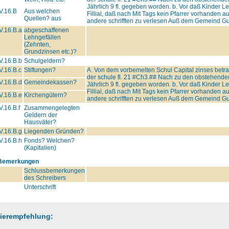
Jährlich 9 fl. gegeben worden. b. Vor daß Kinder Le
V.16.B
Aus welchen
Fillial, daß nach Mit Tags kein Pfarrer vorhanden 
Quellen? aus
andere schrifften zu verlesen Auß dem Gemeind Gut
V.16.B.a
abgeschaffenen
Lehngefällen
(Zehnten,
Grundzinsen etc.)?
V.16.B.b
Schulgeldern?
V.16.B.c
Stiftungen?
A. Von dem vorbemelten Schul Capital zinses betra
der schule fl. 21
#Ch3.##
Nach zu den obstehenden 
V.16.B.d
Gemeindekassen?
Jährlich 9 fl. gegeben worden. b. Vor daß Kinder Le
Fillial, daß nach Mit Tags kein Pfarrer vorhanden 
V.16.B.e
Kirchengütern?
andere schrifften zu verlesen Auß dem Gemeind Gut
V.16.B.f
Zusammengelegten
Geldern der
Hausväter?
V.16.B.g
Liegenden Gründen?
V.16.B.h
Fonds? Welchen?
(Kapitalien)
Bemerkungen
Schlussbemerkungen
des Schreibers
Unterschrift
tierempfehlung: