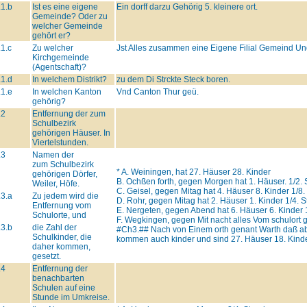
.1.b
Ist es eine eigene
Ein dorff darzu Gehörig 5. kleinere ort.
Gemeinde? Oder zu
welcher Gemeinde
gehört er?
.1.c
Zu welcher
Jst Alles zusammen eine Eigene Filial Gemeind Und
Kirchgemeinde
(Agentschaft)?
.1.d
In welchem Distrikt?
zu dem Di Strckte Steck boren.
.1.e
In welchen Kanton
Vnd Canton Thur geü.
gehörig?
.2
Entfernung der zum
Schulbezirk
gehörigen Häuser. In
Viertelstunden.
.3
Namen der
zum Schulbezirk
* A. Weiningen, hat 27. Häuser 28. Kinder
gehörigen Dörfer,
B. Ochßen forth, gegen Morgen hat 1. Häuser. 1/2. 
Weiler, Höfe.
C. Geisel, gegen Mitag hat 4. Häuser 8. Kinder 1/8.
.3.a
Zu jedem wird die
D. Rohr, gegen Mitag hat 2. Häuser 1. Kinder 1/4. 
Entfernung vom
E. Nergeten, gegen Abend hat 6. Häuser 6. Kinder 
Schulorte, und
F. Wegkingen, gegen Mit nacht alles Vom schulort g
.3.b
die Zahl der
#Ch3.##
Nach von Einem orth genant Warth daß abe
Schulkinder, die
kommen auch kinder und sind 27. Häuser 18. Kinder
daher kommen,
gesetzt.
.4
Entfernung der
benachbarten
Schulen auf eine
Stunde im Umkreise.