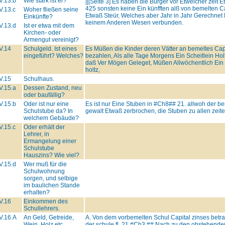
V.13.b
Wie stark ist er?
||[Seite 3] Es haben die Bürger vor Etwelcher zeit 
425 sonsten keine Ein künfften alß von bemelten C
V.13.c
Woher fließen seine
Etwaß Steür, Welches aber Jahr in Jahr Gerechnet N
Einkünfte?
keinem Anderen Wesen verbunden.
V.13.d
Ist er etwa mit dem
Kirchen- oder
Armengut vereinigt?
V.14
Schulgeld. Ist eines
Es Müßen die Kinder deren Vätter an bemeltes Ca
eingeführt? Welches?
bezahlen, Als alle Tage Morgens Ein Scheitlein Holt
daß Ver Mögen Geleget, Müßen Allwöchentlich Ein 
holtz,
V.15
Schulhaus.
V.15.a
Dessen Zustand, neu
oder baufällig?
V.15.b
Oder ist nur eine
Es ist nur Eine Stuben in
#Ch8##
21. allwoh der be
Schulstube da? In
gewalt Etwaß zerbrochen, die Stuben zu allen zeite
welchem Gebäude?
V.15.c
Oder erhält der
Lehrer, in
Ermangelung einer
Schulstube
Hauszins? Wie viel?
V.15.d
Wer muß für die
Schulwohnung
sorgen, und selbige
im baulichen Stande
erhalten?
V.16
Einkommen des
Schullehrers.
V.16.A
An Geld, Getreide,
A. Von dem vorbemelten Schul Capital zinses betra
Wein, Holz etc.
der schule fl. 21
#Ch3.##
Nach zu den obstehenden 