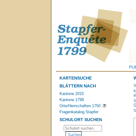
PU
KARTENSUCHE
BLÄTTERN NACH
S
K
Kantone 2015
d
Kantone 1799
S
Q
Orte/Herrschaften 1750
S
Fragenkatalog Stapfer
SCHULORT SUCHEN