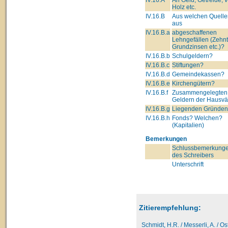
Holz etc.
IV.16.B
Aus welchen Quell
aus
IV.16.B.a
abgeschaffenen
Lehngefällen (Zehnt
Grundzinsen etc.)?
IV.16.B.b
Schulgeldern?
IV.16.B.c
Stiftungen?
IV.16.B.d
Gemeindekassen?
IV.16.B.e
Kirchengütern?
IV.16.B.f
Zusammengelegten
Geldern der Hausvä
IV.16.B.g
Liegenden Gründe
IV.16.B.h
Fonds? Welchen?
(Kapitalien)
Bemerkungen
Schlussbemerkung
des Schreibers
Unterschrift
Zitierempfehlung:
Schmidt, H.R. / Messerli, A. / O