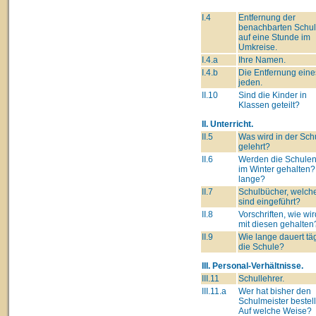
I.4
Entfernung der
benachbarten Schu
auf eine Stunde im
Umkreise.
I.4.a
Ihre Namen.
I.4.b
Die Entfernung eine
jeden.
II.10
Sind die Kinder in
Klassen geteilt?
II. Unterricht.
II.5
Was wird in der Sch
gelehrt?
II.6
Werden die Schulen
im Winter gehalten?
lange?
II.7
Schulbücher, welch
sind eingeführt?
II.8
Vorschriften, wie wi
mit diesen gehalten
II.9
Wie lange dauert täg
die Schule?
III. Personal-Verhältnisse.
III.11
Schullehrer.
III.11.a
Wer hat bisher den
Schulmeister bestell
Auf welche Weise?