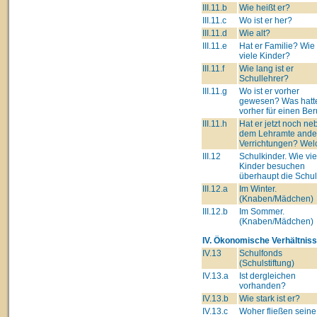
III.11.b
Wie heißt er?
III.11.c
Wo ist er her?
III.11.d
Wie alt?
III.11.e
Hat er Familie? Wie
viele Kinder?
III.11.f
Wie lang ist er
Schullehrer?
III.11.g
Wo ist er vorher
gewesen? Was hatte
vorher für einen Ber
III.11.h
Hat er jetzt noch ne
dem Lehramte ande
Verrichtungen? Wel
III.12
Schulkinder. Wie vie
Kinder besuchen
überhaupt die Schu
III.12.a
Im Winter.
(Knaben/Mädchen)
III.12.b
Im Sommer.
(Knaben/Mädchen)
IV. Ökonomische Verhältniss
IV.13
Schulfonds
(Schulstiftung)
IV.13.a
Ist dergleichen
vorhanden?
IV.13.b
Wie stark ist er?
IV.13.c
Woher fließen seine