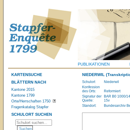
PUBLIKATIONEN
KARTENSUCHE
NIEDERWIL
(Transkripti
BLÄTTERN NACH
Schulort
Niederwil
Konfession
Kantone 2015
des Orts:
Reformiert
Kantone 1799
Signatur der
BAR B0 1000/1483
Quelle:
15v
Orte/Herrschaften 1750
Standort:
Bundesarchiv B
Fragenkatalog Stapfer
SCHULORT SUCHEN