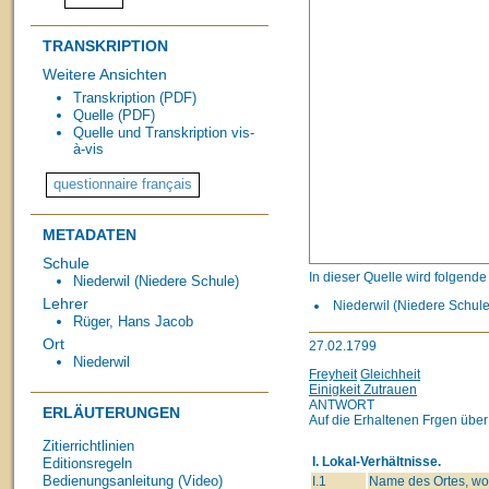
TRANSKRIPTION
Weitere Ansichten
Transkription (PDF)
Quelle (PDF)
Quelle und Transkription vis-
à-vis
METADATEN
Schule
In dieser Quelle wird folgend
Niederwil (Niedere Schule)
Lehrer
Niederwil (Niedere Schule,
Rüger, Hans Jacob
Ort
27.02.1799
Niederwil
Freyheit
Gleichheit
Einigkeit Zutrauen
ANTWORT
ERLÄUTERUNGEN
Auf die Erhaltenen Frgen über
Zitierrichtlinien
I. Lokal-Verhältnisse.
Editionsregeln
Bedienungsanleitung (Video)
I.1
Name des Ortes, wo