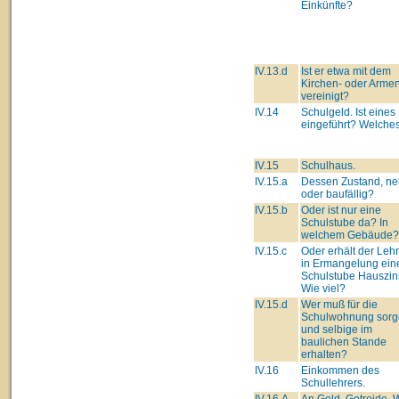
Einkünfte?
IV.13.d
Ist er etwa mit dem
Kirchen- oder Arme
vereinigt?
IV.14
Schulgeld. Ist eines
eingeführt? Welche
IV.15
Schulhaus.
IV.15.a
Dessen Zustand, ne
oder baufällig?
IV.15.b
Oder ist nur eine
Schulstube da? In
welchem Gebäude?
IV.15.c
Oder erhält der Lehr
in Ermangelung ein
Schulstube Hauszin
Wie viel?
IV.15.d
Wer muß für die
Schulwohnung sorg
und selbige im
baulichen Stande
erhalten?
IV.16
Einkommen des
Schullehrers.
IV.16.A
An Geld, Getreide, 