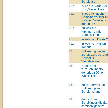
Schule ist.
I.1.a
Ist es ein Stadt, Fle
Dorf, Weiler, Hof?
I.1.b
Ist es eine eigene
Gemeinde? Oder zu
welcher Gemeinde
gehört er?
I.1.c
Zu welcher
Kirchgemeinde
(Agentschaft)?
I.1.d
In welchem Distrikt?
I.1.e
In welchen Kanton
gehörig?
I.2
Entfernung der zum
Schulbezirk gehöri
Häuser. In
Viertelstunden.
I.3
Namen der
zum Schulbezirk
gehörigen Dörfer,
Weiler, Höfe.
I.3.a
Zu jedem wird die
Entfernung vom
Schulorte, und
I.3.b
die Zahl der
Schulkinder, die da
kommen, gesetzt.