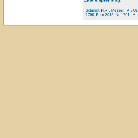
Schmidt, H.R. / Messerli, A. / O
1799, Bern 2015, Nr. 1701 : Mor