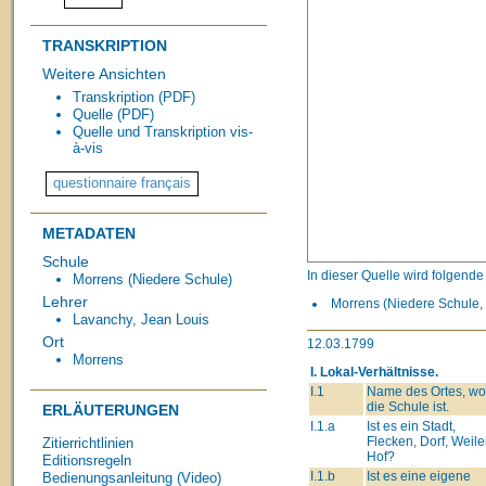
TRANSKRIPTION
Weitere Ansichten
Transkription (PDF)
Quelle (PDF)
Quelle und Transkription vis-
à-vis
METADATEN
Schule
In dieser Quelle wird folgend
Morrens (Niedere Schule)
Lehrer
Morrens (Niedere Schule, 
Lavanchy, Jean Louis
Ort
12.03.1799
Morrens
I. Lokal-Verhältnisse.
I.1
Name des Ortes, wo
die Schule ist.
ERLÄUTERUNGEN
I.1.a
Ist es ein Stadt,
Flecken, Dorf, Weiler
Zitierrichtlinien
Hof?
Editionsregeln
I.1.b
Ist es eine eigene
Bedienungsanleitung (Video)