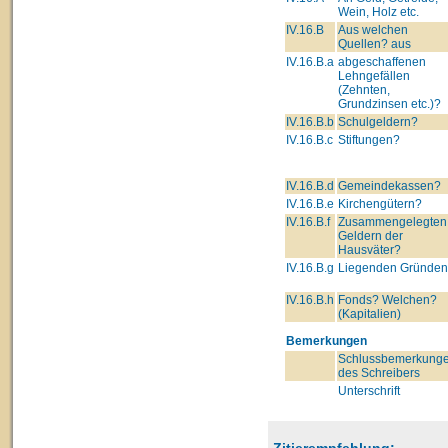
Wein, Holz etc.
IV.16.B
Aus welchen
Quellen? aus
IV.16.B.a
abgeschaffenen
Lehngefällen
(Zehnten,
Grundzinsen etc.)?
IV.16.B.b
Schulgeldern?
IV.16.B.c
Stiftungen?
IV.16.B.d
Gemeindekassen?
IV.16.B.e
Kirchengütern?
IV.16.B.f
Zusammengelegten
Geldern der
Hausväter?
IV.16.B.g
Liegenden Gründe
IV.16.B.h
Fonds? Welchen?
(Kapitalien)
Bemerkungen
Schlussbemerkung
des Schreibers
Unterschrift
Zitierempfehlung: