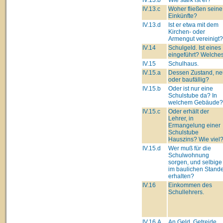
IV.13.c
Woher fließen seine
Einkünfte?
IV.13.d
Ist er etwa mit dem
Kirchen- oder
Armengut vereinigt?
IV.14
Schulgeld. Ist eines
eingeführt? Welche
IV.15
Schulhaus.
IV.15.a
Dessen Zustand, ne
oder baufällig?
IV.15.b
Oder ist nur eine
Schulstube da? In
welchem Gebäude?
IV.15.c
Oder erhält der
Lehrer, in
Ermangelung einer
Schulstube
Hauszins? Wie viel
IV.15.d
Wer muß für die
Schulwohnung
sorgen, und selbige
im baulichen Stand
erhalten?
IV.16
Einkommen des
Schullehrers.
IV.16.A
An Geld, Getreide,