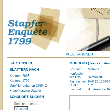
PUBLIKATIONEN
KARTENSUCHE
MORRENS
(Transkriptio
BLÄTTERN NACH
Schulort
Morrens
Konfession
Kantone 2015
des Orts:
Reformiert
Kantone 1799
Signatur der
BAR B0 1000/1483
Quelle:
50v
Orte/Herrschaften 1750
Standort:
Bundesarchiv B
Fragenkatalog Stapfer
SCHULORT SUCHEN