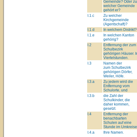
Gemeinde? Oder zu
welcher Gemeinde
gehört er?
I.1.c
Zu welcher
Kirchgemeinde
(Agentschaft)?
I.1.d
In welchem Distrikt?
I.1.e
In welchen Kanton
gehörig?
I.2
Entfernung der zum
Schulbezirk
gehörigen Häuser. I
Viertelstunden.
I.3
Namen der
zum Schulbezirk
gehörigen Dörfer,
Weiler, Höfe.
I.3.a
Zu jedem wird die
Entfernung vom
Schulorte, und
I.3.b
die Zahl der
Schulkinder, die
daher kommen,
gesetzt.
I.4
Entfernung der
benachbarten
Schulen auf eine
Stunde im Umkreise
I.4.a
Ihre Namen.