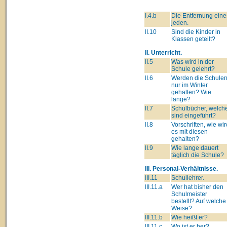
I.4.b
Die Entfernung eine
jeden.
II.10
Sind die Kinder in
Klassen geteilt?
II. Unterricht.
II.5
Was wird in der
Schule gelehrt?
II.6
Werden die Schule
nur im Winter
gehalten? Wie
lange?
II.7
Schulbücher, welch
sind eingeführt?
II.8
Vorschriften, wie wir
es mit diesen
gehalten?
II.9
Wie lange dauert
täglich die Schule?
III. Personal-Verhältnisse.
III.11
Schullehrer.
III.11.a
Wer hat bisher den
Schulmeister
bestellt? Auf welche
Weise?
III.11.b
Wie heißt er?
III.11.c
Wo ist er her?