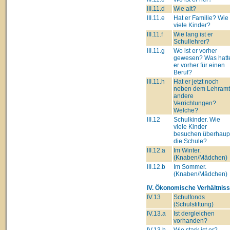
III.11.d
Wie alt?
III.11.e
Hat er Familie? Wie
viele Kinder?
III.11.f
Wie lang ist er
Schullehrer?
III.11.g
Wo ist er vorher
gewesen? Was hatt
er vorher für einen
Beruf?
III.11.h
Hat er jetzt noch
neben dem Lehram
andere
Verrichtungen?
Welche?
III.12
Schulkinder. Wie
viele Kinder
besuchen überhaup
die Schule?
III.12.a
Im Winter.
(Knaben/Mädchen)
III.12.b
Im Sommer.
(Knaben/Mädchen)
IV. Ökonomische Verhältniss
IV.13
Schulfonds
(Schulstiftung)
IV.13.a
Ist dergleichen
vorhanden?
IV.13.b
Wie stark ist er?