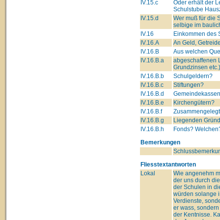
IV.15.c
Oder erhält der L
Schulstube Hausz
IV.15.d
Wer muß für die
selbige im bauli
IV.16
Einkommen des S
IV.16.A
An Geld, Getreide
IV.16.B
Aus welchen Que
IV.16.B.a
abgeschaffenen L
Grundzinsen etc.
IV.16.B.b
Schulgeldern?
IV.16.B.c
Stiftungen?
IV.16.B.d
Gemeindekasse
IV.16.B.e
Kirchengütern?
IV.16.B.f
Zusammengelegte
IV.16.B.g
Liegenden Grün
IV.16.B.h
Fonds? Welchen? 
Bemerkungen
Schlussbemerkun
Fliesstextantworten
Lokal
Wie angenehm mus
der uns durch di
der Schulen in di
würden solange i
Verdienste, sonde
er wass, sondern
der Kentnisse. K