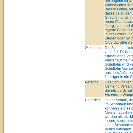
der Jugend so we
Wohlstandes dies
unsere Felder, od
dasselbe zu benu
Griechenlands. n
quam filium esse.
Jberg, so heisst 
eigene Gemeinde 
in der Entfernun
Studen oder Sylth
Ort 3 Stunden we
Oekonomie
Die Schul hat kei
zalte 3 fl: Es is
Stuben ohne Verg
Pfarrer auf mein
Schullohn wird k
Schullohn Von sei
aus dem Aufsatz 
fleissiger in die 
Personal
Das Schulhalten 
Gemeind Versaml
der ietzige Schul
Vicarius
in Wangen
Unterricht
Jn der Schule, di
im Schreiben und
können sie dies 
Meisten aus ihnen
werden als sie. M
lehren, sonst sein
keine Schulbücher
neües anfangen, h