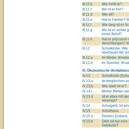
III.11.b
Wie heißt er?
III.11.c
Wo ist er her?
III.11.d
Wie alt?
III.11.e
Hat er Familie? W
III.11.f
Wie lang ist er S
III.11.g
Wo ist er vorher 
einen Beruf?
III.11.h
Hat er jetzt noc
Verrichtungen? 
III.12
Schulkinder. Wie
überhaupt die Sc
III.12.a
Im Winter. (Kna
III.12.b
Im Sommer. (Kn
IV. Ökonomische Verhältniss
IV.13
Schulfonds (Schul
IV.13.a
Ist dergleichen 
IV.13.b
Wie stark ist er?
IV.13.c
Woher fließen se
IV.13.d
Ist er etwa mit d
vereinigt?
IV.14
Schulgeld. Ist ei
IV.15
Schulhaus.
IV.15.a
Dessen Zustand, 
IV.15.b
Oder ist nur ein
Gebäude?