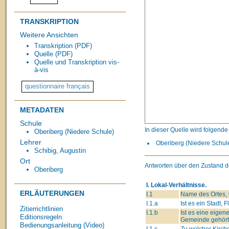
TRANSKRIPTION
Weitere Ansichten
Transkription (PDF)
Quelle (PDF)
Quelle und Transkription vis-
à-vis
METADATEN
Schule
In dieser Quelle wird folgend
Oberiberg (Niedere Schule)
Lehrer
Oberiberg (Niedere Schule
Schibig, Augustin
Ort
Antworten über den Zustand d
Oberiberg
I. Lokal-Verhältnisse.
ERLÄUTERUNGEN
I.1
Name des Ortes, w
I.1.a
Ist es ein Stadt, 
Zitierrichtlinien
I.1.b
Ist es eine eige
Editionsregeln
Gemeinde gehört
Bedienungsanleitung (Video)
I.1.c
Zu welcher Kirch