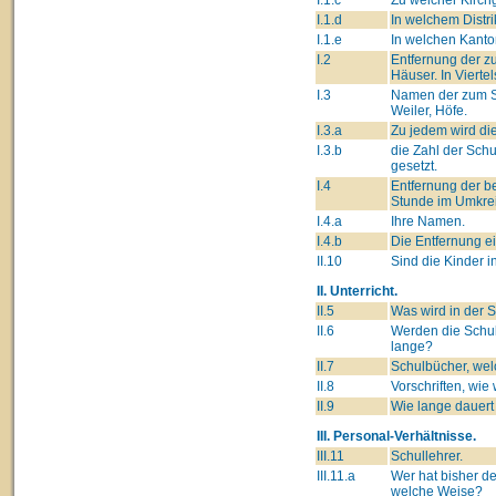
I.1.d
In welchem Distri
I.1.e
In welchen Kanto
I.2
Entfernung der z
Häuser. In Vierte
I.3
Namen der zum Sc
Weiler, Höfe.
I.3.a
Zu jedem wird di
I.3.b
die Zahl der Sch
gesetzt.
I.4
Entfernung der b
Stunde im Umkre
I.4.a
Ihre Namen.
I.4.b
Die Entfernung e
II.10
Sind die Kinder i
II. Unterricht.
II.5
Was wird in der S
II.6
Werden die Schul
lange?
II.7
Schulbücher, wel
II.8
Vorschriften, wie
II.9
Wie lange dauert 
III. Personal-Verhältnisse.
III.11
Schullehrer.
III.11.a
Wer hat bisher de
welche Weise?