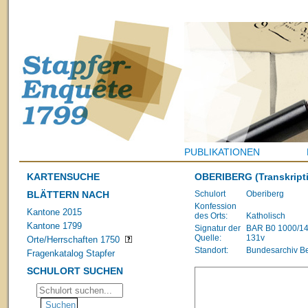
PUBLIKATIONEN
KARTENSUCHE
OBERIBERG
(Transkript
BLÄTTERN NACH
Schulort
Oberiberg
Konfession
Kantone 2015
des Orts:
Katholisch
Kantone 1799
Signatur der
BAR B0 1000/1483
Quelle:
131v
Orte/Herrschaften 1750
Standort:
Bundesarchiv B
Fragenkatalog Stapfer
SCHULORT SUCHEN