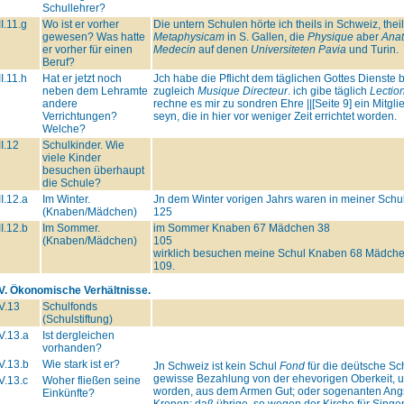
Schullehrer?
II.11.g
Wo ist er vorher
Die untern Schulen hörte ich theils in Schweiz, thei
gewesen? Was hatte
Metaphysicam
in S. Gallen, die
Physique
aber
Anat
er vorher für einen
Medecin
auf denen
Universiteten Pavia
und Turin.
Beruf?
II.11.h
Hat er jetzt noch
Jch habe die Pflicht dem täglichen Gottes Dienst
neben dem Lehramte
zugleich
Musique Directeur
. ich gibe täglich
Lectio
andere
rechne es mir zu sondren Ehre ||[Seite 9] ein Mitgli
Verrichtungen?
seyn, die in hier vor weniger Zeit errichtet worden.
Welche?
II.12
Schulkinder. Wie
viele Kinder
besuchen überhaupt
die Schule?
II.12.a
Im Winter.
Jn dem Winter vorigen Jahrs waren in meiner Sc
(Knaben/Mädchen)
125
II.12.b
Im Sommer.
im Sommer Knaben 67 Mädchen 38
(Knaben/Mädchen)
105
wirklich besuchen meine Schul Knaben 68 Mädch
109.
IV. Ökonomische Verhältnisse.
V.13
Schulfonds
(Schulstiftung)
V.13.a
Ist dergleichen
vorhanden?
V.13.b
Wie stark ist er?
Jn Schweiz ist kein Schul
Fond
für die deütsche Sc
gewisse Bezahlung von der ehevorigen Oberkeit, un
V.13.c
Woher fließen seine
worden, aus dem Armen Gut; oder sogenanten Angste
Einkünfte?
Kronen: daß übrige, so wegen der Kirche für Singen