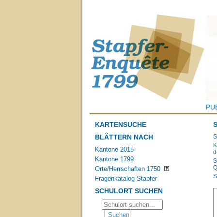
PU
KARTENSUCHE
BLÄTTERN NACH
S
K
Kantone 2015
d
Kantone 1799
S
Q
Orte/Herrschaften 1750
S
Fragenkatalog Stapfer
SCHULORT SUCHEN