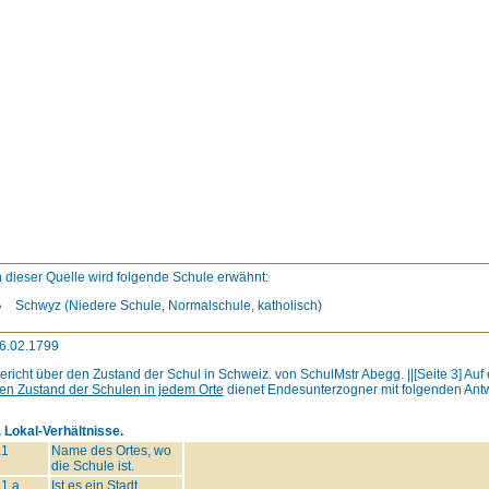
n dieser Quelle wird folgende Schule erwähnt:
Schwyz (Niedere Schule, Normalschule, katholisch)
6.02.1799
ericht über den Zustand der Schul in Schweiz. von SchulMstr Abegg. ||[Seite 3] Au
en Zustand der Schulen in jedem Orte
dienet Endesunterzogner mit folgenden Antw
. Lokal-Verhältnisse.
.1
Name des Ortes, wo
die Schule ist.
.1.a
Ist es ein Stadt,