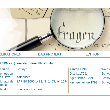
BLIKATIONEN
DAS PROJEKT
EDITION
SCHWYZ
(Transkription Nr. 2054)
chulort
Schwyz
Kanton 1799:
Waldst
onfession
Distrikt 1799:
Schwy
es Orts:
Katholisch
Agentschaft 1799:
Schwy
ignatur der
BAR B0 1000/1483, Nr. 1465, fol. 107-
Kirchgemeinde 1799:
Schwy
uelle:
112
tandort:
Bundesarchiv Bern