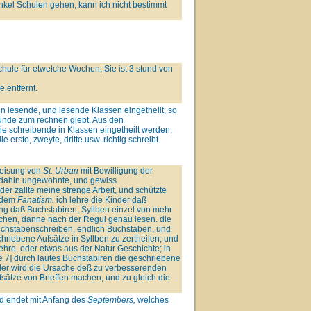
kel Schulen gehen, kann ich nicht bestimmt
chule für etwelche Wochen; Sie ist 3 stund von
 entfernt.
ben lesende, und lesende Klassen eingetheilt; so
ünde zum rechnen giebt. Aus den
ie schreibende in Klassen eingetheilt werden,
 erste, zweyte, dritte usw. richtig schreibt.
eisung von
St. Urban
mit Bewilligung der
s dahin ungewohnte, und gewiss
er zallte meine strenge Arbeit, und schützte
endem
Fanatism.
ich lehre die Kinder daß
g daß Buchstabiren, Syllben einzel von mehr
echen, danne nach der Regul genau lesen. die
Buchstabenschreiben, endlich Buchstaben, und
riebene Aufsätze in Syllben zu zertheilen; und
ehre, oder etwas aus der Natur Geschichte; in
e 7] durch lautes Buchstabiren die geschriebene
ler wird die Ursache deß zu verbesserenden
sätze von Brieffen machen, und zu gleich die
d endet mit Anfang des
Septembers,
welches