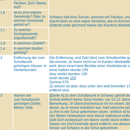
Flecken, Dorf, Weiler,
Hof?
.1.b
Ist es eine eigene
Gemeinde? Oder zu
Schweiz hält eine Schule, welches ein Flecken, und
welcher Gemeinde
macht eben so eine eigne Gemeine, wie es Kirchenge
gehört er?
Districkt unter gleichem Name des Kantons Waldstä
.1.c
Zu welcher
Kirchgemeinde
(Agentschaft)?
.1.d
In welchem Distrikt?
.1.e
In welchen Kanton
gehörig?
.2
Entfernung der zum
Die Entfernung, und Zahl {der} zum Schulbezirke g
Schulbezirk
die einzele, so mann nicht nur im Kanton Waldstätt
gehörigen Häuser. In
wird; denn innert dem Bezirke einer Viertelstunde
Viertelstunden.
einer halben stunde 159
drey viertel stunden 106
einer stunde
159
Summa
578.
Zu wissen ist aber, dass unter den letst bemelten 
entfernt sind.
.3
Namen der
||[Seite 4] Zu dem Schulbezirk in Schweiz gehört d
zum Schulbezirk
schickt wirklich keine Schul Kinder; vor 10-12 Jah
gehörigen Dörfer,
Bemerkung. Jn Oberschönenbuch ist vor einem Ja
Weiler, Höfe.
dieser, da er immer kränklich war, hielt etwelche ja
zu ihm in die Schul gekommen seyen. wirklich ist ke
Der Weiler Hinterybach eine kleine halbstund entfern
Daß Dorf vordeybach ein kleine viertel stund entfern
Sewen ein Dorf einehalb stund entfernt; von diesem
Kinder auf Schweiz in die Schul gekommen.