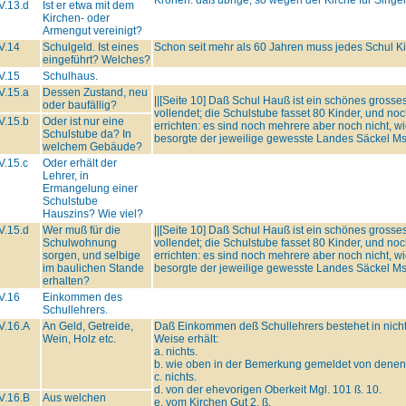
V.13.d
Ist er etwa mit dem
Kirchen- oder
Armengut vereinigt?
V.14
Schulgeld. Ist eines
Schon seit mehr als 60 Jahren muss jedes Schul Ki
eingeführt? Welches?
V.15
Schulhaus.
V.15.a
Dessen Zustand, neu
||[Seite 10] Daß Schul Hauß ist ein schönes grosse
oder baufällig?
vollendet; die Schulstube fasset 80 Kinder, und noc
V.15.b
Oder ist nur eine
errichten: es sind noch mehrere aber noch nicht, w
Schulstube da? In
besorgte der jeweilige gewesste Landes Säckel Ms
welchem Gebäude?
V.15.c
Oder erhält der
Lehrer, in
Ermangelung einer
Schulstube
Hauszins? Wie viel?
V.15.d
Wer muß für die
||[Seite 10] Daß Schul Hauß ist ein schönes grosse
Schulwohnung
vollendet; die Schulstube fasset 80 Kinder, und noc
sorgen, und selbige
errichten: es sind noch mehrere aber noch nicht, w
im baulichen Stande
besorgte der jeweilige gewesste Landes Säckel Ms
erhalten?
V.16
Einkommen des
Schullehrers.
V.16.A
An Geld, Getreide,
Daß Einkommen deß Schullehrers bestehet in nichts
Wein, Holz etc.
Weise erhält:
a. nichts.
b. wie oben in der Bemerkung gemeldet von denen
c. nichts.
d. von der ehevorigen Oberkeit Mgl. 101 ß. 10.
V.16.B
Aus welchen
e. vom Kirchen Gut 2. ß.