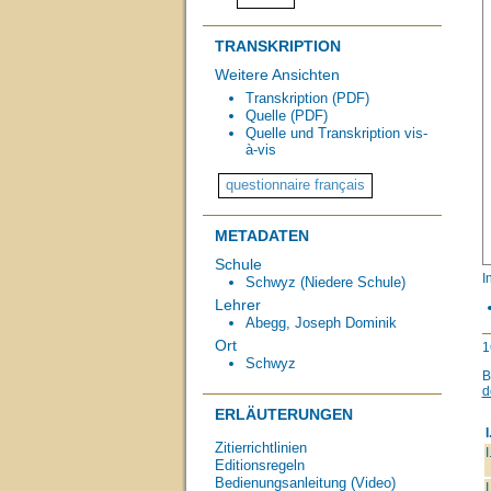
TRANSKRIPTION
Weitere Ansichten
Transkription (PDF)
Quelle (PDF)
Quelle und Transkription vis-
à-vis
METADATEN
Schule
I
Schwyz (Niedere Schule)
Lehrer
Abegg, Joseph Dominik
Ort
1
Schwyz
B
d
ERLÄUTERUNGEN
I
Zitierrichtlinien
I
Editionsregeln
Bedienungsanleitung (Video)
I