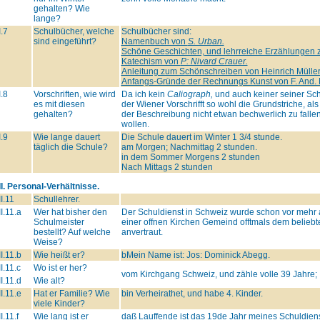
gehalten? Wie
lange?
I.7
Schulbücher, welche
Schulbücher sind:
sind eingeführt?
Namenbuch von
S. Urban.
Schöne Geschichten, und lehrreiche Erzählungen zur
Katechism von
P: Nivard Crauer.
Anleitung zum Schönschreiben von Heinrich Müller
Anfangs-Gründe der Rechnungs Kunst von F. And.
I.8
Vorschriften, wie wird
Da ich kein
Caliograph,
und auch keiner seiner Schr
es mit diesen
der Wiener Vorschrifft so wohl die Grundstriche, al
gehalten?
der Beschreibung nicht etwan bechwerlich zu fallen,
wollen.
I.9
Wie lange dauert
Die Schule dauert im Winter 1 3/4 stunde.
täglich die Schule?
am Morgen; Nachmittag 2 stunden.
in dem Sommer Morgens 2 stunden
Nach Mittags 2 stunden
II. Personal-Verhältnisse.
II.11
Schullehrer.
II.11.a
Wer hat bisher den
Der Schuldienst in Schweiz wurde schon vor mehr
Schulmeister
einer offnen Kirchen Gemeind offtmals dem beliebt
bestellt? Auf welche
anvertraut.
Weise?
II.11.b
Wie heißt er?
bMein Name ist: Jos: Dominick Abegg.
II.11.c
Wo ist er her?
vom Kirchgang Schweiz, und zähle volle 39 Jahre;
II.11.d
Wie alt?
II.11.e
Hat er Familie? Wie
bin Verheirathet, und habe 4. Kinder.
viele Kinder?
II.11.f
Wie lang ist er
daß Lauffende ist das 19de Jahr meines Schuldiens