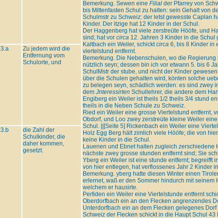
Bemerkung. Sewen eine
Filial
der Pfarrey von Schwe
bis Mittenfasten Schul zu halten: sein Gehalt von d
Schulmstr zu Schweiz: der letst gewesste Caplan 
Kinder. Der itzige hat 12 Kinder in der Schul.
Der Haggenberg hat viele zerstreüte Hööfe, und Haü
sind; hat vor
circa
12. Jahren 3 Kinder in die Schul 
Kaltbach ein Weiler, schickt
circa
6, bis 8 Kinder in
.3.a
Zu jedem wird die
viertelstund entfernt.
Entfernung vom
Bemerkung. Die Nebenschulen, wo die Regierung k
Schulorte, und
nützlich seyn; dessen bin ich vor etwann 5. bis 6
SchulMstr der stube, und nicht der Kinder gewesen
über die Schulen gehalten wird, könten solche ueb
zu belegen seyn, schädlich werden: es sind zwey in
dem
Jnteressirten
Schullehrer, die andere dem Han
Engiberg ein Weiler ist theils 1/2 theils 3/4 stund en
theils in die Neben Schule zu Schweiz.
Ried ein Weiler eine grosse Viertelstund entfernt,
Obdorf, und Loo zwey zerstreüte kleine Weiler eine 
Schul. ||[Seite 5] Rickenbach ein Weiler eine Viertel
.3.b
die Zahl der
Holz Egg Berg hält zimlich viele Hööfe; die von hie
Schulkinder, die
keine Kinder in die Schul.
daher kommen,
Lauenen und Ebnet halten zugleich zerschiedene Hö
gesetzt.
nächste zwey grosse stunden entfernt sind; Sie sch
Yberg ein Weiler ist eine stunde entfernt; begreifft 
von hier entlegen, hat verflossenes Jahr 2 Kinder in
Bemerkung. yberg hatte diesen Winter einen Tirol
erlernet, waß er den Sommer hindurch mit seinem H
welchem er hausirte.
Perfiden ein Weiler eine Viertelstunde entfernt schic
Oberdorfbach ein an den Flecken angrenzendes Dorf
Unterdorfbach ein an dem Flecken gelegenes Dorf s
Schweiz der Flecken schickt in die Haupt Schul 43 