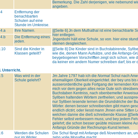
Bemerkung. Die Zahl derjenigen, wie nebenund win
angeben.
.4
Entfernung der
benachbarten
Schulen auf eine
Stunde im Umkreise.
.4.a
Ihre Namen.
||[Seite 6] Jn dem Muthathal ist eine benachbarte S
hier entlegen.
.4.b
Die Entfernung eines
Jngenbohl hält eine Schule, so von. hier eine stunde
jeden.
steinen desgleichen.
I.10
Sind die Kinder in
||[Seite 8] Die Kinder sind in Buchstabirende, Syll
Klassen geteilt?
wie die, denen Mann Aufsätze, und die Anfangs-Gr
beygebogenen Vorschrifften zeigt sich schon, wie d
da keiner ein andern Numer schreiben darf, bis er die
I. Unterricht.
I.5
Was wird in der
Jm Jahre 1797 hab ich die
Normal
Schul nach Anw
Schule gelehrt?
ehemalligen Oberkeit eingerichtet. der bey uns bi
ausserordentliche gute Fortgang der lernenden Kind
mich vor dem gegen alles neüe Gute sich streüb
Buchstaben Kentniss, nach obenbemelter Anweisun
Syllben haltenden Wörtern zertheilen; und ausspr
nur Syllben lesende lernen die Grundstriche der 
Wörter. denen besser schreibenden gibt mann gesch
endlich
dictirt,
oder liesst mann Jhnen eine Sitten L
welchen danne die dieß schreibende Klasse ||[Seit
Fehler selbst verbessern muss; und bey jedem Feh
gelehrt; die schon besser geübte müssen kleine Auf
Anfangs Gründe der Rechnungs-Kunst lernen.
I.6
Werden die Schulen
Die Schul fängt mit Anfange deß
Novembers
an, un
nur im Winter
zehn volle Monathe macht.