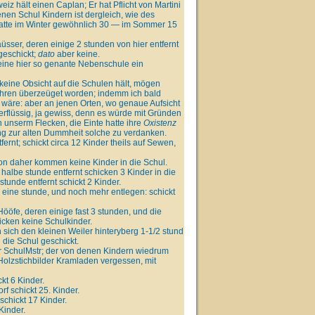
iz hält einen Caplan; Er hat Pflicht von Martini
enen Schul Kindern ist dergleich, wie des
hatte im Winter gewöhnlich 30 — im Sommer 15
sser, deren einige 2 stunden von hier entfernt
geschickt;
dato
aber keine.
 eine hier so genante Nebenschule ein
eine Obsicht auf die Schulen hält, mögen
 Jahren überzeüget worden; indemm ich bald
 wäre: aber an jenen Orten, wo genaue Aufsicht
erflüssig, ja gewiss, denn es würde mit Gründen
 unserm Flecken, die Einte hatte ihre
Oxistenz
g zur alten Dummheit solche zu verdanken.
tfernt; schickt circa 12 Kinder theils auf Sewen,
 von daher kommen keine Kinder in die Schul.
halbe stunde entfernt schicken 3 Kinder in die
stunde entfernt schickt 2 Kinder.
r eine stunde, und noch mehr entlegen: schickt
öfe, deren einige fast 3 stunden, und die
icken keine Schulkinder.
in sich den kleinen Weiler hinteryberg 1-1/2 stund
 die Schul geschickt.
er SchulMstr; der von denen Kindern wiedrum
olzstichbilder Kramladen vergessen, mit
kt 6 Kinder.
 schickt 25. Kinder.
chickt 17 Kinder.
Kinder.