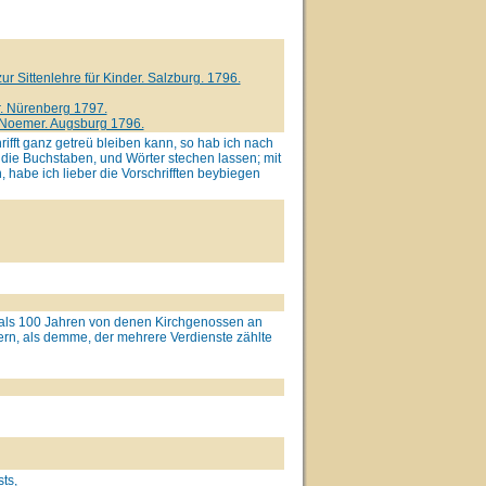
 Sittenlehre für Kinder. Salzburg. 1796.
. Nürenberg 1797.
 Noemer. Augsburg 1796.
ifft ganz getreü bleiben kann, so hab ich nach
s die Buchstaben, und Wörter stechen lassen; mit
 habe ich lieber die Vorschrifften beybiegen
 als 100 Jahren von denen Kirchgenossen an
ern, als demme, der mehrere Verdienste zählte
ts,