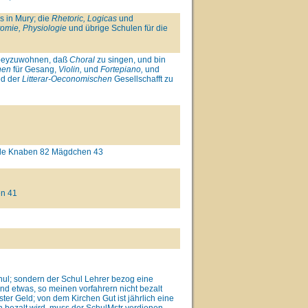
ls in Mury; die
Rhetoric, Logicas
und
omie, Physiologie
und übrige Schulen für die
e beyzuwohnen, daß
Choral
zu singen, und bin
nen
für Gesang,
Violin,
und
Fortepiano,
und
ed der
Litterar-Oeconomischen
Gesellschafft zu
hule Knaben 82 Mägdchen 43
en 41
hul; sondern der Schul Lehrer bezog eine
d etwas, so meinen vorfahrern nicht bezalt
r Geld; von dem Kirchen Gut ist jährlich eine
 bezalt wird, muss der SchulMstr verdienen.