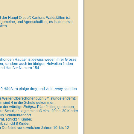
 der Haupt Ort deß Kantons Waldstätten ist;
meine, und Agenschafft ist, es ist der erste
tten.
ehörigen Haüßer ist gewiss wegen ihrer Grösse
en, sondern auch im übrigen Helvetien finden
 sind Haußer Numero 154
159 Häüßern einige drey, und viele zwey stunden
er Weiler Oberschönenbuch 3/4 stunde entfernt;
ren sind 4 in die Schule gekommen.
hr der würdige
Religrat
Pfarr Jmling gestorben;
hre Schul; er sagte mir daß
circa
20 bis 30 Kinder
in Schullehrer dort.
t, schickt 4 Kinder.
t, schickt 8 Kinder.
 Dorf sind vor etwelchen Jahren 10. bis 12