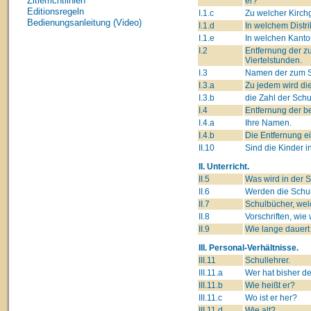
Zitierrichtlinien
er?
Editionsregeln
I.1.c
Zu welcher Kirch
Bedienungsanleitung (Video)
I.1.d
In welchem Distri
I.1.e
In welchen Kanto
I.2
Entfernung der z
Viertelstunden.
I.3
Namen der zum Sc
I.3.a
Zu jedem wird di
I.3.b
die Zahl der Schu
I.4
Entfernung der b
I.4.a
Ihre Namen.
I.4.b
Die Entfernung e
II.10
Sind die Kinder i
II. Unterricht.
II.5
Was wird in der S
II.6
Werden die Schul
II.7
Schulbücher, wel
II.8
Vorschriften, wie
II.9
Wie lange dauert 
III. Personal-Verhältnisse.
III.11
Schullehrer.
III.11.a
Wer hat bisher d
III.11.b
Wie heißt er?
III.11.c
Wo ist er her?
III.11.d
Wie alt?