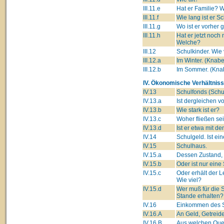
III.11.e
Hat er Familie? W
III.11.f
Wie lang ist er S
III.11.g
Wo ist er vorher 
III.11.h
Hat er jetzt noc
Welche?
III.12
Schulkinder. Wie
III.12.a
Im Winter. (Kna
III.12.b
Im Sommer. (Kn
IV. Ökonomische Verhältniss
IV.13
Schulfonds (Schul
IV.13.a
Ist dergleichen 
IV.13.b
Wie stark ist er?
IV.13.c
Woher fließen se
IV.13.d
Ist er etwa mit d
IV.14
Schulgeld. Ist ei
IV.15
Schulhaus.
IV.15.a
Dessen Zustand, 
IV.15.b
Oder ist nur ein
IV.15.c
Oder erhält der 
Wie viel?
IV.15.d
Wer muß für die 
Stande erhalten?
IV.16
Einkommen des S
IV.16.A
An Geld, Getreide
IV.16.B
Aus welchen Que