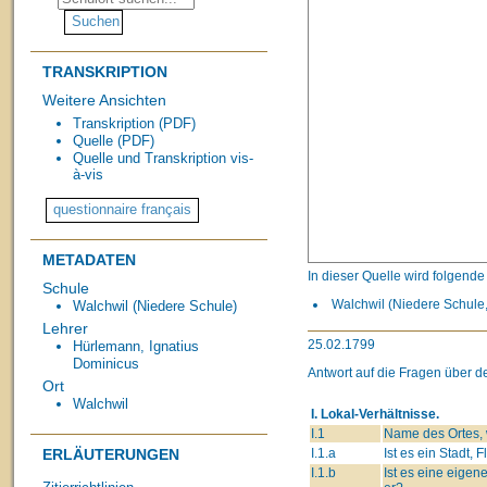
TRANSKRIPTION
Weitere Ansichten
Transkription (PDF)
Quelle (PDF)
Quelle und Transkription vis-
à-vis
METADATEN
In dieser Quelle wird folgend
Schule
Walchwil (Niedere Schule,
Walchwil (Niedere Schule)
Lehrer
25.02.1799
Hürlemann, Ignatius
Dominicus
Antwort auf die Fragen über d
Ort
Walchwil
I. Lokal-Verhältnisse.
I.1
Name des Ortes, w
I.1.a
Ist es ein Stadt, 
ERLÄUTERUNGEN
I.1.b
Ist es eine eige