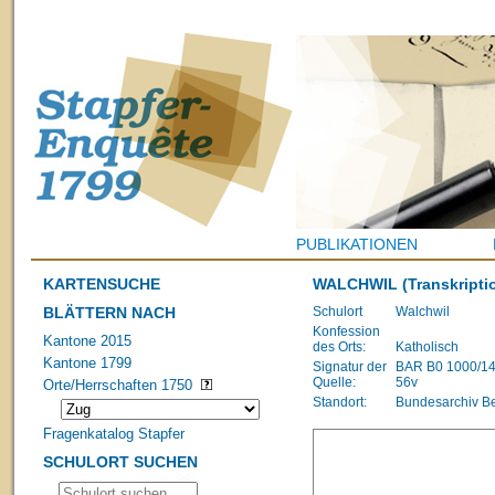
PUBLIKATIONEN
KARTENSUCHE
WALCHWIL
(Transkripti
BLÄTTERN NACH
Schulort
Walchwil
Konfession
Kantone 2015
des Orts:
Katholisch
Kantone 1799
Signatur der
BAR B0 1000/1483
Quelle:
56v
Orte/Herrschaften 1750
Standort:
Bundesarchiv B
Fragenkatalog Stapfer
SCHULORT SUCHEN