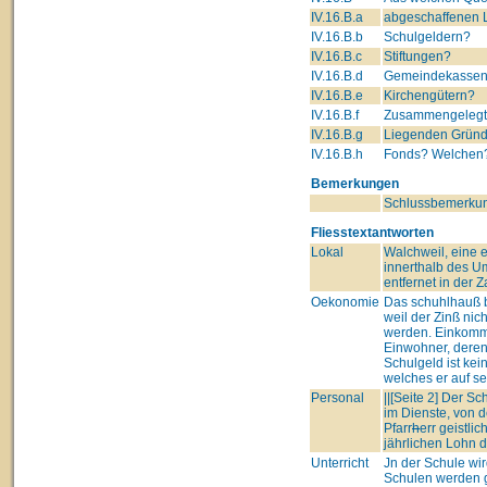
IV.16.B.a
abgeschaffenen L
IV.16.B.b
Schulgeldern?
IV.16.B.c
Stiftungen?
IV.16.B.d
Gemeindekasse
IV.16.B.e
Kirchengütern?
IV.16.B.f
Zusammengelegte
IV.16.B.g
Liegenden Grün
IV.16.B.h
Fonds? Welchen? 
Bemerkungen
Schlussbemerkun
Fliesstextantworten
Lokal
Walchweil, eine e
innerthalb des Um
entfernet in der Z
Oekonomie
Das schuhlhauß b
weil der Zinß nic
werden. Einkomme
Einwohner, deren j
Schulgeld ist kei
welches er auf se
Personal
||[Seite 2] Der Sc
im Dienste, von d
Pfarr
h
err geistli
jährlichen Lohn 
Unterricht
Jn der Schule wir
Schulen werden g