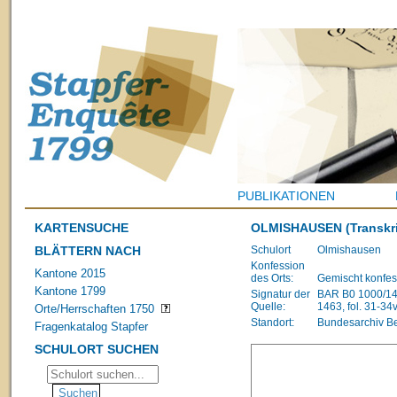
PUBLIKATIONEN
KARTENSUCHE
OLMISHAUSEN
(Transkr
BLÄTTERN NACH
Schulort
Olmishausen
Konfession
Kantone 2015
des Orts:
Gemischt konfes
Kantone 1799
Signatur der
BAR B0 1000/148
Quelle:
1463, fol. 31-34
Orte/Herrschaften 1750
Standort:
Bundesarchiv B
Fragenkatalog Stapfer
SCHULORT SUCHEN