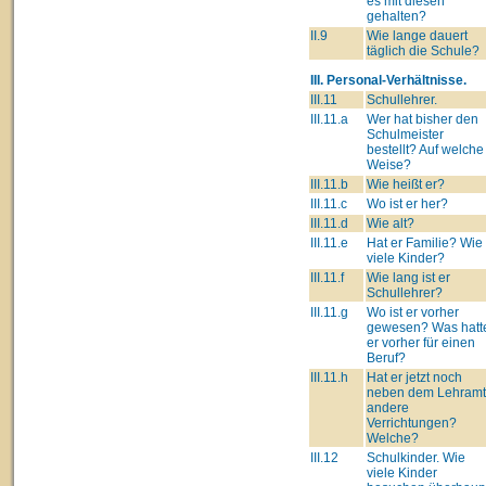
es mit diesen
gehalten?
II.9
Wie lange dauert
täglich die Schule?
III. Personal-Verhältnisse.
III.11
Schullehrer.
III.11.a
Wer hat bisher den
Schulmeister
bestellt? Auf welche
Weise?
III.11.b
Wie heißt er?
III.11.c
Wo ist er her?
III.11.d
Wie alt?
III.11.e
Hat er Familie? Wie
viele Kinder?
III.11.f
Wie lang ist er
Schullehrer?
III.11.g
Wo ist er vorher
gewesen? Was hatt
er vorher für einen
Beruf?
III.11.h
Hat er jetzt noch
neben dem Lehram
andere
Verrichtungen?
Welche?
III.12
Schulkinder. Wie
viele Kinder