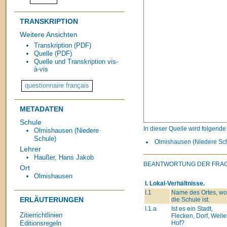
TRANSKRIPTION
Weitere Ansichten
Transkription (PDF)
Quelle (PDF)
Quelle und Transkription vis-
à-vis
METADATEN
Schule
In dieser Quelle wird folgend
Olmishausen (Niedere
Schule)
Olmishausen (Niedere Schu
Lehrer
Haußer, Hans Jakob
BEANTWORTUNG DER FRAG
Ort
Olmishausen
I. Lokal-Verhältnisse.
I.1
Name des Ortes, wo
ERLÄUTERUNGEN
die Schule ist.
I.1.a
Ist es ein Stadt,
Zitierrichtlinien
Flecken, Dorf, Weiler
Hof?
Editionsregeln