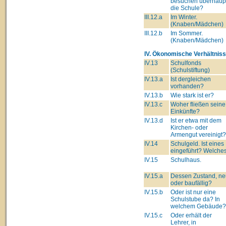
besuchen überhaup
die Schule?
III.12.a
Im Winter.
(Knaben/Mädchen)
III.12.b
Im Sommer.
(Knaben/Mädchen)
IV. Ökonomische Verhältniss
IV.13
Schulfonds
(Schulstiftung)
IV.13.a
Ist dergleichen
vorhanden?
IV.13.b
Wie stark ist er?
IV.13.c
Woher fließen seine
Einkünfte?
IV.13.d
Ist er etwa mit dem
Kirchen- oder
Armengut vereinigt?
IV.14
Schulgeld. Ist eines
eingeführt? Welche
IV.15
Schulhaus.
IV.15.a
Dessen Zustand, ne
oder baufällig?
IV.15.b
Oder ist nur eine
Schulstube da? In
welchem Gebäude?
IV.15.c
Oder erhält der
Lehrer, in