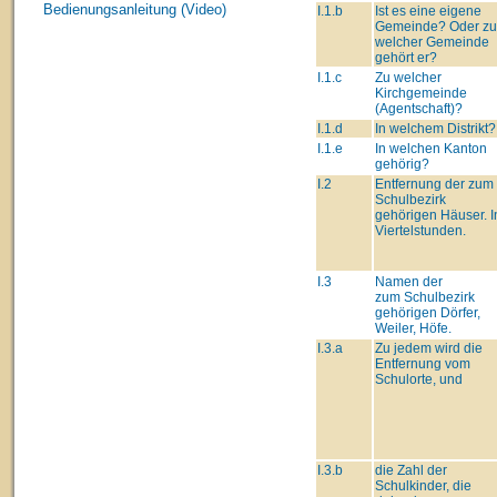
Bedienungsanleitung (Video)
I.1.b
Ist es eine eigene
Gemeinde? Oder zu
welcher Gemeinde
gehört er?
I.1.c
Zu welcher
Kirchgemeinde
(Agentschaft)?
I.1.d
In welchem Distrikt?
I.1.e
In welchen Kanton
gehörig?
I.2
Entfernung der zum
Schulbezirk
gehörigen Häuser. I
Viertelstunden.
I.3
Namen der
zum Schulbezirk
gehörigen Dörfer,
Weiler, Höfe.
I.3.a
Zu jedem wird die
Entfernung vom
Schulorte, und
I.3.b
die Zahl der
Schulkinder, die