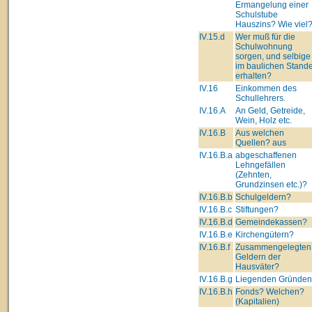
Ermangelung einer
Schulstube
Hauszins? Wie viel
IV.15.d
Wer muß für die
Schulwohnung
sorgen, und selbige
im baulichen Stand
erhalten?
IV.16
Einkommen des
Schullehrers.
IV.16.A
An Geld, Getreide,
Wein, Holz etc.
IV.16.B
Aus welchen
Quellen? aus
IV.16.B.a
abgeschaffenen
Lehngefällen
(Zehnten,
Grundzinsen etc.)?
IV.16.B.b
Schulgeldern?
IV.16.B.c
Stiftungen?
IV.16.B.d
Gemeindekassen?
IV.16.B.e
Kirchengütern?
IV.16.B.f
Zusammengelegten
Geldern der
Hausväter?
IV.16.B.g
Liegenden Gründe
IV.16.B.h
Fonds? Welchen?
(Kapitalien)