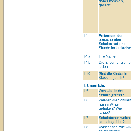
daher kommen,
gesetzt.
I.4
Entfernung der
benachbarten
Schulen auf eine
Stunde im Umkreise
I.4.a
Ihre Namen.
I.4.b
Die Entfernung eine
jeden.
II.10
Sind die Kinder in
Klassen geteilt?
II. Unterricht.
II.5
Was wird in der
Schule gelehrt?
II.6
Werden die Schule
nur im Winter
gehalten? Wie
lange?
II.7
Schulbücher, welch
sind eingeführt?
II.8
Vorschriften, wie wir