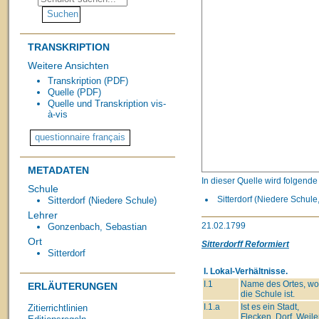
TRANSKRIPTION
Weitere Ansichten
Transkription (PDF)
Quelle (PDF)
Quelle und Transkription vis-
à-vis
METADATEN
In dieser Quelle wird folgend
Schule
Sitterdorf (Niedere Schule,
Sitterdorf (Niedere Schule)
Lehrer
21.02.1799
Gonzenbach, Sebastian
Ort
Sitterdorff Reformiert
Sitterdorf
I. Lokal-Verhältnisse.
I.1
Name des Ortes, wo
ERLÄUTERUNGEN
die Schule ist.
I.1.a
Ist es ein Stadt,
Zitierrichtlinien
Flecken, Dorf, Weiler