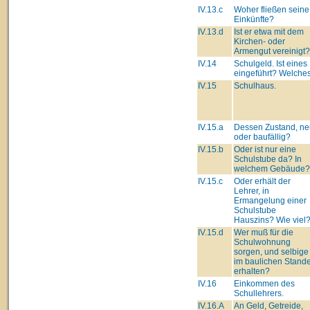
IV.13.c
Woher fließen seine
Einkünfte?
IV.13.d
Ist er etwa mit dem
Kirchen- oder
Armengut vereinigt?
IV.14
Schulgeld. Ist eines
eingeführt? Welche
IV.15
Schulhaus.
IV.15.a
Dessen Zustand, ne
oder baufällig?
IV.15.b
Oder ist nur eine
Schulstube da? In
welchem Gebäude?
IV.15.c
Oder erhält der
Lehrer, in
Ermangelung einer
Schulstube
Hauszins? Wie viel
IV.15.d
Wer muß für die
Schulwohnung
sorgen, und selbige
im baulichen Stand
erhalten?
IV.16
Einkommen des
Schullehrers.
IV.16.A
An Geld, Getreide,