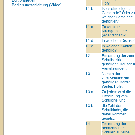
Editionsregeln
Hof?
Bedienungsanleitung (Video)
I.1.b
Ist es eine eigene
Gemeinde? Oder zu
welcher Gemeinde
gehört er?
I.1.c
Zu welcher
Kirchgemeinde
(Agentschaft)?
I.1.d
In welchem Distrikt?
I.1.e
In welchen Kanton
gehörig?
I.2
Entfernung der zum
Schulbezirk
gehörigen Häuser. I
Viertelstunden.
I.3
Namen der
zum Schulbezirk
gehörigen Dörfer,
Weiler, Höfe.
I.3.a
Zu jedem wird die
Entfernung vom
Schulorte, und
I.3.b
die Zahl der
Schulkinder, die
daher kommen,
gesetzt.
I.4
Entfernung der
benachbarten
Schulen auf eine