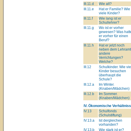
III.11.d
Wie alt?
III.11.e
Hat er Familie? Wie
viele Kinder?
III.11.f
Wie lang ist er
Schullehrer?
III.11.g
Wo ist er vorher
gewesen? Was hatt
er vorher für einen
Beruf?
III.11.h
Hat er jetzt noch
neben dem Lehram
andere
Verrichtungen?
Welche?
III.12
Schulkinder. Wie vie
Kinder besuchen
überhaupt die
Schule?
III.12.a
Im Winter.
(Knaben/Mädchen)
III.12.b
Im Sommer.
(Knaben/Mädchen)
IV. Ökonomische Verhältniss
IV.13
Schulfonds
(Schulstiftung)
IV.13.a
Ist dergleichen
vorhanden?
IV.13.b
Wie stark ist er?