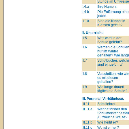
Stunde im Umkreise
I.4.a
Ihre Namen.
I.4.b
Die Entfernung eine
jeden.
II.10
Sind die Kinder in
Klassen geteilt?
II. Unterricht.
II.5
Was wird in der
Schule gelehrt?
II.6
Werden die Schule
nur im Winter
gehalten? Wie lang
II.7
Schulbücher, welch
sind eingeführt?
II.8
Vorschriften, wie wir
es mit diesen
gehalten?
II.9
Wie lange dauert
täglich die Schule?
III. Personal-Verhältnisse.
III.11
Schullehrer.
III.11.a
Wer hat bisher den
Schulmeister bestell
Auf welche Weise?
III.11.b
Wie heißt er?
III.11.c
Wo ist er her?