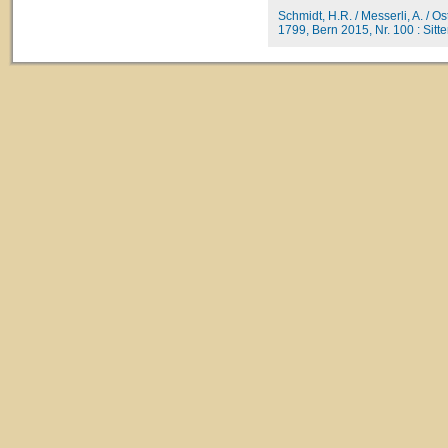
Schmidt, H.R. / Messerli, A. / O
1799, Bern 2015, Nr. 100 : Sitter