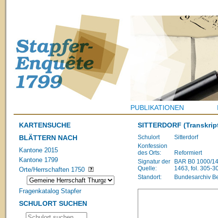
PUBLIKATIONEN
KARTENSUCHE
SITTERDORF
(Transkrip
BLÄTTERN NACH
Schulort
Sitterdorf
Konfession
Kantone 2015
des Orts:
Reformiert
Kantone 1799
Signatur der
BAR B0 1000/148
Quelle:
1463, fol. 305-3
Orte/Herrschaften 1750
Standort:
Bundesarchiv B
Fragenkatalog Stapfer
SCHULORT SUCHEN