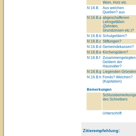
Wein, Holz etc.
IV.16.B
Aus welchen
Quellen? aus
IV.16.B.a
abgeschaffenen
Lehngefällen
(Zehnten,
Grundzinsen etc.)?
IV.16.B.b
Schulgeldern?
IV.16.B.c
Stiftungen?
IV.16.B.d
Gemeindekassen?
IV.16.B.e
Kirchengütern?
IV.16.B.f
Zusammengelegten
Geldern der
Hausväter?
IV.16.B.g
Liegenden Gründe
IV.16.B.h
Fonds? Welchen?
(Kapitalien)
Bemerkungen
Schlussbemerkung
des Schreibers
Unterschrift
Zitierempfehlung: