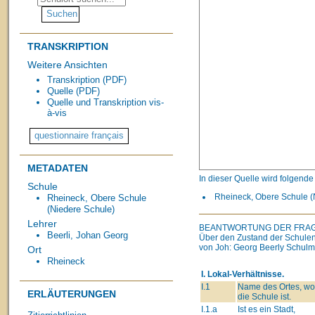
TRANSKRIPTION
Weitere Ansichten
Transkription (PDF)
Quelle (PDF)
Quelle und Transkription vis-
à-vis
METADATEN
In dieser Quelle wird folgend
Schule
Rheineck, Obere Schule (N
Rheineck, Obere Schule
(Niedere Schule)
Lehrer
BEANTWORTUNG DER FRA
Beerli, Johan Georg
Über den Zustand der Schulen
von Joh: Georg Beerly Schulme
Ort
Rheineck
I. Lokal-Verhältnisse.
I.1
Name des Ortes, wo
ERLÄUTERUNGEN
die Schule ist.
I.1.a
Ist es ein Stadt,