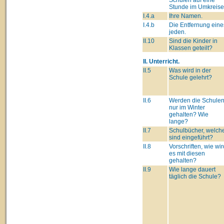
Stunde im Umkreise
I.4.a
Ihre Namen.
I.4.b
Die Entfernung eine
jeden.
II.10
Sind die Kinder in
Klassen geteilt?
II. Unterricht.
II.5
Was wird in der
Schule gelehrt?
II.6
Werden die Schule
nur im Winter
gehalten? Wie
lange?
II.7
Schulbücher, welch
sind eingeführt?
II.8
Vorschriften, wie wir
es mit diesen
gehalten?
II.9
Wie lange dauert
täglich die Schule?