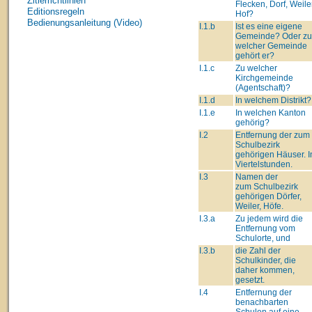
Zitierrichtlinien
Flecken, Dorf, Weiler
Editionsregeln
Hof?
Bedienungsanleitung (Video)
I.1.b
Ist es eine eigene
Gemeinde? Oder zu
welcher Gemeinde
gehört er?
I.1.c
Zu welcher
Kirchgemeinde
(Agentschaft)?
I.1.d
In welchem Distrikt?
I.1.e
In welchen Kanton
gehörig?
I.2
Entfernung der zum
Schulbezirk
gehörigen Häuser. I
Viertelstunden.
I.3
Namen der
zum Schulbezirk
gehörigen Dörfer,
Weiler, Höfe.
I.3.a
Zu jedem wird die
Entfernung vom
Schulorte, und
I.3.b
die Zahl der
Schulkinder, die
daher kommen,
gesetzt.
I.4
Entfernung der
benachbarten
Schulen auf eine