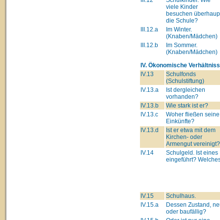
viele Kinder
besuchen überhaup
die Schule?
III.12.a
Im Winter.
(Knaben/Mädchen)
III.12.b
Im Sommer.
(Knaben/Mädchen)
IV. Ökonomische Verhältniss
IV.13
Schulfonds
(Schulstiftung)
IV.13.a
Ist dergleichen
vorhanden?
IV.13.b
Wie stark ist er?
IV.13.c
Woher fließen seine
Einkünfte?
IV.13.d
Ist er etwa mit dem
Kirchen- oder
Armengut vereinigt?
IV.14
Schulgeld. Ist eines
eingeführt? Welche
IV.15
Schulhaus.
IV.15.a
Dessen Zustand, ne
oder baufällig?