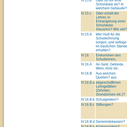
IV.15.b
Oder ist nur eine
Schulstube da? In
welchem Gebäude?
IV.15.c
Oder erhält der
Lehrer, in
Ermangelung einer
Schulstube
Hauszins? Wie viel
IV.15.d
Wer muß für die
Schulwohnung
sorgen, und selbige
im baulichen Stand
erhalten?
IV.16
Einkommen des
Schullehrers.
IV.16.A
An Geld, Getreide,
Wein, Holz etc.
IV.16.B
Aus welchen
Quellen? aus
IV.16.B.a
abgeschaffenen
Lehngefällen
(Zehnten,
Grundzinsen etc.)?
IV.16.B.b
Schulgeldern?
IV.16.B.c
Stiftungen?
IV.16.B.d
Gemeindekassen?
IV.16.B.e
Kirchengütern?