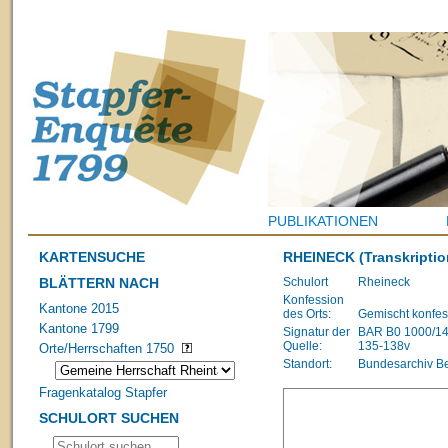
PUBLIKATIONEN
KARTENSUCHE
RHEINECK
(Transkriptio
BLÄTTERN NACH
Schulort
Rheineck
Konfession
Kantone 2015
des Orts:
Gemischt konfes
Kantone 1799
Signatur der
BAR B0 1000/1483
Quelle:
135-138v
Orte/Herrschaften 1750
Standort:
Bundesarchiv B
Fragenkatalog Stapfer
SCHULORT SUCHEN