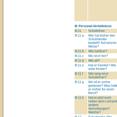
III. Personal-Verhältnisse.
III.11
Schullehrer.
III.11.a
Wer hat bisher den
Schulmeister
bestellt? Auf welche
Weise?
III.11.b
Wie heißt er?
III.11.c
Wo ist er her?
III.11.d
Wie alt?
III.11.e
Hat er Familie? Wie
viele Kinder?
III.11.f
Wie lang ist er
Schullehrer?
III.11.g
Wo ist er vorher
gewesen? Was hatt
er vorher für einen
Beruf?
III.11.h
Hat er jetzt noch
neben dem Lehram
andere
Verrichtungen?
Welche?
III.12
Schulkinder. Wie