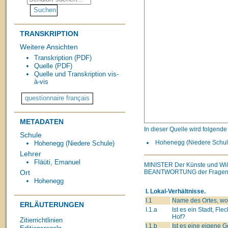
TRANSKRIPTION
Weitere Ansichten
Transkription (PDF)
Quelle (PDF)
Quelle und Transkription vis-
à-vis
METADATEN
In dieser Quelle wird folgend
Schule
Hohenegg (Niedere Schule
Hohenegg (Niedere Schule)
Lehrer
Fläüti, Emanuel
MINISTER
Der Künste und Wi
BEANTWORTUNG
der Fragen
Ort
Hohenegg
I. Lokal-Verhältnisse.
I.1
Name des Ortes, wo 
ERLÄUTERUNGEN
I.1.a
Ist es ein Stadt, Flec
Hof?
Zitierrichtlinien
I.1.b
Ist es eine eigene