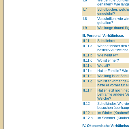
II.6
Werden die Schulen
gehalten? Wie lang
II.7
Schulbücher, welch
eingeführt?
II.8
Vorschriften, wie wi
gehalten?
II.9
Wie lange dauert tä
III. Personal-Verhältnisse.
III.11
Schullehrer.
III.11.a
Wer hat bisher den 
bestellt? Auf welch
III.11.b
Wie heißt er?
III.11.c
Wo ist er her?
III.11.d
Wie alt?
III.11.e
Hat er Familie? Wie
III.11.f
Wie lang ist er Schu
III.11.g
Wo ist er vorher g
hatte er vorher für 
III.11.h
Hat er jetzt noch n
Lehramte andere Ve
Welche?
III.12
Schulkinder. Wie vie
besuchen überhaupt
III.12.a
Im Winter. (Knaben
III.12.b
Im Sommer. (Knabe
IV. Ökonomische Verhältniss