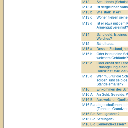
IV.13
Schulfonds (Schulsti
IV.13.a
Ist dergleichen vor
IV.13.b
Wie stark ist er?
IV.13.c
Woher fließen seine
IV.13.d
Ist er etwa mit dem 
Armengut vereinigt?
IV.14
Schulgeld. Ist eines
Welches?
IV.15
Schulhaus.
IV.15.a
Dessen Zustand, neu
IV.15.b
Oder ist nur eine Sc
welchem Gebäude?
IV.15.c
Oder erhält der Lehre
Ermangelung einer 
Hauszins? Wie viel
IV.15.d
Wer muß für die Sc
sorgen, und selbige
Stande erhalten?
IV.16
Einkommen des Schu
IV.16.A
An Geld, Getreide, W
IV.16.B
Aus welchen Quelle
IV.16.B.a
abgeschaffenen Leh
(Zehnten, Grundzins
IV.16.B.b
Schulgeldern?
IV.16.B.c
Stiftungen?
IV.16.B.d
Gemeindekassen?