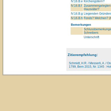
IV.16.B.e
Kirchengütern?
IV.16.B.f
Zusammengelegten 
Hausväter?
IV.16.B.g
Liegenden Gründe
IV.16.B.h
Fonds? Welchen? (K
Bemerkungen
Schlussbemerkunge
Schreibers
Unterschrift
Zitierempfehlung:
Schmidt, H.R. / Messerli, A. / O
1799, Bern 2015, Nr. 1345 : Ho