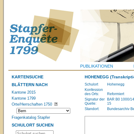
PUBLIKATIONEN
KARTENSUCHE
HOHENEGG
(Transkripti
BLÄTTERN NACH
Schulort
Hohenegg
Konfession
Kantone 2015
des Orts:
Reformiert
Kantone 1799
Signatur der
BAR B0 1000/1483
Quelle:
15
Orte/Herrschaften 1750
Standort:
Bundesarchiv B
Fragenkatalog Stapfer
SCHULORT SUCHEN