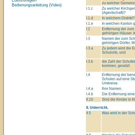
Editionsregeln
zu welcher Gemeind
Bedienungsanleitung (Video)
I.1.c
Zu welcher Kirchge
(Agentschaft)?
I.1.d
In welchem Distrikt?
I.1.e
In welchen Kanton 
I.2
Entfernung der zum
gehörigen Häuser. I
I.3
Namen der zum Sch
gehörigen Dörfer, We
I.3.a
Zu jedem wird die 
Schulorte, und
I.3.b
die Zahl der Schulki
kommen, gesetzt.
I.4
Entfernung der ben
Schulen auf eine St
Umkreise.
I.4.a
Ihre Namen.
I.4.b
Die Entfernung eine
II.10
Sind die Kinder in K
II. Unterricht.
II.5
Was wird in der Sch