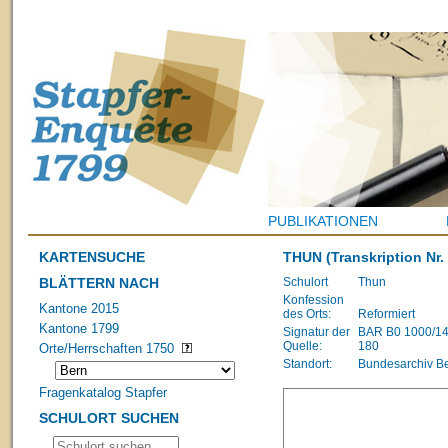
PUBLIKATIONEN
KARTENSUCHE
THUN
(Transkription Nr.
BLÄTTERN NACH
Schulort
Thun
Konfession
Kantone 2015
des Orts:
Reformiert
Kantone 1799
Signatur der
BAR B0 1000/1483
Quelle:
180
Orte/Herrschaften 1750
Standort:
Bundesarchiv B
Fragenkatalog Stapfer
SCHULORT SUCHEN