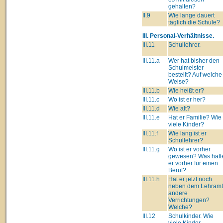
gehalten?
II.9
Wie lange dauert
täglich die Schule?
III. Personal-Verhältnisse.
III.11
Schullehrer.
III.11.a
Wer hat bisher den
Schulmeister
bestellt? Auf welche
Weise?
III.11.b
Wie heißt er?
III.11.c
Wo ist er her?
III.11.d
Wie alt?
III.11.e
Hat er Familie? Wie
viele Kinder?
III.11.f
Wie lang ist er
Schullehrer?
III.11.g
Wo ist er vorher
gewesen? Was hatt
er vorher für einen
Beruf?
III.11.h
Hat er jetzt noch
neben dem Lehram
andere
Verrichtungen?
Welche?
III.12
Schulkinder. Wie
viele Kinder