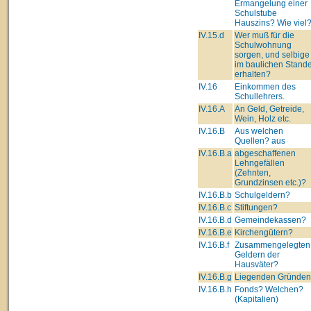
Ermangelung einer
Schulstube
Hauszins? Wie viel
IV.15.d
Wer muß für die
Schulwohnung
sorgen, und selbige
im baulichen Stand
erhalten?
IV.16
Einkommen des
Schullehrers.
IV.16.A
An Geld, Getreide,
Wein, Holz etc.
IV.16.B
Aus welchen
Quellen? aus
IV.16.B.a
abgeschaffenen
Lehngefällen
(Zehnten,
Grundzinsen etc.)?
IV.16.B.b
Schulgeldern?
IV.16.B.c
Stiftungen?
IV.16.B.d
Gemeindekassen?
IV.16.B.e
Kirchengütern?
IV.16.B.f
Zusammengelegten
Geldern der
Hausväter?
IV.16.B.g
Liegenden Gründe
IV.16.B.h
Fonds? Welchen?
(Kapitalien)