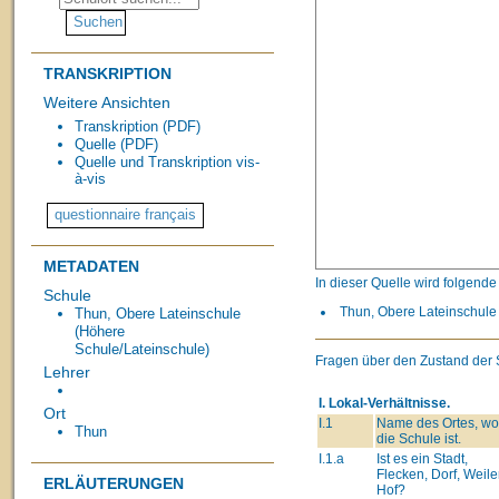
TRANSKRIPTION
Weitere Ansichten
Transkription (PDF)
Quelle (PDF)
Quelle und Transkription vis-
à-vis
METADATEN
In dieser Quelle wird folgend
Schule
Thun, Obere Lateinschule 
Thun, Obere Lateinschule
(Höhere
Schule/Lateinschule)
Fragen über den Zustand der
Lehrer
I. Lokal-Verhältnisse.
Ort
I.1
Name des Ortes, wo
Thun
die Schule ist.
I.1.a
Ist es ein Stadt,
Flecken, Dorf, Weiler
ERLÄUTERUNGEN
Hof?