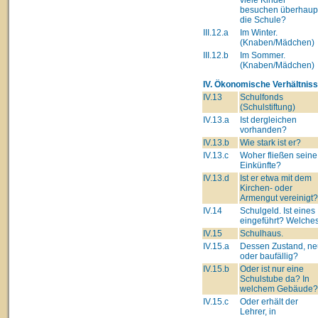
besuchen überhaup
die Schule?
III.12.a
Im Winter.
(Knaben/Mädchen)
III.12.b
Im Sommer.
(Knaben/Mädchen)
IV. Ökonomische Verhältniss
IV.13
Schulfonds
(Schulstiftung)
IV.13.a
Ist dergleichen
vorhanden?
IV.13.b
Wie stark ist er?
IV.13.c
Woher fließen seine
Einkünfte?
IV.13.d
Ist er etwa mit dem
Kirchen- oder
Armengut vereinigt?
IV.14
Schulgeld. Ist eines
eingeführt? Welche
IV.15
Schulhaus.
IV.15.a
Dessen Zustand, ne
oder baufällig?
IV.15.b
Oder ist nur eine
Schulstube da? In
welchem Gebäude?
IV.15.c
Oder erhält der
Lehrer, in