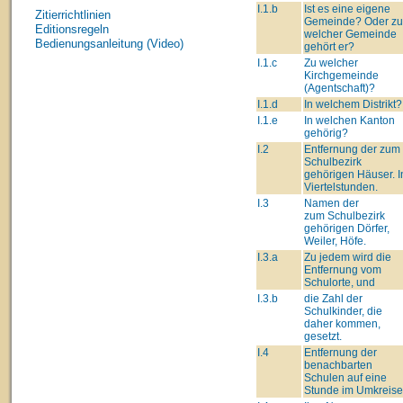
I.1.b
Ist es eine eigene
Zitierrichtlinien
Gemeinde? Oder zu
Editionsregeln
welcher Gemeinde
Bedienungsanleitung (Video)
gehört er?
I.1.c
Zu welcher
Kirchgemeinde
(Agentschaft)?
I.1.d
In welchem Distrikt?
I.1.e
In welchen Kanton
gehörig?
I.2
Entfernung der zum
Schulbezirk
gehörigen Häuser. I
Viertelstunden.
I.3
Namen der
zum Schulbezirk
gehörigen Dörfer,
Weiler, Höfe.
I.3.a
Zu jedem wird die
Entfernung vom
Schulorte, und
I.3.b
die Zahl der
Schulkinder, die
daher kommen,
gesetzt.
I.4
Entfernung der
benachbarten
Schulen auf eine
Stunde im Umkreise