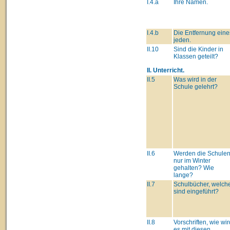
I.4.a
Ihre Namen.
I.4.b
Die Entfernung eine
jeden.
II.10
Sind die Kinder in
Klassen geteilt?
II. Unterricht.
II.5
Was wird in der
Schule gelehrt?
II.6
Werden die Schule
nur im Winter
gehalten? Wie
lange?
II.7
Schulbücher, welch
sind eingeführt?
II.8
Vorschriften, wie wir
es mit diesen