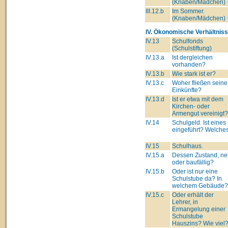
(Knaben/Mädchen)
III.12.b
Im Sommer.
(Knaben/Mädchen)
IV. Ökonomische Verhältniss
IV.13
Schulfonds
(Schulstiftung)
IV.13.a
Ist dergleichen
vorhanden?
IV.13.b
Wie stark ist er?
IV.13.c
Woher fließen seine
Einkünfte?
IV.13.d
Ist er etwa mit dem
Kirchen- oder
Armengut vereinigt?
IV.14
Schulgeld. Ist eines
eingeführt? Welche
IV.15
Schulhaus.
IV.15.a
Dessen Zustand, ne
oder baufällig?
IV.15.b
Oder ist nur eine
Schulstube da? In
welchem Gebäude?
IV.15.c
Oder erhält der
Lehrer, in
Ermangelung einer
Schulstube
Hauszins? Wie viel