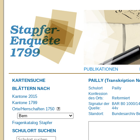
PUBLIKATIONEN
KARTENSUCHE
PAILLY
(Transkription Nr
BLÄTTERN NACH
Schulort
Pailly
Konfession
Kantone 2015
des Orts:
Reformiert
Kantone 1799
Signatur der
BAR B0 1000/1483
Quelle:
44v
Orte/Herrschaften 1750
Standort:
Bundesarchiv B
Fragenkatalog Stapfer
SCHULORT SUCHEN