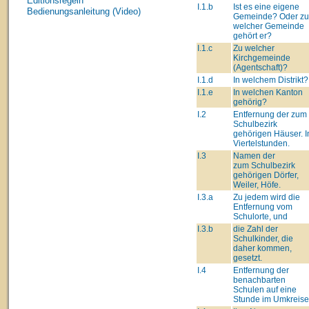
Editionsregeln
I.1.b
Ist es eine eigene
Bedienungsanleitung (Video)
Gemeinde? Oder zu
welcher Gemeinde
gehört er?
I.1.c
Zu welcher
Kirchgemeinde
(Agentschaft)?
I.1.d
In welchem Distrikt?
I.1.e
In welchen Kanton
gehörig?
I.2
Entfernung der zum
Schulbezirk
gehörigen Häuser. I
Viertelstunden.
I.3
Namen der
zum Schulbezirk
gehörigen Dörfer,
Weiler, Höfe.
I.3.a
Zu jedem wird die
Entfernung vom
Schulorte, und
I.3.b
die Zahl der
Schulkinder, die
daher kommen,
gesetzt.
I.4
Entfernung der
benachbarten
Schulen auf eine
Stunde im Umkreise