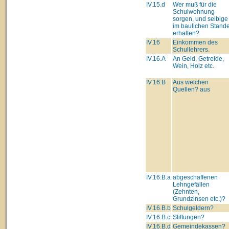
IV.15.d
Wer muß für die
Schulwohnung
sorgen, und selbige
im baulichen Stand
erhalten?
IV.16
Einkommen des
Schullehrers.
IV.16.A
An Geld, Getreide,
Wein, Holz etc.
IV.16.B
Aus welchen
Quellen? aus
IV.16.B.a
abgeschaffenen
Lehngefällen
(Zehnten,
Grundzinsen etc.)?
IV.16.B.b
Schulgeldern?
IV.16.B.c
Stiftungen?
IV.16.B.d
Gemeindekassen?