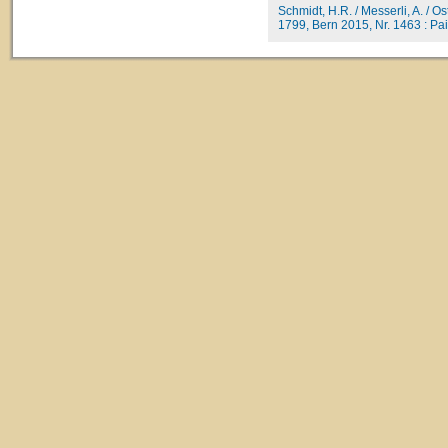
Schmidt, H.R. / Messerli, A. / O
1799, Bern 2015, Nr. 1463 : Paill