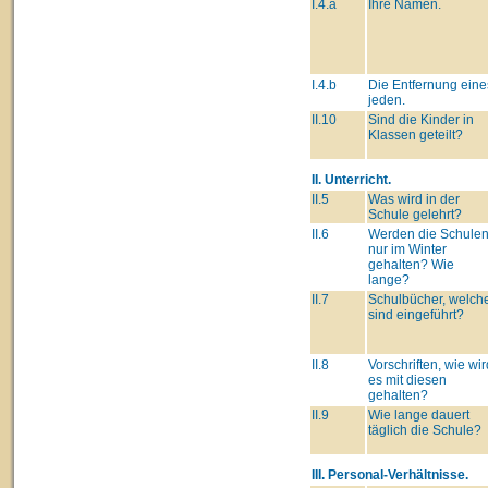
I.4.a
Ihre Namen.
I.4.b
Die Entfernung eine
jeden.
II.10
Sind die Kinder in
Klassen geteilt?
II. Unterricht.
II.5
Was wird in der
Schule gelehrt?
II.6
Werden die Schule
nur im Winter
gehalten? Wie
lange?
II.7
Schulbücher, welch
sind eingeführt?
II.8
Vorschriften, wie wir
es mit diesen
gehalten?
II.9
Wie lange dauert
täglich die Schule?
III. Personal-Verhältnisse.