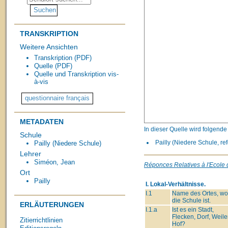
TRANSKRIPTION
Weitere Ansichten
Transkription (PDF)
Quelle (PDF)
Quelle und Transkription vis-
à-vis
METADATEN
In dieser Quelle wird folgend
Schule
Pailly (Niedere Schule, ref
Pailly (Niedere Schule)
Lehrer
Siméon, Jean
Réponces Relatives à l'Ecole d
Ort
Pailly
I. Lokal-Verhältnisse.
I.1
Name des Ortes, wo
die Schule ist.
ERLÄUTERUNGEN
I.1.a
Ist es ein Stadt,
Flecken, Dorf, Weiler
Zitierrichtlinien
Hof?