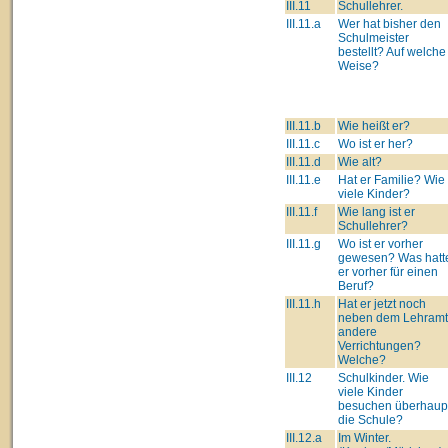
III.11
Schullehrer.
III.11.a
Wer hat bisher den
Schulmeister
bestellt? Auf welche
Weise?
III.11.b
Wie heißt er?
III.11.c
Wo ist er her?
III.11.d
Wie alt?
III.11.e
Hat er Familie? Wie
viele Kinder?
III.11.f
Wie lang ist er
Schullehrer?
III.11.g
Wo ist er vorher
gewesen? Was hatt
er vorher für einen
Beruf?
III.11.h
Hat er jetzt noch
neben dem Lehram
andere
Verrichtungen?
Welche?
III.12
Schulkinder. Wie
viele Kinder
besuchen überhaup
die Schule?
III.12.a
Im Winter.