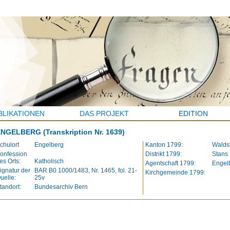
BLIKATIONEN
DAS PROJEKT
EDITION
ENGELBERG
(Transkription Nr. 1639)
chulort
Engelberg
Kanton 1799:
Waldst
onfession
Distrikt 1799:
Stans
es Orts:
Katholisch
Agentschaft 1799:
Engel
ignatur der
BAR B0 1000/1483, Nr. 1465, fol. 21-
Kirchgemeinde 1799:
uelle:
25v
tandort:
Bundesarchiv Bern