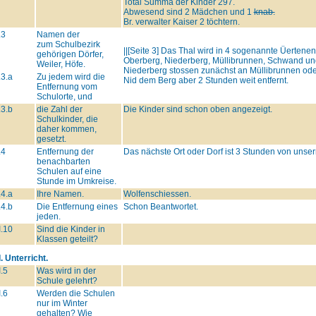
Total Summa der Kinder 297.
Abwesend sind 2 Mädchen und 1
knab.
Br. verwalter Kaiser 2 töchtern.
.3
Namen der
zum Schulbezirk
||[Seite 3] Das Thal wird in 4 sogenannte Üertenen
gehörigen Dörfer,
Oberberg, Niederberg, Müllibrunnen, Schwand und
Weiler, Höfe.
Niederberg stossen zunächst an Müllibrunnen ode
.3.a
Zu jedem wird die
Nid dem Berg aber 2 Stunden weit entfernt.
Entfernung vom
Schulorte, und
.3.b
die Zahl der
Die Kinder sind schon oben angezeigt.
Schulkinder, die
daher kommen,
gesetzt.
.4
Entfernung der
Das nächste Ort oder Dorf ist 3 Stunden von unser
benachbarten
Schulen auf eine
Stunde im Umkreise.
.4.a
Ihre Namen.
Wolfenschiessen.
.4.b
Die Entfernung eines
Schon Beantwortet.
jeden.
I.10
Sind die Kinder in
Klassen geteilt?
I. Unterricht.
I.5
Was wird in der
Schule gelehrt?
I.6
Werden die Schulen
nur im Winter
gehalten? Wie