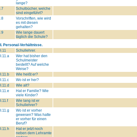
lange?
I.7
Schulbücher, welche
sind eingeführt?
I.8
Vorschriften, wie wird
es mit diesen
gehalten?
I.9
Wie lange dauert
täglich die Schule?
II. Personal-Verhältnisse.
II.11
Schullehrer.
II.11.a
Wer hat bisher den
Schulmeister
bestellt? Auf welche
Weise?
II.11.b
Wie heißt er?
II.11.c
Wo ist er her?
II.11.d
Wie alt?
II.11.e
Hat er Familie? Wie
viele Kinder?
II.11.f
Wie lang ist er
Schullehrer?
II.11.g
Wo ist er vorher
gewesen? Was hatte
er vorher für einen
Beruf?
II.11.h
Hat er jetzt noch
neben dem Lehramte