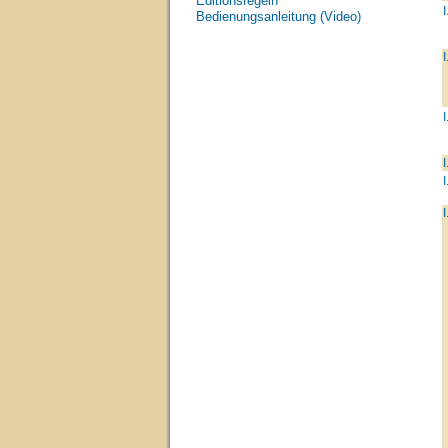
Editionsregeln
I
Bedienungsanleitung (Video)
I
I
I
I
I