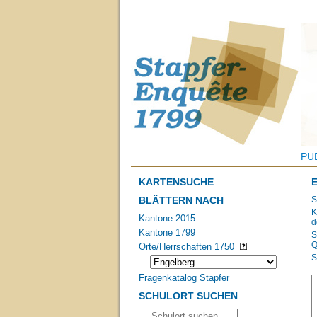
PU
KARTENSUCHE
BLÄTTERN NACH
S
K
Kantone 2015
d
Kantone 1799
S
Q
Orte/Herrschaften 1750
S
Fragenkatalog Stapfer
SCHULORT SUCHEN