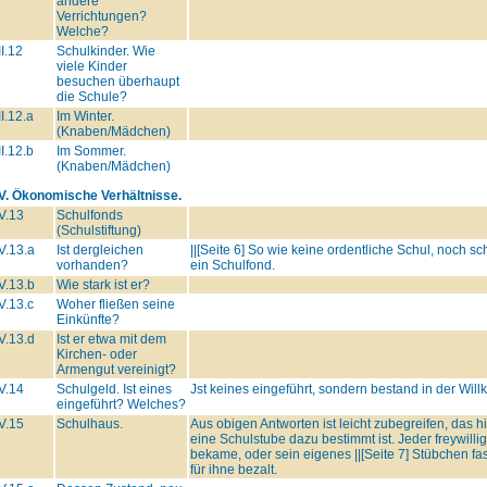
andere
Verrichtungen?
Welche?
II.12
Schulkinder. Wie
viele Kinder
besuchen überhaupt
die Schule?
II.12.a
Im Winter.
(Knaben/Mädchen)
II.12.b
Im Sommer.
(Knaben/Mädchen)
IV. Ökonomische Verhältnisse.
V.13
Schulfonds
(Schulstiftung)
V.13.a
Ist dergleichen
||[Seite 6] So wie keine ordentliche Schul, noch sc
vorhanden?
ein Schulfond.
V.13.b
Wie stark ist er?
V.13.c
Woher fließen seine
Einkünfte?
V.13.d
Ist er etwa mit dem
Kirchen- oder
Armengut vereinigt?
V.14
Schulgeld. Ist eines
Jst keines eingeführt, sondern bestand in der Willk
eingeführt? Welches?
V.15
Schulhaus.
Aus obigen Antworten ist leicht zubegreifen, das hi
eine Schulstube dazu bestimmt ist. Jeder freywillige
bekame, oder sein eigenes ||[Seite 7] Stübchen f
für ihne bezalt.