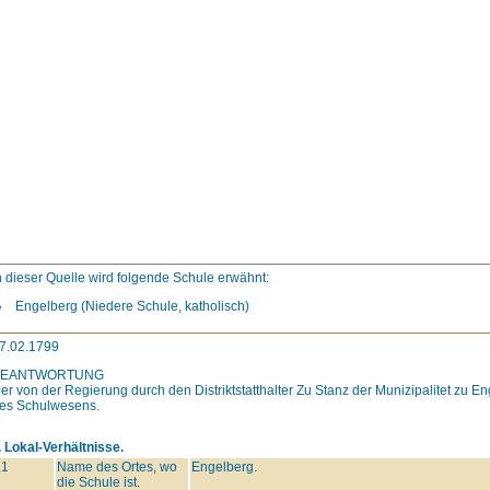
n dieser Quelle wird folgende Schule erwähnt:
Engelberg (Niedere Schule, katholisch)
7.02.1799
BEANTWORTUNG
er von der Regierung durch den Distriktstatthalter Zu Stanz der Munizipalitet zu 
es Schulwesens.
. Lokal-Verhältnisse.
.1
Name des Ortes, wo
Engelberg.
die Schule ist.