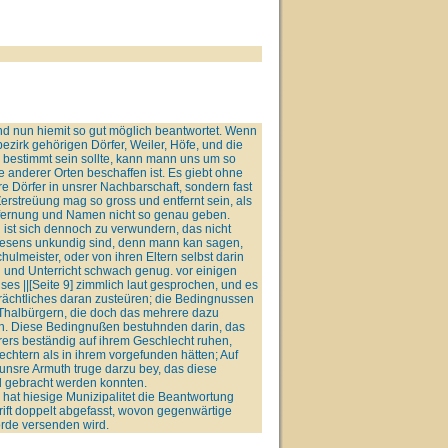
nd nun hiemit so gut möglich beantwortet. Wenn
ezirk gehörigen Dörfer, Weiler, Höfe, und die
 bestimmt sein sollte, kann mann uns um so
e anderer Orten beschaffen ist. Es giebt ohne
e Dörfer in unsrer Nachbarschaft, sondern fast
erstreüung mag so gross und entfernt sein, als
Entfernung und Namen nicht so genau geben.
 ist sich dennoch zu verwundern, das nicht
esens unkundig sind, denn mann kan sagen,
ulmeister, oder von ihren Eltern selbst darin
ng und Unterricht schwach genug. vor einigen
es ||[Seite 9] zimmlich laut gesprochen, und es
eträchtliches daran zusteüren; die Bedingnussen
 Thalbürgern, die doch das mehrere dazu
n. Diese Bedingnußen bestuhnden darin, das
hrers beständig auf ihrem Geschlecht ruhen,
chtern als in ihrem vorgefunden hätten; Auf
 unsre Armuth truge darzu bey, das diese
 gebracht werden konnten.
hat hiesige Munizipalitet die Beantwortung
ift doppelt abgefasst, wovon gegenwärtige
rde versenden wird.