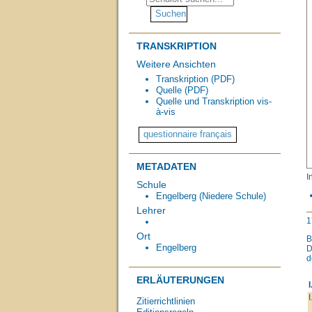
TRANSKRIPTION
Weitere Ansichten
Transkription (PDF)
Quelle (PDF)
Quelle und Transkription vis-
à-vis
METADATEN
I
Schule
Engelberg (Niedere Schule)
Lehrer
1
Ort
Engelberg
D
d
ERLÄUTERUNGEN
I
I
Zitierrichtlinien