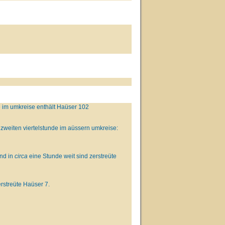
e im umkreise enthält Haüser 102
 zweiten viertelstunde im aüssern umkreise:
and in
circa
eine Stunde weit sind zerstreüte
rstreüte Haüser 7.