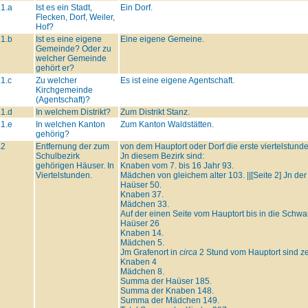
.1.a
Ist es ein Stadt,
Ein Dorf.
Flecken, Dorf, Weiler,
Hof?
.1.b
Ist es eine eigene
Eine eigene Gemeine.
Gemeinde? Oder zu
welcher Gemeinde
gehört er?
.1.c
Zu welcher
Es ist eine eigene Agentschaft.
Kirchgemeinde
(Agentschaft)?
.1.d
In welchem Distrikt?
Zum Distrikt Stanz.
.1.e
In welchen Kanton
Zum Kanton Waldstätten.
gehörig?
.2
Entfernung der zum
von dem Hauptort oder Dorf die erste viertelstund
Schulbezirk
Jn diesem Bezirk sind:
gehörigen Häuser. In
Knaben vom 7. bis 16 Jahr 93.
Viertelstunden.
Mädchen von gleichem alter 103. ||[Seite 2] Jn der
Haüser 50.
Knaben 37.
Mädchen 33.
Auf der einen Seite vom Hauptort bis in die Schw
Haüser 26
Knaben 14.
Mädchen 5.
Jm Grafenort in
circa
2 Stund vom Hauptort sind ze
Knaben 4
Mädchen 8.
Summa der Haüser 185.
Summa der Knaben 148.
Summa der Mädchen 149.