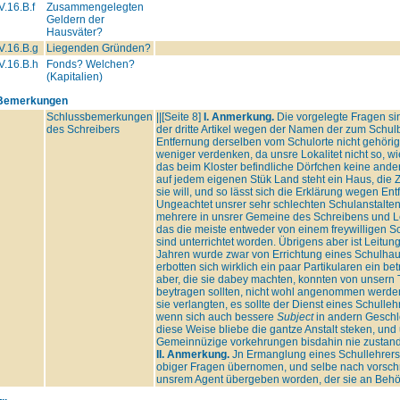
V.16.B.f
Zusammengelegten
Geldern der
Hausväter?
V.16.B.g
Liegenden Gründen?
V.16.B.h
Fonds? Welchen?
(Kapitalien)
Bemerkungen
Schlussbemerkungen
||[Seite 8]
I. Anmerkung.
Die vorgelegte Fragen si
des Schreibers
der dritte Artikel wegen der Namen der zum Schulb
Entfernung derselben vom Schulorte nicht gehörig
weniger verdenken, da unsre Lokalitet nicht so, wi
das beim Kloster befindliche Dörfchen keine ander
auf jedem eigenen Stük Land steht ein Haus, die Z
sie will, und so lässt sich die Erklärung wegen 
Ungeachtet unsrer sehr schlechten Schulanstalten
mehrere in unsrer Gemeine des Schreibens und L
das die meiste entweder von einem freywilligen Sch
sind unterrichtet worden. Übrigens aber ist Leitu
Jahren wurde zwar von Errichtung eines Schulhaus
erbotten sich wirklich ein paar Partikularen ein b
aber, die sie dabey machten, konnten von unsern
beytragen sollten, nicht wohl angenommen werde
sie verlangten, es sollte der Dienst eines Schulle
wenn sich auch bessere
Subject
in andern Geschle
diese Weise bliebe die gantze Anstalt steken, und
Gemeinnüzige vorkehrungen bisdahin nie zustand
II. Anmerkung.
Jn Ermanglung eines Schullehrers 
obiger Fragen übernomen, und selbe nach vorschr
unsrem Agent übergeben worden, der sie an Behö