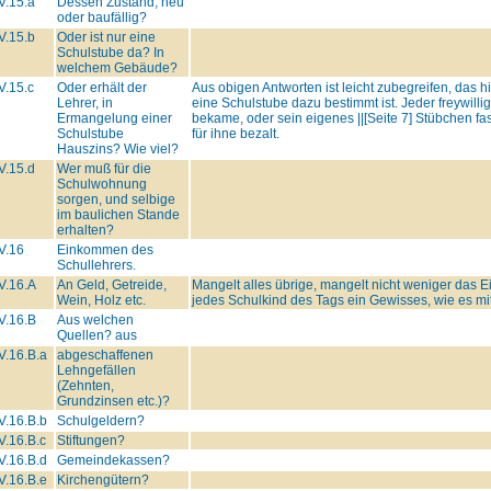
V.15.a
Dessen Zustand, neu
oder baufällig?
V.15.b
Oder ist nur eine
Schulstube da? In
welchem Gebäude?
V.15.c
Oder erhält der
Aus obigen Antworten ist leicht zubegreifen, das hi
Lehrer, in
eine Schulstube dazu bestimmt ist. Jeder freywillige
Ermangelung einer
bekame, oder sein eigenes ||[Seite 7] Stübchen f
Schulstube
für ihne bezalt.
Hauszins? Wie viel?
V.15.d
Wer muß für die
Schulwohnung
sorgen, und selbige
im baulichen Stande
erhalten?
V.16
Einkommen des
Schullehrers.
V.16.A
An Geld, Getreide,
Mangelt alles übrige, mangelt nicht weniger das 
Wein, Holz etc.
jedes Schulkind des Tags ein Gewisses, wie es m
V.16.B
Aus welchen
Quellen? aus
V.16.B.a
abgeschaffenen
Lehngefällen
(Zehnten,
Grundzinsen etc.)?
V.16.B.b
Schulgeldern?
V.16.B.c
Stiftungen?
V.16.B.d
Gemeindekassen?
V.16.B.e
Kirchengütern?