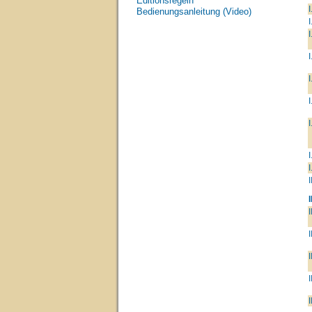
Editionsregeln
I
Bedienungsanleitung (Video)
I
I
I
I
I
I
I
I
I
I
I
I
I
I
I