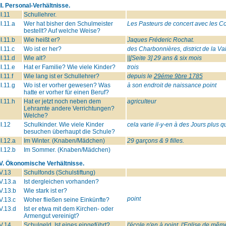
II. Personal-Verhältnisse.
II.11
Schullehrer.
II.11.a
Wer hat bisher den Schulmeister
Les Pasteurs de concert avec les 
bestellt? Auf welche Weise?
II.11.b
Wie heißt er?
Jaques Fréderic Rochat.
II.11.c
Wo ist er her?
des Charbonnières, district de la Va
II.11.d
Wie alt?
||[Seite 3] 29 ans & six mois
II.11.e
Hat er Familie? Wie viele Kinder?
trois
II.11.f
Wie lang ist er Schullehrer?
depuis le
29éme 9bre 1785
II.11.g
Wo ist er vorher gewesen? Was
à son endroit de naissance point
hatte er vorher für einen Beruf?
II.11.h
Hat er jetzt noch neben dem
agriculteur
Lehramte andere Verrichtungen?
Welche?
II.12
Schulkinder. Wie viele Kinder
cela varie il-y-en à des Jours plus 
besuchen überhaupt die Schule?
II.12.a
Im Winter. (Knaben/Mädchen)
29 garçons & 9 filles.
II.12.b
Im Sommer. (Knaben/Mädchen)
IV. Ökonomische Verhältnisse.
V.13
Schulfonds (Schulstiftung)
V.13.a
Ist dergleichen vorhanden?
V.13.b
Wie stark ist er?
point
V.13.c
Woher fließen seine Einkünfte?
V.13.d
Ist er etwa mit dem Kirchen- oder
Armengut vereinigt?
V.14
Schulgeld. Ist eines eingeführt?
l'école n'en à point, l'Eglise de mêm