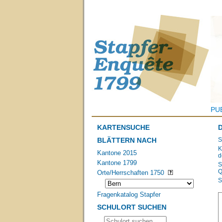
PU
KARTENSUCHE
BLÄTTERN NACH
S
K
Kantone 2015
d
Kantone 1799
S
Q
Orte/Herrschaften 1750
S
Fragenkatalog Stapfer
SCHULORT SUCHEN