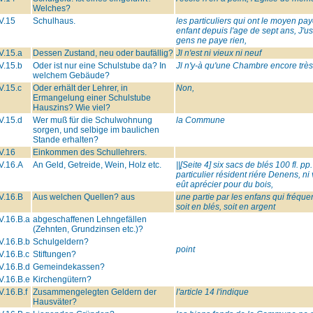
Welches?
V.15
Schulhaus.
les particuliers qui ont le moyen pa
enfant depuis l'age de sept ans, J'u
gens ne paye rien,
V.15.a
Dessen Zustand, neu oder baufällig?
Jl n'est ni vieux ni neuf
V.15.b
Oder ist nur eine Schulstube da? In
Jl n'y-à qu'une Chambre encore très
welchem Gebäude?
V.15.c
Oder erhält der Lehrer, in
Non,
Ermangelung einer Schulstube
Hauszins? Wie viel?
V.15.d
Wer muß für die Schulwohnung
la Commune
sorgen, und selbige im baulichen
Stande erhalten?
V.16
Einkommen des Schullehrers.
V.16.A
An Geld, Getreide, Wein, Holz etc.
||[Seite 4] six sacs de blés 100 fl. 
particulier résident riére Denens, ni
eût aprécier pour du bois,
V.16.B
Aus welchen Quellen? aus
une partie par les enfans qui fréque
soit en blés, soit en argent
V.16.B.a
abgeschaffenen Lehngefällen
(Zehnten, Grundzinsen etc.)?
V.16.B.b
Schulgeldern?
point
V.16.B.c
Stiftungen?
V.16.B.d
Gemeindekassen?
V.16.B.e
Kirchengütern?
V.16.B.f
Zusammengelegten Geldern der
l'article 14 l'indique
Hausväter?