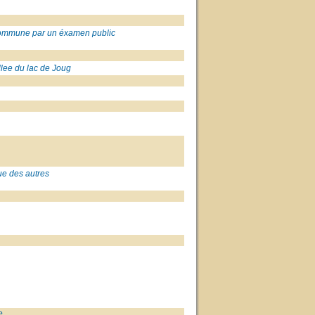
Commune par un éxamen public
llee du lac de Joug
que des autres
e