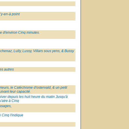
n'y-en-à point
ue d'environ Cinq minutes.
ochenaz, Lully, Lussy, Villars sous yens, & Bussy
es autres
ieurs, le Catéchisme d'ostervald, & un petit
suivant leur capacité.
 hiver depuis les huit heure du matin Jusqu'à
'atre à Cinq
assages,
 Cinq l'indique