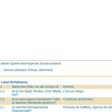
n dieser Quelle wird folgende Schule erwähnt:
Denens (Niedere Schule, reformiert)
. Lokal-Verhältnisse.
.1
Name des Ortes, wo die Schule ist.
Denens.
.1.a
Ist es ein Stadt, Flecken, Dorf, Weiler,
C'est un Vilage.
Hof?
.1.b
Ist es eine eigene Gemeinde? Oder
Commune de Denens.
zu welcher Gemeinde gehört er?
.1.c
Zu welcher Kirchgemeinde
Paroisse de Vufflens. Agence de D
(Agentschaft)?