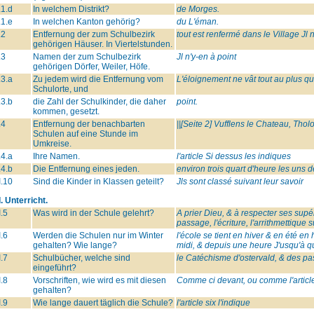
.1.d
In welchem Distrikt?
de Morges.
.1.e
In welchen Kanton gehörig?
du L'éman.
.2
Entfernung der zum Schulbezirk
tout est renfermé dans le Village Jl 
gehörigen Häuser. In Viertelstunden.
.3
Namen der zum Schulbezirk
Jl n'y-en à point
gehörigen Dörfer, Weiler, Höfe.
.3.a
Zu jedem wird die Entfernung vom
L'éloignement ne vât tout au plus q
Schulorte, und
.3.b
die Zahl der Schulkinder, die daher
point.
kommen, gesetzt.
.4
Entfernung der benachbarten
||[Seite 2] Vufflens le Chateau, Thol
Schulen auf eine Stunde im
Umkreise.
.4.a
Ihre Namen.
l'article Si dessus les indiques
.4.b
Die Entfernung eines jeden.
environ trois quart d'heure les uns d
I.10
Sind die Kinder in Klassen geteilt?
Jls sont classé suivant leur savoir
I. Unterricht.
I.5
Was wird in der Schule gelehrt?
A prier Dieu, & à respecter ses supér
passage, l'écriture, l'arrithmettique 
I.6
Werden die Schulen nur im Winter
l'école se tient en hiver & en été en
gehalten? Wie lange?
midi, & depuis une heure J'usqu'à qu
I.7
Schulbücher, welche sind
le Catéchisme d'ostervald, & des p
eingeführt?
I.8
Vorschriften, wie wird es mit diesen
Comme ci devant, ou comme l'article
gehalten?
I.9
Wie lange dauert täglich die Schule?
l'article six l'indique