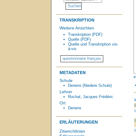
TRANSKRIPTION
Weitere Ansichten
Transkription (PDF)
Quelle (PDF)
Quelle und Transkription vis-
à-vis
METADATEN
I
Schule
Denens (Niedere Schule)
Lehrer
Rochat, Jacques Frédéric
I
Ort
I
Denens
I
I
ERLÄUTERUNGEN
I
Zitierrichtlinien