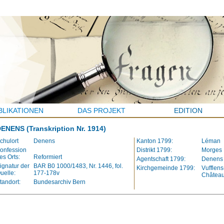
BLIKATIONEN
DAS PROJEKT
EDITION
DENENS
(Transkription Nr. 1914)
chulort
Denens
Kanton 1799:
Léman
onfession
Distrikt 1799:
Morges
es Orts:
Reformiert
Agentschaft 1799:
Denens
ignatur der
BAR B0 1000/1483, Nr. 1446, fol.
Kirchgemeinde 1799:
Vufflens
uelle:
177-178v
Châtea
tandort:
Bundesarchiv Bern