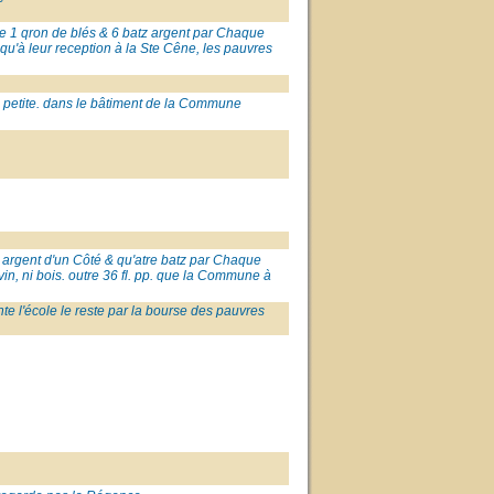
ye 1 qron de blés & 6 batz argent par Chaque
squ'à leur reception à la Ste Cêne, les pauvres
 petite. dans le bâtiment de la Commune
pp. argent d'un Côté & qu'atre batz par Chaque
 vin, ni bois. outre 36 fl. pp. que la Commune à
nte l'école le reste par la bourse des pauvres