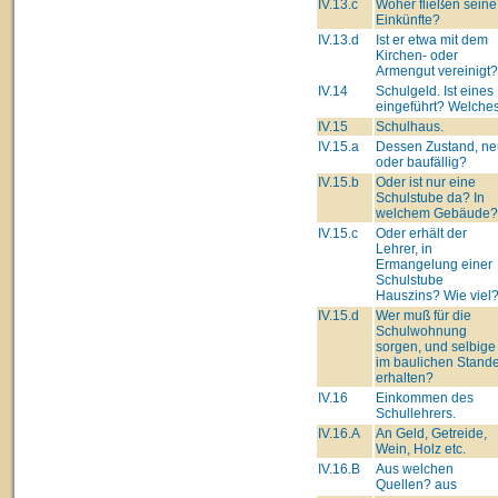
IV.13.c
Woher fließen seine
Einkünfte?
IV.13.d
Ist er etwa mit dem
Kirchen- oder
Armengut vereinigt?
IV.14
Schulgeld. Ist eines
eingeführt? Welche
IV.15
Schulhaus.
IV.15.a
Dessen Zustand, ne
oder baufällig?
IV.15.b
Oder ist nur eine
Schulstube da? In
welchem Gebäude?
IV.15.c
Oder erhält der
Lehrer, in
Ermangelung einer
Schulstube
Hauszins? Wie viel
IV.15.d
Wer muß für die
Schulwohnung
sorgen, und selbige
im baulichen Stand
erhalten?
IV.16
Einkommen des
Schullehrers.
IV.16.A
An Geld, Getreide,
Wein, Holz etc.
IV.16.B
Aus welchen
Quellen? aus