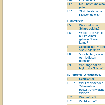
I.4.b
Die Entfernung eine
jeden.
II.10
Sind die Kinder in
Klassen geteilt?
II. Unterricht.
II.5
Was wird in der
Schule gelehrt?
II.6
Werden die Schule
nur im Winter
gehalten? Wie
lange?
II.7
Schulbücher, welch
sind eingeführt?
II.8
Vorschriften, wie wir
es mit diesen
gehalten?
II.9
Wie lange dauert
täglich die Schule?
III. Personal-Verhältnisse.
III.11
Schullehrer.
III.11.a
Wer hat bisher den
Schulmeister
bestellt? Auf welche
Weise?
III.11.b
Wie heißt er?
III.11.c
Wo ist er her?