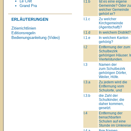
Le Crêt
I.1.b
Ist es eine eigene
Gemeinde? Oder zu
Grand Pra
welcher Gemeinde
gehört er?
I.1.c
Zu welcher
ERLÄUTERUNGEN
Kirchgemeinde
(Agentschaft)?
Zitierrichtlinien
I.1.d
In welchem Distrikt?
Editionsregeln
Bedienungsanleitung (Video)
I.1.e
In welchen Kanton
gehörig?
I.2
Entfernung der zum
Schulbezirk
gehörigen Häuser. I
Viertelstunden.
I.3
Namen der
zum Schulbezirk
gehörigen Dörfer,
Weiler, Höfe.
I.3.a
Zu jedem wird die
Entfernung vom
Schulorte, und
I.3.b
die Zahl der
Schulkinder, die
daher kommen,
gesetzt.
I.4
Entfernung der
benachbarten
Schulen auf eine
Stunde im Umkreise
I.4.a
Ihre Namen.