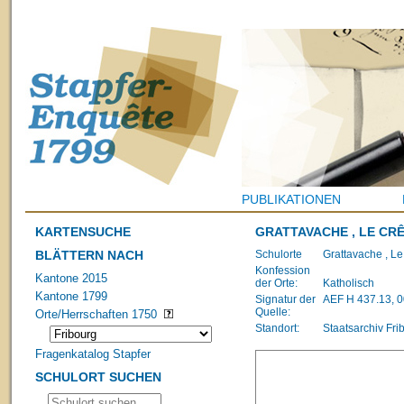
PUBLIKATIONEN
KARTENSUCHE
GRATTAVACHE , LE CR
BLÄTTERN NACH
Schulorte
Grattavache , Le
Konfession
Kantone 2015
der Orte:
Katholisch
Kantone 1799
Signatur der
AEF H 437.13, 
Quelle:
Orte/Herrschaften 1750
Standort:
Staatsarchiv Fri
Fragenkatalog Stapfer
SCHULORT SUCHEN