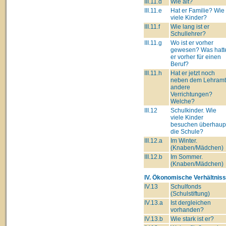
III.11.d
Wie alt?
III.11.e
Hat er Familie? Wie
viele Kinder?
III.11.f
Wie lang ist er
Schullehrer?
III.11.g
Wo ist er vorher
gewesen? Was hatt
er vorher für einen
Beruf?
III.11.h
Hat er jetzt noch
neben dem Lehram
andere
Verrichtungen?
Welche?
III.12
Schulkinder. Wie
viele Kinder
besuchen überhaup
die Schule?
III.12.a
Im Winter.
(Knaben/Mädchen)
III.12.b
Im Sommer.
(Knaben/Mädchen)
IV. Ökonomische Verhältniss
IV.13
Schulfonds
(Schulstiftung)
IV.13.a
Ist dergleichen
vorhanden?
IV.13.b
Wie stark ist er?