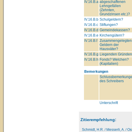
IV.16.B.a
abgeschaffenen
Lehngefällen
(Zehnten,
Grundzinsen etc.)?
IV.16.B.b
Schulgeldern?
IV.16.B.c
Stiftungen?
IV.16.B.d
Gemeindekassen?
IV.16.B.e
Kirchengütern?
IV.16.B.f
Zusammengelegten
Geldern der
Hausväter?
IV.16.B.g
Liegenden Gründe
IV.16.B.h
Fonds? Welchen?
(Kapitalien)
Bemerkungen
Schlussbemerkung
des Schreibers
Unterschrift
Zitierempfehlung:
Schmidt, H.R. / Messerli, A. / O