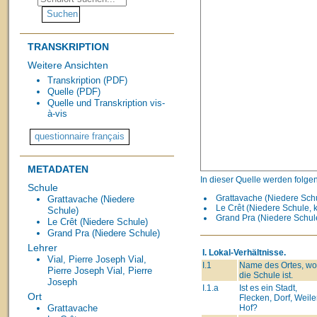
TRANSKRIPTION
Weitere Ansichten
Transkription (PDF)
Quelle (PDF)
Quelle und Transkription vis-
à-vis
METADATEN
In dieser Quelle werden folge
Schule
Grattavache (Niedere Schu
Grattavache (Niedere
Le Crêt (Niedere Schule, 
Schule)
Grand Pra (Niedere Schule
Le Crêt (Niedere Schule)
Grand Pra (Niedere Schule)
Lehrer
I. Lokal-Verhältnisse.
Vial, Pierre Joseph
Vial,
I.1
Name des Ortes, wo
Pierre Joseph
Vial, Pierre
die Schule ist.
Joseph
I.1.a
Ist es ein Stadt,
Ort
Flecken, Dorf, Weiler
Hof?
Grattavache