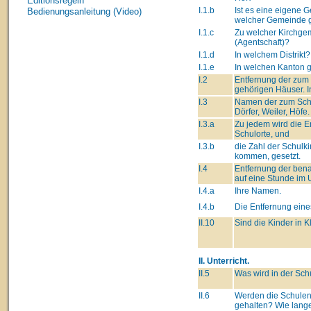
Editionsregeln
I.1.b
Ist es eine eigene
Bedienungsanleitung (Video)
welcher Gemeinde g
I.1.c
Zu welcher Kirchge
(Agentschaft)?
I.1.d
In welchem Distrikt?
I.1.e
In welchen Kanton 
I.2
Entfernung der zum
gehörigen Häuser. I
I.3
Namen der zum Schu
Dörfer, Weiler, Höfe.
I.3.a
Zu jedem wird die 
Schulorte, und
I.3.b
die Zahl der Schulki
kommen, gesetzt.
I.4
Entfernung der ben
auf eine Stunde im 
I.4.a
Ihre Namen.
I.4.b
Die Entfernung eine
II.10
Sind die Kinder in K
II. Unterricht.
II.5
Was wird in der Sch
II.6
Werden die Schulen
gehalten? Wie lang