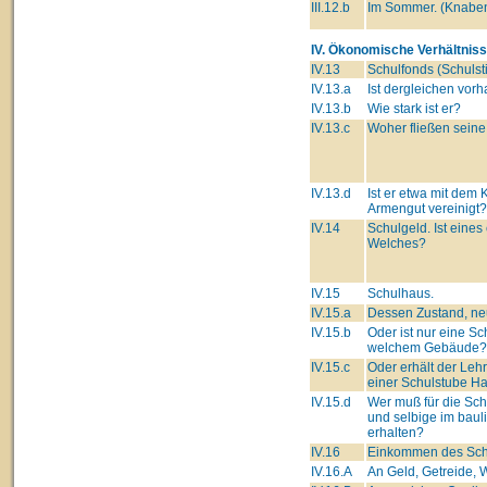
III.12.b
Im Sommer. (Knabe
IV. Ökonomische Verhältniss
IV.13
Schulfonds (Schulsti
IV.13.a
Ist dergleichen vor
IV.13.b
Wie stark ist er?
IV.13.c
Woher fließen seine
IV.13.d
Ist er etwa mit dem 
Armengut vereinigt?
IV.14
Schulgeld. Ist eines
Welches?
IV.15
Schulhaus.
IV.15.a
Dessen Zustand, neu
IV.15.b
Oder ist nur eine Sc
welchem Gebäude?
IV.15.c
Oder erhält der Leh
einer Schulstube Ha
IV.15.d
Wer muß für die Sc
und selbige im baul
erhalten?
IV.16
Einkommen des Schu
IV.16.A
An Geld, Getreide, W