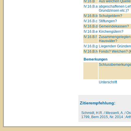
IV.16.B
Aus welchen Quelle
IV.16.B.a
abgeschaffenen Leh
Grundzinsen etc.)?
IV.16.B.b
Schulgeldern?
IV.16.B.c
Stiftungen?
IV.16.B.d
Gemeindekassen?
IV.16.B.e
Kirchengütern?
IV.16.B.f
Zusammengelegten 
Hausväter?
IV.16.B.g
Liegenden Gründe
IV.16.B.h
Fonds? Welchen? (K
Bemerkungen
Schlussbemerkunge
Unterschrift
Zitierempfehlung:
Schmidt, H.R. / Messerli, A. / O
1799, Bern 2015, Nr. 2014 : Arth 