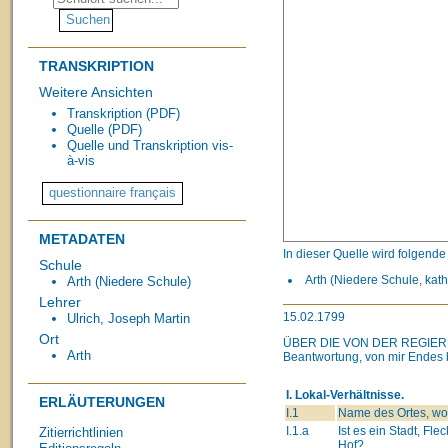
TRANSKRIPTION
Weitere Ansichten
Transkription (PDF)
Quelle (PDF)
Quelle und Transkription vis-
à-vis
METADATEN
In dieser Quelle wird folgend
Schule
Arth (Niedere Schule, kath
Arth (Niedere Schule)
Lehrer
15.02.1799
Ulrich, Joseph Martin
Ort
ÜBER DIE VON DER REGIE
Arth
Beantwortung, von mir Endes b
I. Lokal-Verhältnisse.
ERLÄUTERUNGEN
I.1
Name des Ortes, wo 
I.1.a
Ist es ein Stadt, Flec
Zitierrichtlinien
Hof?