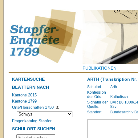
PUBLIKATIONEN
KARTENSUCHE
ARTH
(Transkription Nr.
BLÄTTERN NACH
Schulort
Arth
Konfession
Kantone 2015
des Orts:
Katholisch
Kantone 1799
Signatur der
BAR B0 1000/1483
Quelle:
82v
Orte/Herrschaften 1750
Standort:
Bundesarchiv B
Fragenkatalog Stapfer
SCHULORT SUCHEN