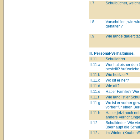
II.7
Schulbücher, welche
II.8
Vorschriften, wie wi
gehalten?
II.9
Wie lange dauert tä
III. Personal-Verhältnisse.
III.11
Schullehrer.
III.11.a
Wer hat bisher den 
bestellt? Auf welch
III.11.b
Wie heißt er?
III.11.c
Wo ist er her?
III.11.d
Wie alt?
III.11.e
Hat er Familie? Wie
III.11.f
Wie lang ist er Schu
III.11.g
Wo ist er vorher ge
vorher für einen Ber
III.11.h
Hat er jetzt noch n
andere Verrichtung
III.12
Schulkinder. Wie vi
überhaupt die Schu
III.12.a
Im Winter. (Knaben