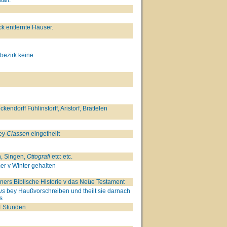
k entfernte Häuser.
bezirk keine
endorff Fühlinstorff, Aristorf, Brattelen
wey
Classen
eingetheilt
, Singen,
Ottografi
etc: etc.
er v Winter gehalten
ers Biblische Historie v das Neüe Testament
us
bey Haußvorschreiben und theilt sie darnach
s
4 Stunden.