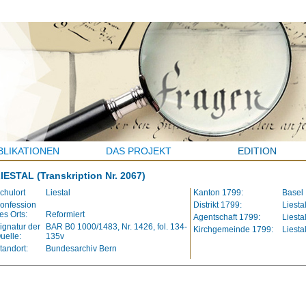
BLIKATIONEN
DAS PROJEKT
EDITION
LIESTAL
(Transkription Nr. 2067)
chulort
Liestal
Kanton 1799:
Basel
onfession
Distrikt 1799:
Liesta
es Orts:
Reformiert
Agentschaft 1799:
Liesta
ignatur der
BAR B0 1000/1483, Nr. 1426, fol. 134-
Kirchgemeinde 1799:
Liesta
uelle:
135v
tandort:
Bundesarchiv Bern