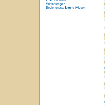
Zitierrichtlinien
Editionsregeln
I
Bedienungsanleitung (Video)
I
I
I
I
I
I
I
I
I
I
I
I
I
I
I
I