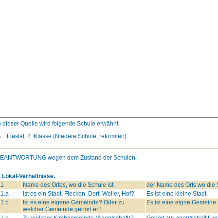
n dieser Quelle wird folgende Schule erwähnt:
Liestal, 2. Klasse (Niedere Schule, reformiert)
BEANTWORTUNG
wegen dem Zustand der Schulen.
. Lokal-Verhältnisse.
.1
Name des Ortes, wo die Schule ist.
der Name des Orts wo die Sc
.1.a
Ist es ein Stadt, Flecken, Dorf, Weiler, Hof?
Es ist eine kleine Stadt.
.1.b
Ist es eine eigene Gemeinde? Oder zu
Es ist eine eigne Gemeine.
welcher Gemeinde gehört er?
.1.c
Zu welcher Kirchgemeinde (Agentschaft)?
Gehört zur
agent
schaft Lies