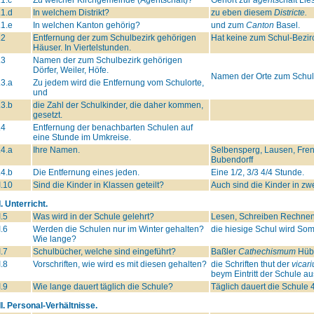
.1.d
In welchem Distrikt?
zu eben diesem
Districte.
.1.e
In welchen Kanton gehörig?
und zum
Canton
Basel.
.2
Entfernung der zum Schulbezirk gehörigen
Hat keine zum Schul-Bezirc
Häuser. In Viertelstunden.
.3
Namen der zum Schulbezirk gehörigen
Dörfer, Weiler, Höfe.
Namen der Orte zum Schul
.3.a
Zu jedem wird die Entfernung vom Schulorte,
und
.3.b
die Zahl der Schulkinder, die daher kommen,
gesetzt.
.4
Entfernung der benachbarten Schulen auf
eine Stunde im Umkreise.
.4.a
Ihre Namen.
Selbensperg, Lausen, Frenck
Bubendorff
.4.b
Die Entfernung eines jeden.
Eine 1/2, 3/3 4/4 Stunde.
I.10
Sind die Kinder in Klassen geteilt?
Auch sind die Kinder in z
I. Unterricht.
I.5
Was wird in der Schule gelehrt?
Lesen, Schreiben Rechnen
I.6
Werden die Schulen nur im Winter gehalten?
die hiesige Schul wird Som
Wie lange?
I.7
Schulbücher, welche sind eingeführt?
Baßler
Cathechismum
Hübn
I.8
Vorschriften, wie wird es mit diesen gehalten?
die Schriften thut der
vicari
beym Eintritt der Schule au
I.9
Wie lange dauert täglich die Schule?
Täglich dauert die Schule 
II. Personal-Verhältnisse.