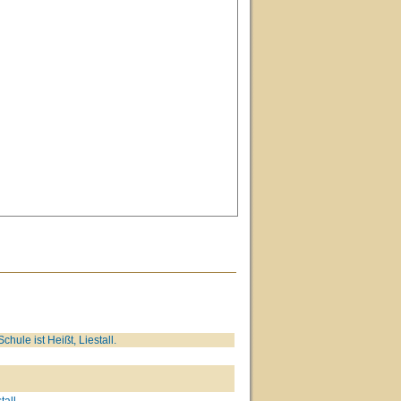
hule ist Heißt, Liestall.
tall.