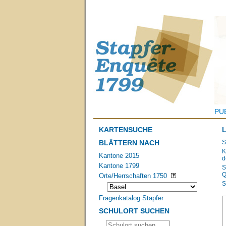
PU
KARTENSUCHE
BLÄTTERN NACH
S
K
Kantone 2015
d
Kantone 1799
S
Q
Orte/Herrschaften 1750
S
Fragenkatalog Stapfer
SCHULORT SUCHEN