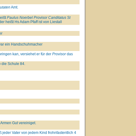
utaten
Amt.
heißt
Paulus Noerbel
Provisor Canditatus St
r heißt Hs Adam Pfaff ist von Liestall
er
. war ein Handschuhmacher
ringen kan, versiehet er für der
Provisor
das
 die Schule 84.
 Armen Gut vereiniget.
ß jeder Vater von jedem Kind frohnfastentlich 4