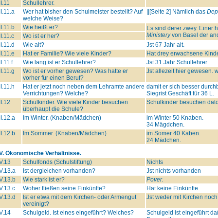
II.11
Schullehrer.
II.11.a
Wer hat bisher den Schulmeister bestellt? Auf
||[Seite 2] Nämlich das
Dep
welche Weise?
II.11.b
Wie heißt er?
Es sind derer zwey. Einer 
Ministery
von Basel der ande
II.11.c
Wo ist er her?
II.11.d
Wie alt?
Jst 67 Jahr alt.
II.11.e
Hat er Familie? Wie viele Kinder?
Hat drey erwachsene Kind
II.11.f
Wie lang ist er Schullehrer?
Jst 31 Jahr Schullehrer.
II.11.g
Wo ist er vorher gewesen? Was hatte er
Jst allezeit hier gewesen
vorher für einen Beruf?
II.11.h
Hat er jetzt noch neben dem Lehramte andere
damit er sich besser durchb
Verrichtungen? Welche?
Siegrist Geschäft für 36 L.
II.12
Schulkinder. Wie viele Kinder besuchen
Schulkinder besuchen dato
überhaupt die Schule?
II.12.a
Im Winter. (Knaben/Mädchen)
im Winter 50 Knaben.
34 Mägdchen.
II.12.b
Im Sommer. (Knaben/Mädchen)
im Somer 40 Kaben.
24 Mädchen.
IV. Ökonomische Verhältnisse.
V.13
Schulfonds (Schulstiftung)
Nichts
V.13.a
Ist dergleichen vorhanden?
Jst nichts vorhanden
V.13.b
Wie stark ist er?
Pover.
V.13.c
Woher fließen seine Einkünfte?
Hat keine Einkünfte.
V.13.d
Ist er etwa mit dem Kirchen- oder Armengut
Jst weder mit Kirchen noch
vereinigt?
V.14
Schulgeld. Ist eines eingeführt? Welches?
Schulgeld ist eingeführt da