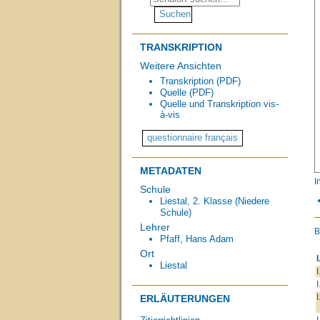
TRANSKRIPTION
Weitere Ansichten
Transkription (PDF)
Quelle (PDF)
Quelle und Transkription vis-
à-vis
METADATEN
I
Schule
Liestal, 2. Klasse (Niedere
Schule)
Lehrer
Pfaff, Hans Adam
Ort
I
Liestal
I
I
I
ERLÄUTERUNGEN
I