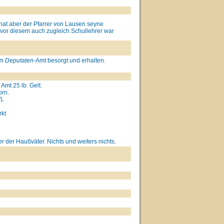
 hat aber der Pfarrer von Lausen seyne
vor diesem auch zugleich Schullehrer war
om
Deputaten-
Amt besorgt und erhalten.
Amt 25 lb. Gelt.
rn.
ß.
rkt
der Haußväter. Nichts und weiters nichts.