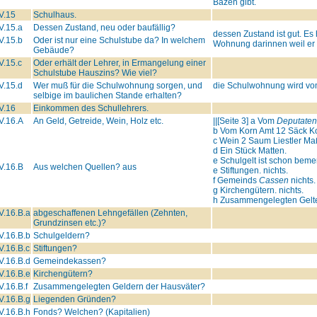
Bazen gibt.
V.15
Schulhaus.
V.15.a
Dessen Zustand, neu oder baufällig?
dessen Zustand ist gut. Es
V.15.b
Oder ist nur eine Schulstube da? In welchem
Wohnung darinnen weil er 
Gebäude?
V.15.c
Oder erhält der Lehrer, in Ermangelung einer
Schulstube Hauszins? Wie viel?
V.15.d
Wer muß für die Schulwohnung sorgen, und
die Schulwohnung wird v
selbige im baulichen Stande erhalten?
V.16
Einkommen des Schullehrers.
V.16.A
An Geld, Getreide, Wein, Holz etc.
||[Seite 3] a Vom
Deputaten
b Vom Korn Amt 12 Säck Ko
c Wein 2 Saum Liestler Ma
d Ein Stück Matten.
e Schulgelt ist schon beme
V.16.B
Aus welchen Quellen? aus
e Stiftungen. nichts.
f Gemeinds
Cassen
nichts.
g Kirchengütern. nichts.
h Zusammengelegten Gelter 
V.16.B.a
abgeschaffenen Lehngefällen (Zehnten,
Grundzinsen etc.)?
V.16.B.b
Schulgeldern?
V.16.B.c
Stiftungen?
V.16.B.d
Gemeindekassen?
V.16.B.e
Kirchengütern?
V.16.B.f
Zusammengelegten Geldern der Hausväter?
V.16.B.g
Liegenden Gründen?
V.16.B.h
Fonds? Welchen? (Kapitalien)