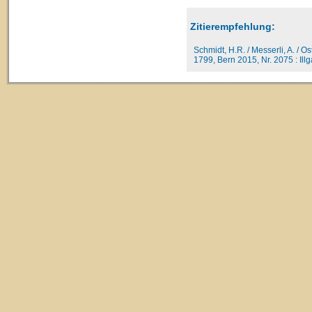
Zitierempfehlung:
Schmidt, H.R. / Messerli, A. / O
1799, Bern 2015, Nr. 2075 : Illga