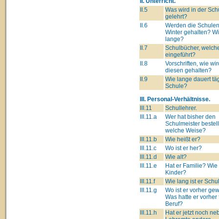
II. Unterricht.
II.5
Was wird in der Sch
gelehrt?
II.6
Werden die Schulen
Winter gehalten? W
lange?
II.7
Schulbücher, welch
eingeführt?
II.8
Vorschriften, wie wir
diesen gehalten?
II.9
Wie lange dauert täg
Schule?
III. Personal-Verhältnisse.
III.11
Schullehrer.
III.11.a
Wer hat bisher den
Schulmeister bestell
welche Weise?
III.11.b
Wie heißt er?
III.11.c
Wo ist er her?
III.11.d
Wie alt?
III.11.e
Hat er Familie? Wie 
Kinder?
III.11.f
Wie lang ist er Schu
III.11.g
Wo ist er vorher g
Was hatte er vorher 
Beruf?
III.11.h
Hat er jetzt noch n