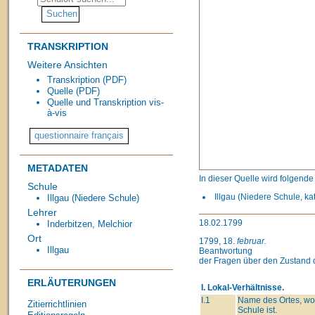
TRANSKRIPTION
Weitere Ansichten
Transkription (PDF)
Quelle (PDF)
Quelle und Transkription vis-
à-vis
METADATEN
In dieser Quelle wird folgend
Schule
Illgau (Niedere Schule, ka
Illgau (Niedere Schule)
Lehrer
18.02.1799
Inderbitzen, Melchior
Ort
1799, 18.
februar.
Illgau
Beantwortung
der Fragen über den Zustand 
ERLÄUTERUNGEN
I. Lokal-Verhältnisse.
I.1
Name des Ortes, wo
Zitierrichtlinien
Schule ist.