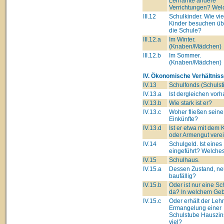
Lehramte andere
Verrichtungen? Wel
III.12
Schulkinder. Wie vie
Kinder besuchen üb
die Schule?
III.12.a
Im Winter.
(Knaben/Mädchen)
III.12.b
Im Sommer.
(Knaben/Mädchen)
IV. Ökonomische Verhältniss
IV.13
Schulfonds (Schulsti
IV.13.a
Ist dergleichen vor
IV.13.b
Wie stark ist er?
IV.13.c
Woher fließen seine
Einkünfte?
IV.13.d
Ist er etwa mit dem 
oder Armengut verei
IV.14
Schulgeld. Ist eines
eingeführt? Welche
IV.15
Schulhaus.
IV.15.a
Dessen Zustand, ne
baufällig?
IV.15.b
Oder ist nur eine Sc
da? In welchem Ge
IV.15.c
Oder erhält der Lehre
Ermangelung einer
Schulstube Hauszin
viel?