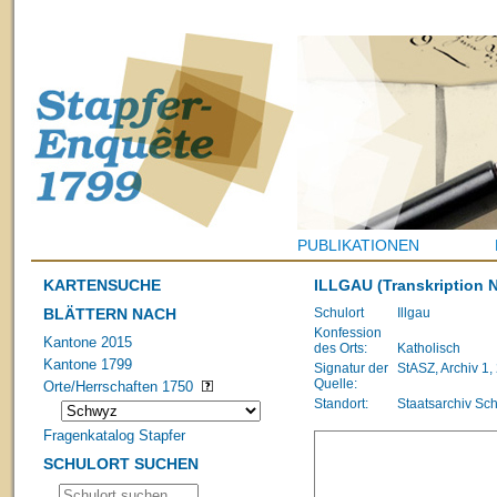
PUBLIKATIONEN
KARTENSUCHE
ILLGAU
(Transkription N
BLÄTTERN NACH
Schulort
Illgau
Konfession
Kantone 2015
des Orts:
Katholisch
Kantone 1799
Signatur der
StASZ, Archiv 1,
Quelle:
Orte/Herrschaften 1750
Standort:
Staatsarchiv Sc
Fragenkatalog Stapfer
SCHULORT SUCHEN