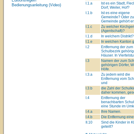
Editionsregeln
I.1.a
Ist es ein Stadt, Fle
Bedienungsanleitung (Video)
Dorf, Weiler, Hof?
I.1.b
Ist es eine eigene
Gemeinde? Oder zu
Gemeinde gehört er
I.1.c
Zu welcher Kirchge
(Agentschaft)?
I.1.d
In welchem Distrikt?
I.1.e
In welchen Kanton 
I.2
Entfernung der zum
Schulbezirk gehöri
Häuser. In Viertelst
I.3
Namen der zum Sch
gehörigen Dörfer, We
Höfe.
I.3.a
Zu jedem wird die
Entfernung vom Schu
und
I.3.b
die Zahl der Schulki
daher kommen, gese
I.4
Entfernung der
benachbarten Schul
eine Stunde im Umk
I.4.a
Ihre Namen.
I.4.b
Die Entfernung eine
II.10
Sind die Kinder in 
geteilt?