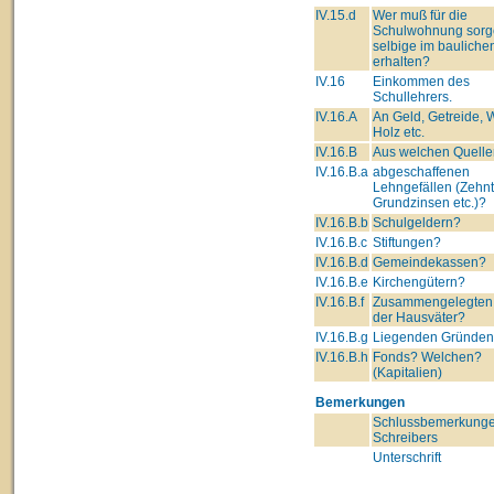
IV.15.d
Wer muß für die
Schulwohnung sorg
selbige im bauliche
erhalten?
IV.16
Einkommen des
Schullehrers.
IV.16.A
An Geld, Getreide, 
Holz etc.
IV.16.B
Aus welchen Quelle
IV.16.B.a
abgeschaffenen
Lehngefällen (Zehnt
Grundzinsen etc.)?
IV.16.B.b
Schulgeldern?
IV.16.B.c
Stiftungen?
IV.16.B.d
Gemeindekassen?
IV.16.B.e
Kirchengütern?
IV.16.B.f
Zusammengelegten
der Hausväter?
IV.16.B.g
Liegenden Gründe
IV.16.B.h
Fonds? Welchen?
(Kapitalien)
Bemerkungen
Schlussbemerkunge
Schreibers
Unterschrift