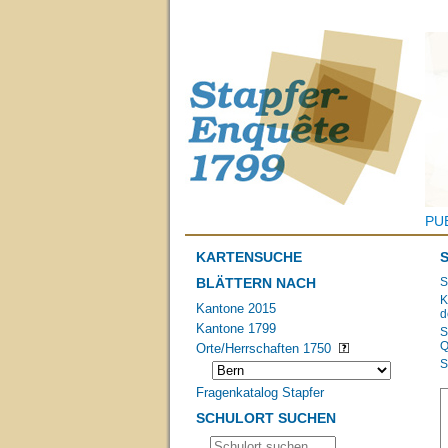
PU
KARTENSUCHE
BLÄTTERN NACH
S
K
Kantone 2015
d
Kantone 1799
S
Q
Orte/Herrschaften 1750
S
Fragenkatalog Stapfer
SCHULORT SUCHEN