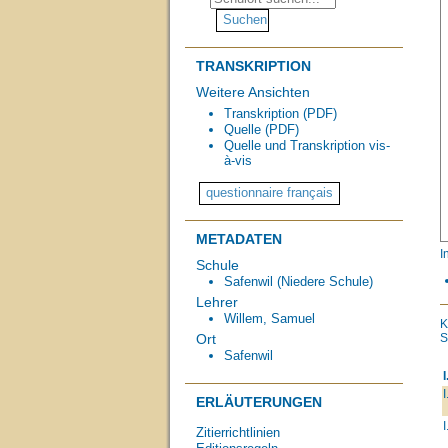
TRANSKRIPTION
Weitere Ansichten
Transkription (PDF)
Quelle (PDF)
Quelle und Transkription vis-
à-vis
METADATEN
I
Schule
Safenwil (Niedere Schule)
Lehrer
Willem, Samuel
K
S
Ort
Safenwil
I
I
ERLÄUTERUNGEN
I
Zitierrichtlinien