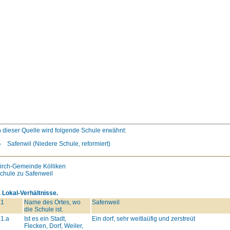
n dieser Quelle wird folgende Schule erwähnt:
Safenwil (Niedere Schule, reformiert)
irch-Gemeinde Kölliken
chule zu Safenweil
. Lokal-Verhältnisse.
.1
Name des Ortes, wo
Safenweil
die Schule ist.
.1.a
Ist es ein Stadt,
Ein dorf, sehr weitlaüfig und zerstreüt
Flecken, Dorf, Weiler,