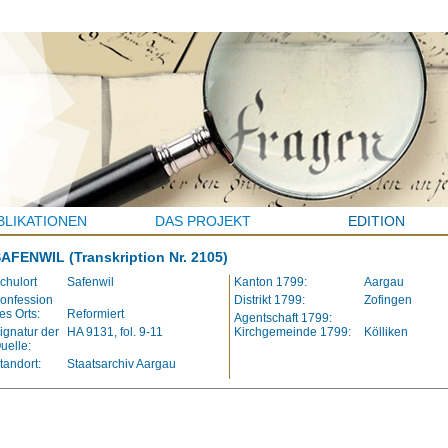
BLIKATIONEN
DAS PROJEKT
EDITION
SAFENWIL
(Transkription Nr. 2105)
chulort
Safenwil
Kanton 1799:
Aargau
onfession
Distrikt 1799:
Zofingen
es Orts:
Reformiert
Agentschaft 1799:
ignatur der
HA 9131, fol. 9-11
Kirchgemeinde 1799:
Kölliken
uelle:
tandort:
Staatsarchiv Aargau