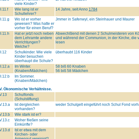
viele Kinder?
II.11.f
Wie lang ist er
14 Jahre, seit Anno
1784
Schullehrer?
II.11.g
Wo ist er vorher
Jmmer in Safenwyl, ein Steinhauer und Maurer
gewesen? Was hatte er
vorher für einen Beruf?
II.11.h
Hat er jetzt noch neben
Abwechßlend mit denen 2 Schulmeisteren von Kö
dem Lehramte andere
und während der Communion, in der Kirche, die v
Verrichtungen?
lesen
Welche?
II.12
Schulkinder. Wie viele
überhaubt 116 Kinder
Kinder besuchen
überhaupt die Schule?
II.12.a
Im Winter.
58 biß 60 Knaben
(Knaben/Mädchen)
56 biß 58 Mädchen
II.12.b
Im Sommer.
(Knaben/Mädchen)
IV. Ökonomische Verhältnisse.
V.13
Schulfonds
(Schulstiftung)
V.13.a
Ist dergleichen
weder Schulgelt eingeführt noch Schul Fond vor
vorhanden?
V.13.b
Wie stark ist er?
V.13.c
Woher fließen seine
Einkünfte?
V.13.d
Ist er etwa mit dem
Kirchen- oder
Armengut vereinigt?