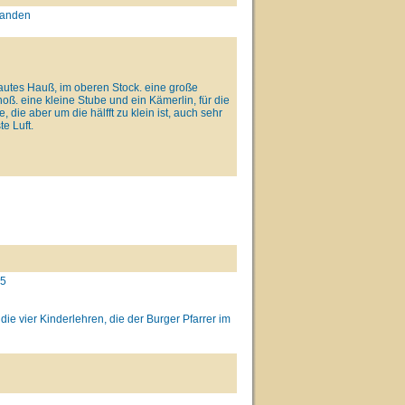
handen
utes Hauß, im oberen Stock. eine große
oß. eine kleine Stube und ein Kämerlin, für die
ie aber um die hälfft zu klein ist, auch sehr
e Luft.
25
e vier Kinderlehren, die der Burger Pfarrer im