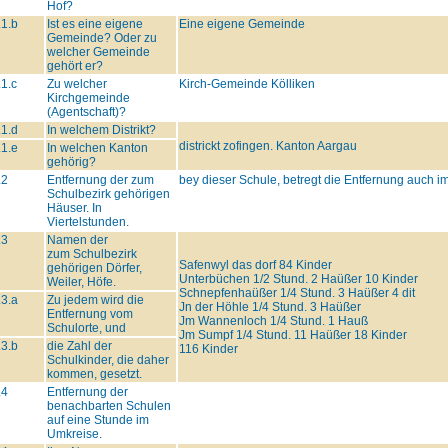
Hof?
.1.b
Ist es eine eigene
Eine eigene Gemeinde
Gemeinde? Oder zu
welcher Gemeinde
gehört er?
.1.c
Zu welcher
Kirch-Gemeinde Kölliken
Kirchgemeinde
(Agentschaft)?
.1.d
In welchem Distrikt?
districkt zofingen. Kanton Aargau
.1.e
In welchen Kanton
gehörig?
.2
Entfernung der zum
bey dieser Schule, betregt die Entfernung auch 
Schulbezirk gehörigen
Häuser. In
Viertelstunden.
.3
Namen der
zum Schulbezirk
Safenwyl das dorf 84 Kinder
gehörigen Dörfer,
Unterbüchen 1/2 Stund. 2 Haüßer 10 Kinder
Weiler, Höfe.
Schnepfenhaüßer 1/4 Stund. 3 Haüßer 4 dit
.3.a
Zu jedem wird die
Jn der Höhle 1/4 Stund. 3 Haüßer
Entfernung vom
Jm Wannenloch 1/4 Stund. 1 Hauß
Schulorte, und
Jm Sumpf 1/4 Stund. 11 Haüßer 18 Kinder
.3.b
die Zahl der
116 Kinder
Schulkinder, die daher
kommen, gesetzt.
.4
Entfernung der
benachbarten Schulen
auf eine Stunde im
Umkreise.