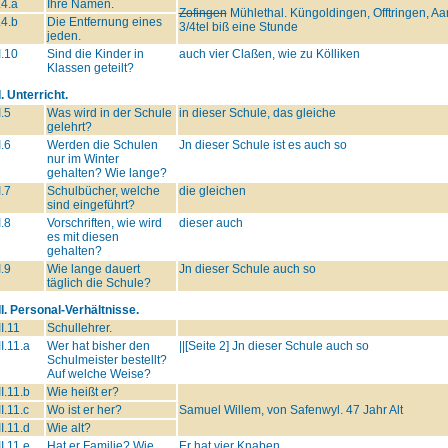
.4.a
Ihre Namen.
Zofingen
Mühlethal. Küngoldingen, Offtringen, Aa
.4.b
Die Entfernung eines
3/4tel biß eine Stunde
jeden.
I.10
Sind die Kinder in
auch vier Claßen, wie zu Kölliken
Klassen geteilt?
I. Unterricht.
I.5
Was wird in der Schule
in dieser Schule, das gleiche
gelehrt?
I.6
Werden die Schulen
Jn dieser Schule ist es auch so
nur im Winter
gehalten? Wie lange?
I.7
Schulbücher, welche
die gleichen
sind eingeführt?
I.8
Vorschriften, wie wird
dieser auch
es mit diesen
gehalten?
I.9
Wie lange dauert
Jn dieser Schule auch so
täglich die Schule?
II. Personal-Verhältnisse.
II.11
Schullehrer.
II.11.a
Wer hat bisher den
||[Seite 2] Jn dieser Schule auch so
Schulmeister bestellt?
Auf welche Weise?
II.11.b
Wie heißt er?
II.11.c
Wo ist er her?
Samuel Willem, von Safenwyl. 47 Jahr Alt
II.11.d
Wie alt?
II.11.e
Hat er Familie? Wie
Er hat vier Knaben