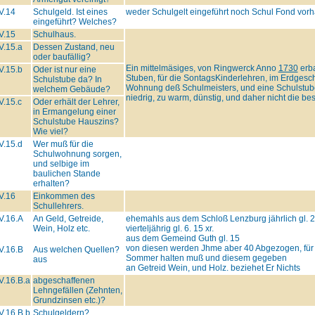
V.14
Schulgeld. Ist eines
weder Schulgelt eingeführt noch Schul Fond vor
eingeführt? Welches?
V.15
Schulhaus.
V.15.a
Dessen Zustand, neu
oder baufällig?
Ein mittelmäsiges, von Ringwerck Anno
1730
erba
V.15.b
Oder ist nur eine
Stuben, für die SontagsKinderlehren, im Erdgesch
Schulstube da? In
Wohnung deß Schulmeisters, und eine Schulstube, d
welchem Gebäude?
niedrig, zu warm, dünstig, und daher nicht die best
V.15.c
Oder erhält der Lehrer,
in Ermangelung einer
Schulstube Hauszins?
Wie viel?
V.15.d
Wer muß für die
Schulwohnung sorgen,
und selbige im
baulichen Stande
erhalten?
V.16
Einkommen des
Schullehrers.
V.16.A
An Geld, Getreide,
ehemahls aus dem Schloß Lenzburg jährlich gl. 
Wein, Holz etc.
vierteljährig gl. 6. 15 xr.
aus dem Gemeind Guth gl. 15
von diesen werden Jhme aber 40 Abgezogen, für di
V.16.B
Aus welchen Quellen?
Sommer halten muß und diesem gegeben
aus
an Getreid Wein, und Holz. beziehet Er Nichts
V.16.B.a
abgeschaffenen
Lehngefällen (Zehnten,
Grundzinsen etc.)?
V.16.B.b
Schulgeldern?