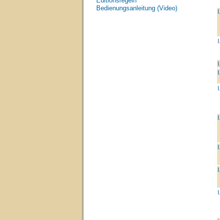
Editionsregeln
Bedienungsanleitung (Video)
I
I
I
I
I
I
I
I
I