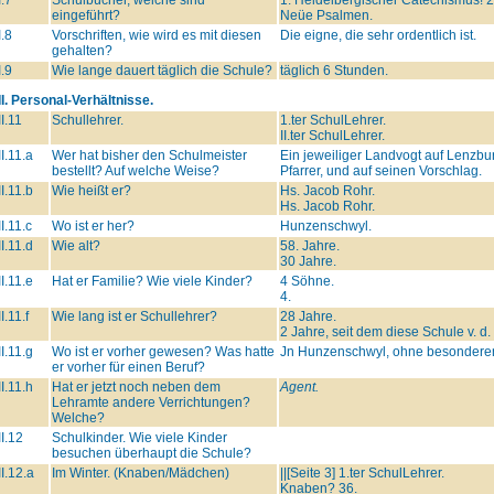
eingeführt?
Neüe Psalmen.
I.8
Vorschriften, wie wird es mit diesen
Die eigne, die sehr ordentlich ist.
gehalten?
I.9
Wie lange dauert täglich die Schule?
täglich 6 Stunden.
II. Personal-Verhältnisse.
II.11
Schullehrer.
1.ter SchulLehrer.
II.ter SchulLehrer.
II.11.a
Wer hat bisher den Schulmeister
Ein jeweiliger Landvogt auf Lenzbu
bestellt? Auf welche Weise?
Pfarrer, und auf seinen Vorschlag.
II.11.b
Wie heißt er?
Hs. Jacob Rohr.
Hs. Jacob Rohr.
II.11.c
Wo ist er her?
Hunzenschwyl.
II.11.d
Wie alt?
58. Jahre.
30 Jahre.
II.11.e
Hat er Familie? Wie viele Kinder?
4 Söhne.
4.
II.11.f
Wie lang ist er Schullehrer?
28 Jahre.
2 Jahre, seit dem diese Schule v. d
II.11.g
Wo ist er vorher gewesen? Was hatte
Jn Hunzenschwyl, ohne besonderen
er vorher für einen Beruf?
II.11.h
Hat er jetzt noch neben dem
Agent.
Lehramte andere Verrichtungen?
Welche?
II.12
Schulkinder. Wie viele Kinder
besuchen überhaupt die Schule?
II.12.a
Im Winter. (Knaben/Mädchen)
||[Seite 3] 1.ter SchulLehrer.
Knaben? 36.