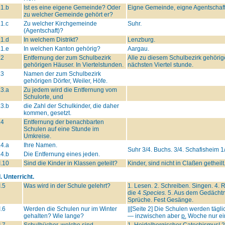
.1.b
Ist es eine eigene Gemeinde? Oder
Eigne Gemeinde, eigne Agentschaff
zu welcher Gemeinde gehört er?
.1.c
Zu welcher Kirchgemeinde
Suhr.
(Agentschaft)?
.1.d
In welchem Distrikt?
Lenzburg.
.1.e
In welchen Kanton gehörig?
Aargau.
.2
Entfernung der zum Schulbezirk
Alle zu diesem Schulbezirk gehörig
gehörigen Häuser. In Viertelstunden.
nächsten Viertel stunde.
.3
Namen der zum Schulbezirk
gehörigen Dörfer, Weiler, Höfe.
.3.a
Zu jedem wird die Entfernung vom
Schulorte, und
.3.b
die Zahl der Schulkinder, die daher
kommen, gesetzt.
.4
Entfernung der benachbarten
Schulen auf eine Stunde im
Umkreise.
.4.a
Ihre Namen.
Suhr 3/4. Buchs. 3/4. Schafisheim 1
.4.b
Die Entfernung eines jeden.
I.10
Sind die Kinder in Klassen geteilt?
Kinder, sind nicht in Claßen getheilt
I. Unterricht.
I.5
Was wird in der Schule gelehrt?
1. Lesen. 2. Schreiben. Singen. 4.
die 4
Species.
5. Aus dem Gedächtni
Sprüche. Fest Gesänge.
I.6
Werden die Schulen nur im Winter
||[Seite 2] Die Schulen werden tägl
gehalten? Wie lange?
— inzwischen aber
p.
Woche nur ei
I.7
Schulbücher, welche sind
1. Heidelbergischer Catechismus! 2