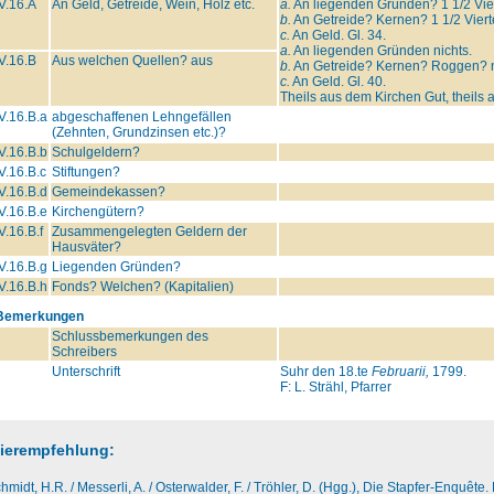
V.16.A
An Geld, Getreide, Wein, Holz etc.
a.
An liegenden Gründen? 1 1/2 Vierl
b.
An Getreide? Kernen? 1 1/2 Viert
c.
An Geld. Gl. 34.
a.
An liegenden Gründen nichts.
V.16.B
Aus welchen Quellen? aus
b.
An Getreide? Kernen? Roggen? n
c.
An Geld. Gl. 40.
Theils aus dem Kirchen Gut, theils
V.16.B.a
abgeschaffenen Lehngefällen
(Zehnten, Grundzinsen etc.)?
V.16.B.b
Schulgeldern?
V.16.B.c
Stiftungen?
V.16.B.d
Gemeindekassen?
V.16.B.e
Kirchengütern?
V.16.B.f
Zusammengelegten Geldern der
Hausväter?
V.16.B.g
Liegenden Gründen?
V.16.B.h
Fonds? Welchen? (Kapitalien)
Bemerkungen
Schlussbemerkungen des
Schreibers
Unterschrift
Suhr den 18.te
Februarii,
1799.
F: L. Strähl, Pfarrer
tierempfehlung:
hmidt, H.R. / Messerli, A. / Osterwalder, F. / Tröhler, D. (Hgg.), Die Stapfer-Enquêt