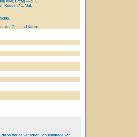
ig Aker, Ertrag — gl. 8.
el. Roggen? 1. Mut.
ichts.
 aus der Gemeind Kasse.
e. Edition der helvetischen Schulumfrage von