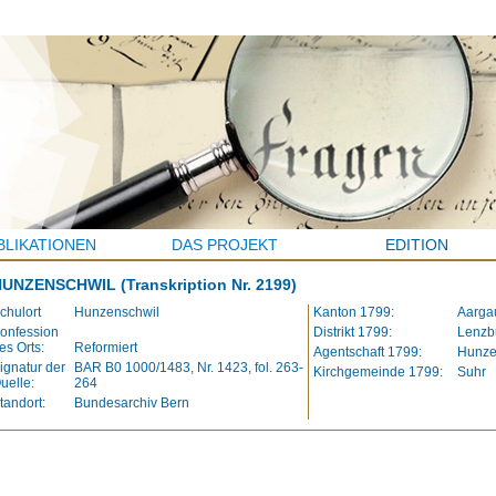
BLIKATIONEN
DAS PROJEKT
EDITION
HUNZENSCHWIL
(Transkription Nr. 2199)
chulort
Hunzenschwil
Kanton 1799:
Aarga
onfession
Distrikt 1799:
Lenzb
es Orts:
Reformiert
Agentschaft 1799:
Hunze
ignatur der
BAR B0 1000/1483, Nr. 1423, fol. 263-
Kirchgemeinde 1799:
Suhr
uelle:
264
tandort:
Bundesarchiv Bern