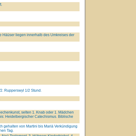
t.
e Häüser liegen innerhalb des Umkreises der
/2. Rupperswyl 1/2 Stund.
.
 Rechenkunst, selten 1. Knab oder 1. Mädchen
s: Heidelbergischer Catechismus. Biblische
ich gehalten von Martini bis Mariä Verkündigung
nen Tag.
. Neü Testament. 3. Hübners Kinderbiebel. 4