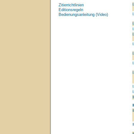
I
Zitierrichtlinien
Editionsregeln
I
Bedienungsanleitung (Video)
I
I
I
I
I
I
I
I
I
I
I
I
I
I