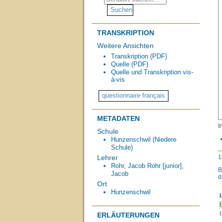
TRANSKRIPTION
Weitere Ansichten
Transkription (PDF)
Quelle (PDF)
Quelle und Transkription vis-
à-vis
METADATEN
I
Schule
Hunzenschwil (Niedere
Schule)
1
Lehrer
Rohr, Jacob
Rohr [junior],
Jacob
d
Ort
Hunzenschwil
I
I
I
ERLÄUTERUNGEN