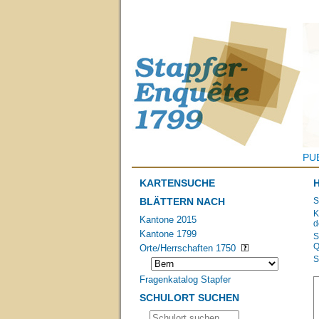
PU
KARTENSUCHE
BLÄTTERN NACH
S
K
Kantone 2015
d
Kantone 1799
S
Q
Orte/Herrschaften 1750
S
Fragenkatalog Stapfer
SCHULORT SUCHEN