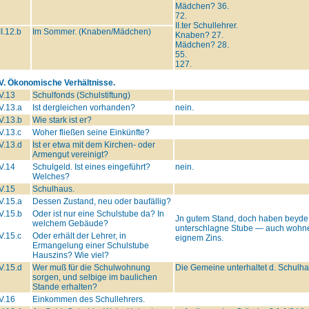
Mädchen? 36.
72.
II.ter Schullehrer.
II.12.b
Im Sommer. (Knaben/Mädchen)
Knaben? 27.
Mädchen? 28.
55.
127.
IV. Ökonomische Verhältnisse.
V.13
Schulfonds (Schulstiftung)
V.13.a
Ist dergleichen vorhanden?
nein.
V.13.b
Wie stark ist er?
V.13.c
Woher fließen seine Einkünfte?
V.13.d
Ist er etwa mit dem Kirchen- oder
Armengut vereinigt?
V.14
Schulgeld. Ist eines eingeführt?
nein.
Welches?
V.15
Schulhaus.
V.15.a
Dessen Zustand, neu oder baufällig?
V.15.b
Oder ist nur eine Schulstube da? In
Jn gutem Stand, doch haben beyde 
welchem Gebäude?
unterschlagne Stube — auch wohne
V.15.c
Oder erhält der Lehrer, in
eignem Zins.
Ermangelung einer Schulstube
Hauszins? Wie viel?
V.15.d
Wer muß für die Schulwohnung
Die Gemeine unterhaltet d. Schulha
sorgen, und selbige im baulichen
Stande erhalten?
V.16
Einkommen des Schullehrers.