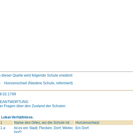
n dieser Quelle wird folgende Schule erwähnt:
Hunzenschwil (Niedere Schule, reformiert)
8.02.1799
BEANTWORTUNG
er Fragen über den Zustand der Schulen.
. Lokal-Verhältnisse.
.1
Name des Ortes, wo die Schule ist.
Hunzenschwyl.
.1.a
Ist es ein Stadt, Flecken, Dorf, Weiler,
Ein Dorf.
Hof?