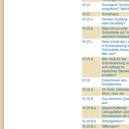
IV.14
Schulgeld. Ist ei
eingeführt? Wel
IV.15
Schulhaus.
IV.15.a
Dessen Zustand,
oder baufällig?
IV.15.b
Oder ist nur eine
Schulstube da? I
welchem Gebäu
IV.15.c
Oder erhält der L
in Ermangelung e
Schulstube Haus
Wie viel?
IV.15.d
Wer muß für die
Schulwohnung so
und selbige im
baulichen Stand
erhalten?
IV.16
Einkommen des
Schullehrers.
IV.16.A
An Geld, Getreide
Wein, Holz etc.
IV.16.B
Aus welchen Que
aus
IV.16.B.a
abgeschaffenen
Lehngefällen (Ze
Grundzinsen etc.
IV.16.B.b
Schulgeldern?
IV.16.B.c
Stiftungen?