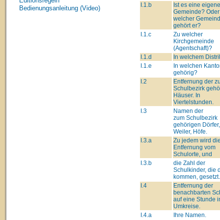
Editionsregeln
I.1.b
Ist es eine eigen
Bedienungsanleitung (Video)
Gemeinde? Oder
welcher Gemein
gehört er?
I.1.c
Zu welcher
Kirchgemeinde
(Agentschaft)?
I.1.d
In welchem Distri
I.1.e
In welchen Kant
gehörig?
I.2
Entfernung der 
Schulbezirk gehö
Häuser. In
Viertelstunden.
I.3
Namen der
zum Schulbezirk
gehörigen Dörfer,
Weiler, Höfe.
I.3.a
Zu jedem wird di
Entfernung vom
Schulorte, und
I.3.b
die Zahl der
Schulkinder, die 
kommen, gesetzt.
I.4
Entfernung der
benachbarten Sc
auf eine Stunde 
Umkreise.
I.4.a
Ihre Namen.