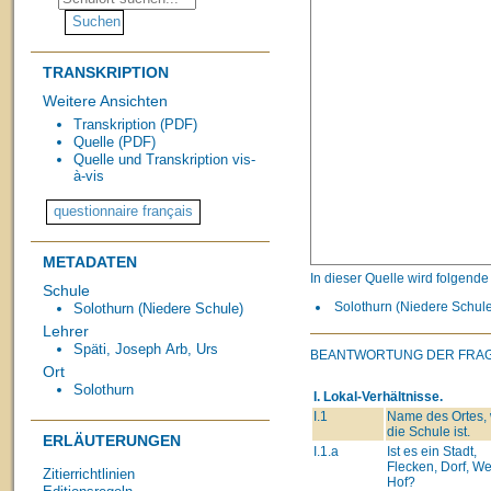
TRANSKRIPTION
Weitere Ansichten
Transkription (PDF)
Quelle (PDF)
Quelle und Transkription vis-
à-vis
METADATEN
In dieser Quelle wird folgend
Schule
Solothurn (Niedere Schul
Solothurn (Niedere Schule)
Lehrer
Späti, Joseph
Arb, Urs
BEANTWORTUNG DER FRA
Ort
Solothurn
I. Lokal-Verhältnisse.
I.1
Name des Ortes,
die Schule ist.
ERLÄUTERUNGEN
I.1.a
Ist es ein Stadt,
Flecken, Dorf, Wei
Zitierrichtlinien
Hof?