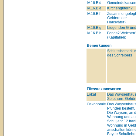
IV.16.B.d
Gemeindekasse
IV.16.B.e
Kirchengütern?
IV.16.B.f
Zusammengeleg
Geldern der
Hausväter?
IV.16.B.g
Liegenden Grün
IV.16.B.h
Fonds? Welchen
(Kapitalien)
Bemerkungen
Schlussbemerku
des Schreibers
Fliesstextantworten
Lokal
Das Waysenhaus, 
Solothurn. Gehört
Oekonomie
Das Waysenhaus 
Pfunden besteht,
Die Waysen, an de
Wohnung und a
Schuljahr 12 fra
Wohnung in Geld
anschaffen könn
Beyde Schullehrer