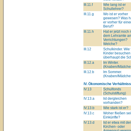
III.11.f
Wie lang ist er
Schullehrer?
III.11.g
Wo ist er vorher
gewesen? Was ha
er vorher für eine
Beruf?
III.11.h
Hat er jetzt noch
dem Lehramte a
Verrichtungen?
Welche?
III.12
Schulkinder. Wie 
Kinder besuchen
überhaupt die Sc
III.12.a
Im Winter.
(Knaben/Mädche
III.12.b
Im Sommer.
(Knaben/Mädche
IV. Ökonomische Verhältniss
IV.13
Schulfonds
(Schulstiftung)
IV.13.a
Ist dergleichen
vorhanden?
IV.13.b
Wie stark ist er?
IV.13.c
Woher fließen se
Einkünfte?
IV.13.d
Ist er etwa mit d
Kirchen- oder
Armengut vereini