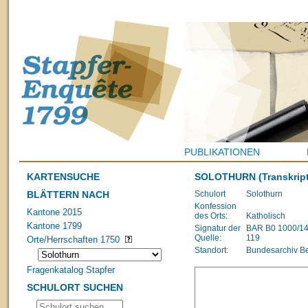
PUBLIKATIONEN
KARTENSUCHE
SOLOTHURN
(Transkrip
BLÄTTERN NACH
Schulort
Solothurn
Konfession
Kantone 2015
des Orts:
Katholisch
Kantone 1799
Signatur der
BAR B0 1000/1483
Quelle:
119
Orte/Herrschaften 1750
Standort:
Bundesarchiv B
Fragenkatalog Stapfer
SCHULORT SUCHEN