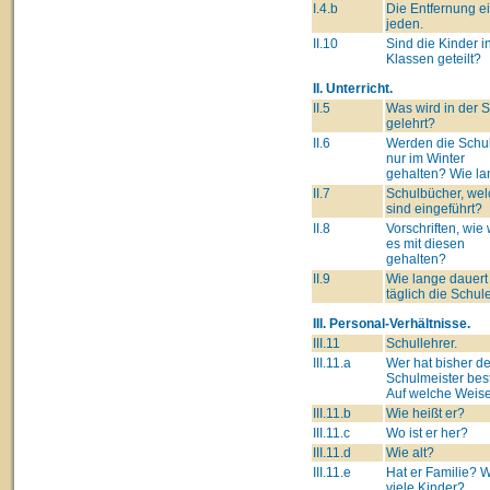
I.4.b
Die Entfernung e
jeden.
II.10
Sind die Kinder i
Klassen geteilt?
II. Unterricht.
II.5
Was wird in der 
gelehrt?
II.6
Werden die Schu
nur im Winter
gehalten? Wie l
II.7
Schulbücher, we
sind eingeführt?
II.8
Vorschriften, wie 
es mit diesen
gehalten?
II.9
Wie lange dauert
täglich die Schul
III. Personal-Verhältnisse.
III.11
Schullehrer.
III.11.a
Wer hat bisher d
Schulmeister best
Auf welche Weis
III.11.b
Wie heißt er?
III.11.c
Wo ist er her?
III.11.d
Wie alt?
III.11.e
Hat er Familie? 
viele Kinder?