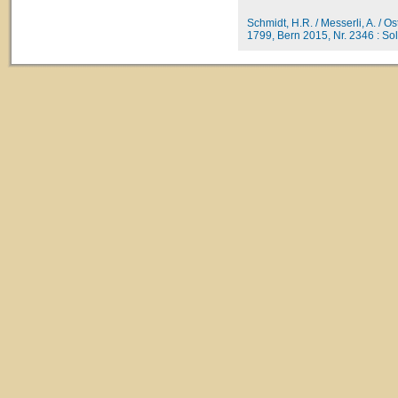
Schmidt, H.R. / Messerli, A. / O
1799, Bern 2015, Nr. 2346 : Solo