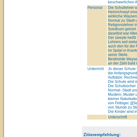
beschwerlichen 
Personal
Die Schullehrer
Heinrichswyl eine
wirkliche Waysen-
Normal zu Stadt un
Religionslehrer i
Solothurn gehört.
daselbst war Alte
Der zweyte heißt U
Lehrers seit sie
auch den für die
im Spital in Kra
seine Stelle.
Bestimmte Wayse
an der Zahl bald 
Unterricht
Jn dieser Schule
die Anfangsgrunde
Aufsätze, Rechne
Die Schule wird 
Die Schulbücher 
Normal- Stadt un
Mustern, Muster u
kleiner Naturkat
von Felbiger. ||[
von Stunde zu S
Die Kinder sind i
Unterschrift
Zitierempfehlung: