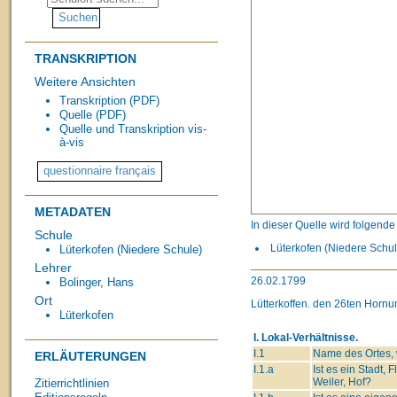
TRANSKRIPTION
Weitere Ansichten
Transkription (PDF)
Quelle (PDF)
Quelle und Transkription vis-
à-vis
METADATEN
In dieser Quelle wird folgend
Schule
Lüterkofen (Niedere Schule
Lüterkofen (Niedere Schule)
Lehrer
26.02.1799
Bolinger, Hans
Ort
Lütterkoffen. den 26ten Horn
Lüterkofen
I. Lokal-Verhältnisse.
I.1
Name des Ortes, w
ERLÄUTERUNGEN
I.1.a
Ist es ein Stadt, F
Weiler, Hof?
Zitierrichtlinien