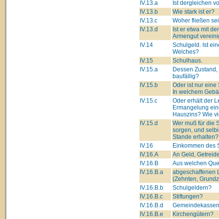
IV.13.a
Ist dergleichen 
IV.13.b
Wie stark ist er?
IV.13.c
Woher fließen se
IV.13.d
Ist er etwa mit d
Armengut vereini
IV.14
Schulgeld. Ist ei
Welches?
IV.15
Schulhaus.
IV.15.a
Dessen Zustand,
baufällig?
IV.15.b
Oder ist nur eine
In welchem Geb
IV.15.c
Oder erhält der Le
Ermangelung ein
Hauszins? Wie vi
IV.15.d
Wer muß für die
sorgen, und selb
Stande erhalten?
IV.16
Einkommen des S
IV.16.A
An Geld, Getreide
IV.16.B
Aus welchen Que
IV.16.B.a
abgeschaffenen 
(Zehnten, Grundz
IV.16.B.b
Schulgeldern?
IV.16.B.c
Stiftungen?
IV.16.B.d
Gemeindekasse
IV.16.B.e
Kirchengütern?