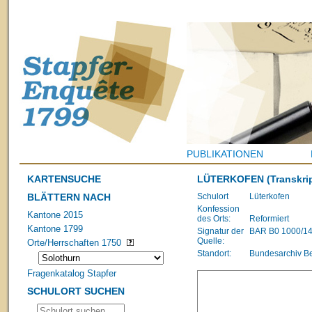
PUBLIKATIONEN
KARTENSUCHE
LÜTERKOFEN
(Transkri
BLÄTTERN NACH
Schulort
Lüterkofen
Konfession
Kantone 2015
des Orts:
Reformiert
Kantone 1799
Signatur der
BAR B0 1000/148
Quelle:
Orte/Herrschaften 1750
Standort:
Bundesarchiv B
Fragenkatalog Stapfer
SCHULORT SUCHEN