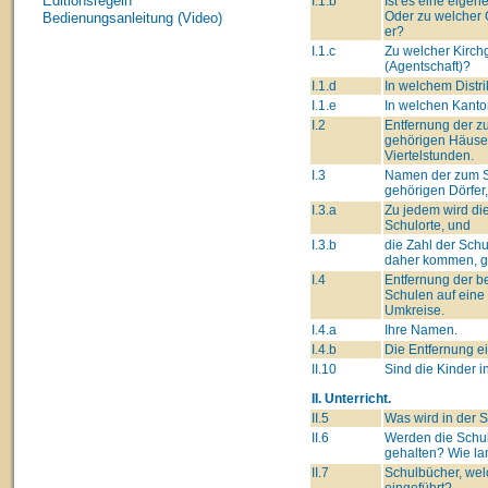
Editionsregeln
I.1.b
Ist es eine eige
Oder zu welcher
Bedienungsanleitung (Video)
er?
I.1.c
Zu welcher Kirc
(Agentschaft)?
I.1.d
In welchem Distri
I.1.e
In welchen Kanto
I.2
Entfernung der z
gehörigen Häuser
Viertelstunden.
I.3
Namen der zum S
gehörigen Dörfer,
I.3.a
Zu jedem wird di
Schulorte, und
I.3.b
die Zahl der Schu
daher kommen, ge
I.4
Entfernung der b
Schulen auf eine
Umkreise.
I.4.a
Ihre Namen.
I.4.b
Die Entfernung e
II.10
Sind die Kinder i
II. Unterricht.
II.5
Was wird in der S
II.6
Werden die Schul
gehalten? Wie l
II.7
Schulbücher, wel
eingeführt?