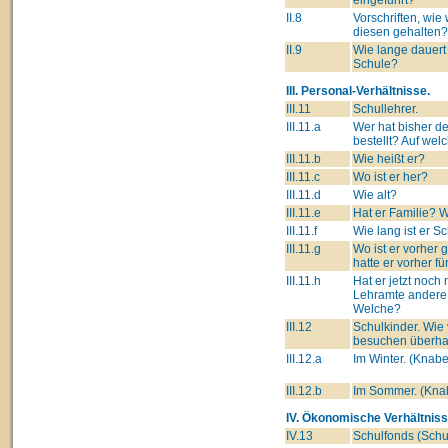
II.8
Vorschriften, wie 
diesen gehalten?
II.9
Wie lange dauert 
Schule?
III. Personal-Verhältnisse.
III.11
Schullehrer.
III.11.a
Wer hat bisher d
bestellt? Auf we
III.11.b
Wie heißt er?
III.11.c
Wo ist er her?
III.11.d
Wie alt?
III.11.e
Hat er Familie? W
III.11.f
Wie lang ist er S
III.11.g
Wo ist er vorher
hatte er vorher f
III.11.h
Hat er jetzt noc
Lehramte andere
Welche?
III.12
Schulkinder. Wie 
besuchen überha
III.12.a
Im Winter. (Kna
III.12.b
Im Sommer. (Kn
IV. Ökonomische Verhältniss
IV.13
Schulfonds (Schul