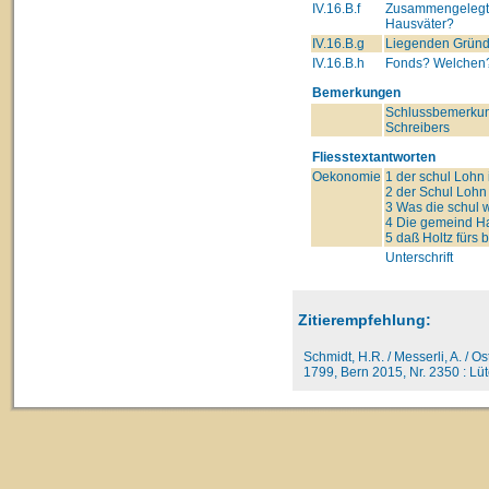
IV.16.B.f
Zusammengelegte
Hausväter?
IV.16.B.g
Liegenden Grün
IV.16.B.h
Fonds? Welchen? 
Bemerkungen
Schlussbemerku
Schreibers
Fliesstextantworten
Oekonomie
1 der schul Lohn 
2 der Schul Lohn
3 Was die schul 
4 Die gemeind Ha
5 daß Holtz für
Unterschrift
Zitierempfehlung:
Schmidt, H.R. / Messerli, A. / O
1799, Bern 2015, Nr. 2350 : Lüte