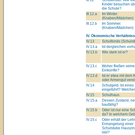
Kinder besuchen üb
die Schule?
III.12.a
Im Winter.
(Knaben/Mädchen)
III.12.b
Im Sommer.
(Knaben/Mädchen)
IV. Ökonomische Verhältniss
IV.13
Schulfonds (Schulsti
IV.13.a
Ist dergleichen vor
IV.13.b
Wie stark ist er?
IV.13.c
Woher fließen seine
Einkünfte?
IV.13.d
Ist er etwa mit dem 
oder Armengut verei
IV.14
Schulgeld. Ist eines
eingeführt? Welche
IV.15
Schulhaus.
IV.15.a
Dessen Zustand, ne
baufällig?
IV.15.b
Oder ist nur eine Sc
da? In welchem Ge
IV.15.c
Oder erhält der Lehre
Ermangelung einer
Schulstube Hauszin
viel?