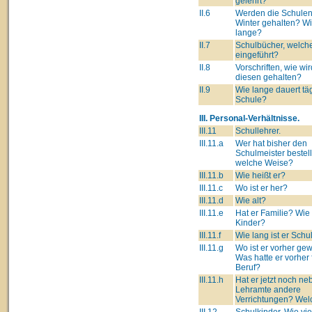
gelehrt?
II.6
Werden die Schulen
Winter gehalten? W
lange?
II.7
Schulbücher, welch
eingeführt?
II.8
Vorschriften, wie wir
diesen gehalten?
II.9
Wie lange dauert täg
Schule?
III. Personal-Verhältnisse.
III.11
Schullehrer.
III.11.a
Wer hat bisher den
Schulmeister bestell
welche Weise?
III.11.b
Wie heißt er?
III.11.c
Wo ist er her?
III.11.d
Wie alt?
III.11.e
Hat er Familie? Wie 
Kinder?
III.11.f
Wie lang ist er Schu
III.11.g
Wo ist er vorher g
Was hatte er vorher 
Beruf?
III.11.h
Hat er jetzt noch n
Lehramte andere
Verrichtungen? Wel
III.12
Schulkinder. Wie vie