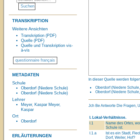
TRANSKRIPTION
Weitere Ansichten
Transkription (PDF)
Quelle (PDF)
Quelle und Transkription vis-
à-vis
METADATEN
In dieser Quelle werden folge
Schule
Oberdorf (Niedere Schule,
Oberdorf (Niedere Schule)
Oberdorf (Niedere Schule,
Oberdorf (Niedere Schule)
Lehrer
Meyer, Kaspar
Meyer,
Jch Be Antworte Die Fragen, 
Kaspar
Ort
I. Lokal-Verhältnisse.
Oberdorf
I.1
Name des Ortes, wo
Schule ist.
I.1.a
Ist es ein Stadt, Fle
ERLÄUTERUNGEN
Dorf, Weiler, Hof?