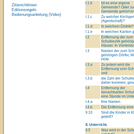
I.1.b
Ist es eine eigene
Zitierrichtlinien
Gemeinde? Oder zu
Editionsregeln
Gemeinde gehört er
Bedienungsanleitung (Video)
I.1.c
Zu welcher Kirchge
(Agentschaft)?
I.1.d
In welchem Distrikt?
I.1.e
In welchen Kanton 
I.2
Entfernung der zum
Schulbezirk gehöri
Häuser. In Viertelst
I.3
Namen der zum Sch
gehörigen Dörfer, We
Höfe.
I.3.a
Zu jedem wird die
Entfernung vom Schu
und
I.3.b
die Zahl der Schulki
daher kommen, gese
I.4
Entfernung der
benachbarten Schul
eine Stunde im Umk
I.4.a
Ihre Namen.
I.4.b
Die Entfernung eine
II.10
Sind die Kinder in 
geteilt?
II. Unterricht.
II.5
Was wird in der Sch