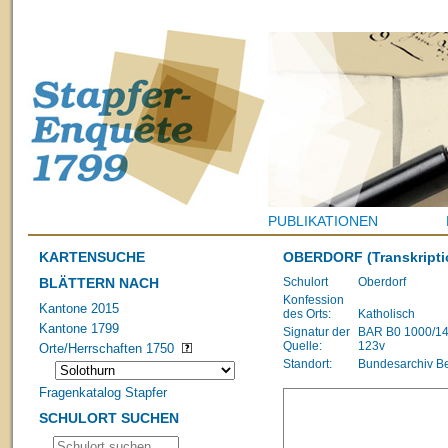
PUBLIKATIONEN
KARTENSUCHE
OBERDORF
(Transkripti
BLÄTTERN NACH
Schulort
Oberdorf
Konfession
Kantone 2015
des Orts:
Katholisch
Kantone 1799
Signatur der
BAR B0 1000/1483
Quelle:
123v
Orte/Herrschaften 1750
Standort:
Bundesarchiv B
Fragenkatalog Stapfer
SCHULORT SUCHEN