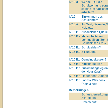
IV.15.d
Wer muß für die
Schulwohnung sorg
selbige im bauliche
erhalten?
IV.16
Einkommen des
Schullehrers.
IV.16.A
An Geld, Getreide, 
Holz etc.
IV.16.B
Aus welchen Quelle
IV.16.B.a
abgeschaffenen
Lehngefällen (Zehnt
Grundzinsen etc.)?
IV.16.B.b
Schulgeldern?
IV.16.B.c
Stiftungen?
IV.16.B.d
Gemeindekassen?
IV.16.B.e
Kirchengütern?
IV.16.B.f
Zusammengelegten
der Hausväter?
IV.16.B.g
Liegenden Gründe
IV.16.B.h
Fonds? Welchen?
(Kapitalien)
Bemerkungen
Schlussbemerkunge
Schreibers
Unterschrift