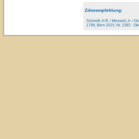
Zitierempfehlung:
Schmidt, H.R. / Messerli, A. / O
1799, Bern 2015, Nr. 2382 : Ober