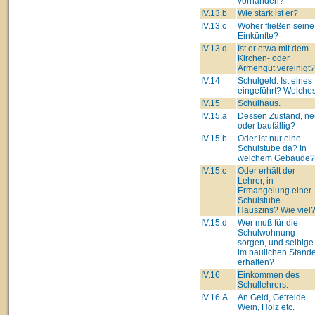
vorhanden?
IV.13.b
Wie stark ist er?
IV.13.c
Woher fließen seine
Einkünfte?
IV.13.d
Ist er etwa mit dem
Kirchen- oder
Armengut vereinigt?
IV.14
Schulgeld. Ist eines
eingeführt? Welche
IV.15
Schulhaus.
IV.15.a
Dessen Zustand, ne
oder baufällig?
IV.15.b
Oder ist nur eine
Schulstube da? In
welchem Gebäude?
IV.15.c
Oder erhält der
Lehrer, in
Ermangelung einer
Schulstube
Hauszins? Wie viel
IV.15.d
Wer muß für die
Schulwohnung
sorgen, und selbige
im baulichen Stand
erhalten?
IV.16
Einkommen des
Schullehrers.
IV.16.A
An Geld, Getreide,
Wein, Holz etc.