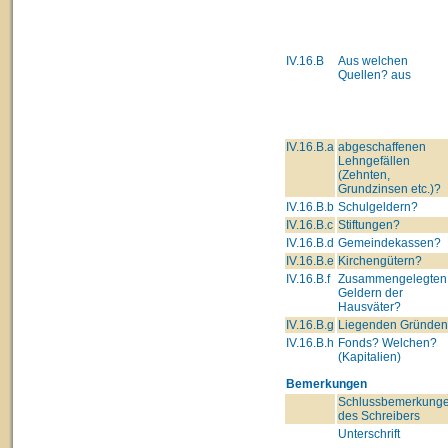
IV.16.B
Aus welchen
Quellen? aus
IV.16.B.a
abgeschaffenen
Lehngefällen
(Zehnten,
Grundzinsen etc.)?
IV.16.B.b
Schulgeldern?
IV.16.B.c
Stiftungen?
IV.16.B.d
Gemeindekassen?
IV.16.B.e
Kirchengütern?
IV.16.B.f
Zusammengelegten
Geldern der
Hausväter?
IV.16.B.g
Liegenden Gründe
IV.16.B.h
Fonds? Welchen?
(Kapitalien)
Bemerkungen
Schlussbemerkung
des Schreibers
Unterschrift