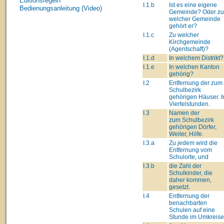
Editionsregeln
I.1.b
Ist es eine eigene
Bedienungsanleitung (Video)
Gemeinde? Oder zu
welcher Gemeinde
gehört er?
I.1.c
Zu welcher
Kirchgemeinde
(Agentschaft)?
I.1.d
In welchem Distrikt?
I.1.e
In welchen Kanton
gehörig?
I.2
Entfernung der zum
Schulbezirk
gehörigen Häuser. I
Viertelstunden.
I.3
Namen der
zum Schulbezirk
gehörigen Dörfer,
Weiler, Höfe.
I.3.a
Zu jedem wird die
Entfernung vom
Schulorte, und
I.3.b
die Zahl der
Schulkinder, die
daher kommen,
gesetzt.
I.4
Entfernung der
benachbarten
Schulen auf eine
Stunde im Umkreise