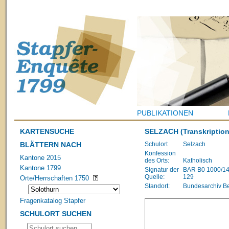
PUBLIKATIONEN
KARTENSUCHE
SELZACH
(Transkription
BLÄTTERN NACH
Schulort
Selzach
Konfession
Kantone 2015
des Orts:
Katholisch
Kantone 1799
Signatur der
BAR B0 1000/1483
Quelle:
129
Orte/Herrschaften 1750
Standort:
Bundesarchiv B
Fragenkatalog Stapfer
SCHULORT SUCHEN