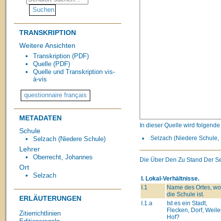
TRANSKRIPTION
Weitere Ansichten
Transkription (PDF)
Quelle (PDF)
Quelle und Transkription vis-
à-vis
METADATEN
In dieser Quelle wird folgend
Schule
Selzach (Niedere Schule, 
Selzach (Niedere Schule)
Lehrer
Oberrecht, Johannes
Die Über Den Zu Stand Der Se
Ort
Selzach
I. Lokal-Verhältnisse.
I.1
Name des Ortes, wo
die Schule ist.
ERLÄUTERUNGEN
I.1.a
Ist es ein Stadt,
Flecken, Dorf, Weiler
Zitierrichtlinien
Hof?