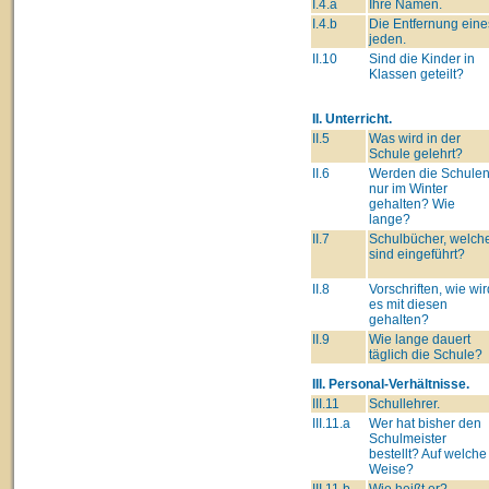
I.4.a
Ihre Namen.
I.4.b
Die Entfernung eine
jeden.
II.10
Sind die Kinder in
Klassen geteilt?
II. Unterricht.
II.5
Was wird in der
Schule gelehrt?
II.6
Werden die Schule
nur im Winter
gehalten? Wie
lange?
II.7
Schulbücher, welch
sind eingeführt?
II.8
Vorschriften, wie wir
es mit diesen
gehalten?
II.9
Wie lange dauert
täglich die Schule?
III. Personal-Verhältnisse.
III.11
Schullehrer.
III.11.a
Wer hat bisher den
Schulmeister
bestellt? Auf welche
Weise?
III.11.b
Wie heißt er?