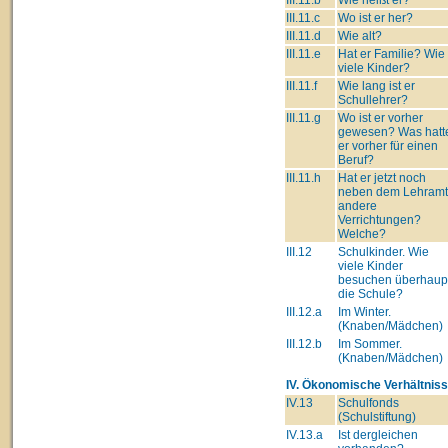
III.11.c
Wo ist er her?
III.11.d
Wie alt?
III.11.e
Hat er Familie? Wie
viele Kinder?
III.11.f
Wie lang ist er
Schullehrer?
III.11.g
Wo ist er vorher
gewesen? Was hatt
er vorher für einen
Beruf?
III.11.h
Hat er jetzt noch
neben dem Lehram
andere
Verrichtungen?
Welche?
III.12
Schulkinder. Wie
viele Kinder
besuchen überhaup
die Schule?
III.12.a
Im Winter.
(Knaben/Mädchen)
III.12.b
Im Sommer.
(Knaben/Mädchen)
IV. Ökonomische Verhältniss
IV.13
Schulfonds
(Schulstiftung)
IV.13.a
Ist dergleichen